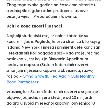
Zbog toga svake godine na časovima historije u
srednjoj školi gdje radim predajem i osnove
pisanja vijesti. Preporučujem to svima.
Učiti o konciznosti i jasnoći
Najbolji studentski eseji iz oblasti historije su
koncizni i jasni. Pogledajte prvu stranicu bilo kojeg
izdanja New York Timesa i primijetit ćete koncizan
i efektan stil koji pogađa u srž – kao što je, recimo,
poslovna vijest koju je Binyamin Appelbaum
nedavno napisao (
Sistem federalnih rezervi
smanjuje mjesečnu kupovinu obveznica, razvoj
razlog –
Citing Growth, Fed Again Cuts Monthly
Bond Purchases):
Washington: Sistem federalnih rezervi u srijedu je
objavio još jednu mjeru štednje od 10 milijardi
dolara u svojoj mjesečnoj kupovini obveznica. U