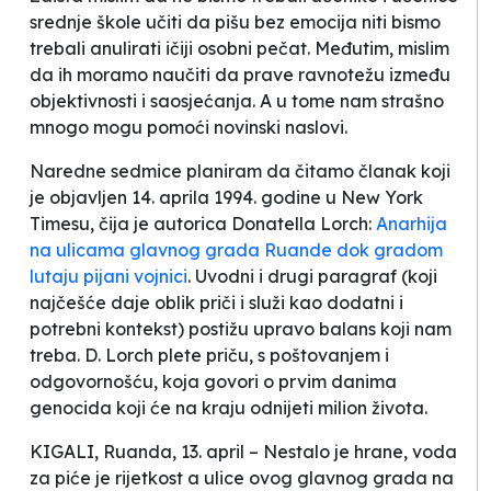
srednje škole učiti da pišu bez emocija niti bismo
trebali anulirati ičiji osobni pečat. Međutim, mislim
da ih moramo naučiti da prave ravnotežu između
objektivnosti i saosjećanja. A u tome nam strašno
mnogo mogu pomoći novinski naslovi.
Naredne sedmice planiram da čitamo članak koji
je objavljen 14. aprila 1994. godine u New York
Timesu, čija je autorica Donatella Lorch:
Anarhija
na ulicama glavnog grada Ruande dok gradom
lutaju pijani vojnici
. Uvodni i drugi paragraf (koji
najčešće daje oblik priči i služi kao dodatni i
potrebni kontekst) postižu upravo balans koji nam
treba. D. Lorch plete priču, s poštovanjem i
odgovornošću, koja govori o prvim danima
genocida koji će na kraju odnijeti milion života.
KIGALI, Ruanda, 13. april – Nestalo je hrane, voda
za piće je rijetkost a ulice ovog glavnog grada na