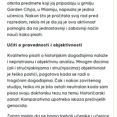
otkrila predmete koji joj pripadaju u grmlju
Garden Cityja, u Miamiju
, napisala je jedna
učenica. Nakon što je pročitala svoj rad pred
razredom, rekla mi je da joj je ova aktivnost
pomogla da na jednostavniji i zabavniji način
nauči kako pisati
.
Učiti o pravednosti i objektivnosti
Kvalitetno pisati o historijskim događajima nalaže
i nepristrasnu i objektivnu analizu. Mnogim đacima
(ali i stručnjakinjama i stručnjacima) objektivnost
je teško postići, pogotovo kada se radi o
tragičnim događajima. Čak i nakon završenog
studija, teško mi je bilo ostati neutralan kada sam
pisao svoju doktorsku tezu na temu Historičarski
zanat: Komparativna upotreba iskaza preživjelih
genocida.
Zaista mislim da ne bismo trebali učenike i učenice