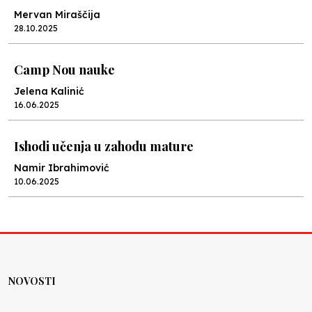
Mervan Miraščija
28.10.2025
Camp Nou nauke
Jelena Kalinić
16.06.2025
Ishodi učenja u zahodu mature
Namir Ibrahimović
10.06.2025
Kraj školske godine, fotofiniš
Anes Osmić
04.06.2025
NOVOSTI
Reformar’s Coming