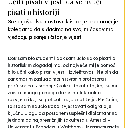
Učiti pisati vijesti da se nauči
pisati o historiji
Srednjoškolski nastavnik istorije preporučuje
kolegama da s đacima na svojim časovima
vježbaju pisanje i čitanje vijesti.
Dok sam bio student i dok sam učio kako pisati o
historijskim događajima, od najveće mi je pomoći
bilo učiti kako pisati vijesti i izvještavati. Ne bih da
zanemarim zasluge mojih izvrsnih profesora i
profesorica iz srednje škole ili fakulteta, koji su mi
zaista mnogo pomogli da se intelektualno
razvijem i koji su poticali moju znatiželju. Međutim,
to što sam naučio kako izvještavati odigralo je
ključnu ulogu da postanem uspješni diplomant na
jednom od najprestižnijih fakulteta u Americi –
Univerzitetu Brandeis u Walthamu, Massachussets.