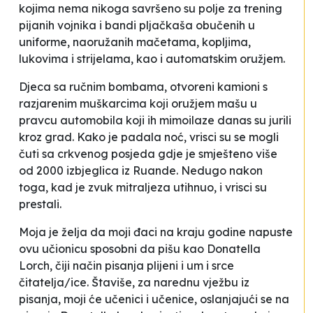
kojima nema nikoga savršeno su polje za trening
pijanih vojnika i bandi pljačkaša obučenih u
uniforme, naoružanih mačetama, kopljima,
lukovima i strijelama, kao i automatskim oružjem.
Djeca sa ručnim bombama, otvoreni kamioni s
razjarenim muškarcima koji oružjem mašu u
pravcu automobila koji ih mimoilaze danas su jurili
kroz grad. Kako je padala noć, vrisci su se mogli
čuti sa crkvenog posjeda gdje je smješteno više
od 2000 izbjeglica iz Ruande. Nedugo nakon
toga, kad je zvuk mitraljeza utihnuo, i vrisci su
prestali.
Moja je želja da moji đaci na kraju godine napuste
ovu učionicu sposobni da pišu kao Donatella
Lorch, čiji način pisanja plijeni i um i srce
čitatelja/ice. Štaviše, za narednu vježbu iz
pisanja, moji će učenici i učenice, oslanjajući se na