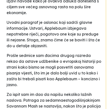
izjavi navode kako je ovakva odluka donesena s
ciljem
sve većeg osnovnog rasta na polu šire
ekonomije
.
Uvodni paragraf je oslonac koji sadrži glavne
informacije. Ustvari, Applebaum izbjegava
nepotrebne riječi, pogotovo one koje su preduge
ili nejasne. Stoga, znamo čime će se baviti i šta će
do u detalje objasniti.
Prošle sedmice sam đacima drugog razreda
rekao da ostave udžbenike o evropskoj historiji po
strani kako bismo se mogli posvetiti osnovama
pisanja vijesti, što im je dalo bolji uvid u to kako i
zašto bi trebali pisati kao Applebaum – koncizno i
jasno.
Za ispit sam im dao da napišu nekoliko lažnih
naslova.
Potraga za sedamnaestogodišnjakinjom
Savannom Mash se nastavlja, nakon što je policija