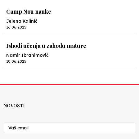
Camp Nou nauke
Jelena Kalinić
16.06.2025
Ishodi učenja u zahodu mature
Namir Ibrahimović
10.06.2025
Kraj školske godine, fotofiniš
Anes Osmić
04.06.2025
NOVOSTI
Reformar’s Coming
Nenad Veličković
29.10.2024