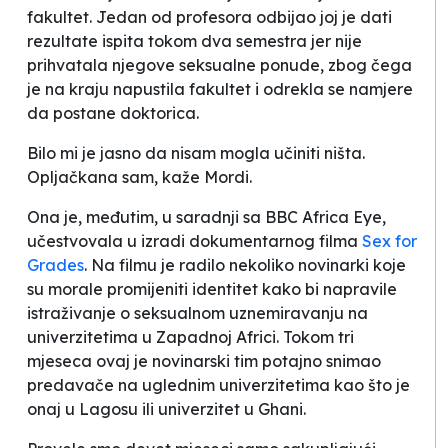
fakultet. Jedan od profesora odbijao joj je dati
rezultate ispita tokom dva semestra jer nije
prihvatala njegove seksualne ponude, zbog čega
je na kraju napustila fakultet i odrekla se namjere
da postane doktorica.
Bilo mi je jasno da nisam mogla učiniti ništa
.
Opljačkana sam,
kaže Mordi
.
Ona je, međutim, u saradnji sa BBC Africa Eye,
učestvovala u izradi dokumentarnog filma
Sex for
Grades
. Na filmu je radilo nekoliko novinarki koje
su morale promijeniti identitet kako bi napravile
istraživanje o seksualnom uznemiravanju na
univerzitetima u Zapadnoj Africi. Tokom tri
mjeseca ovaj je novinarski tim potajno snimao
predavače na uglednim univerzitetima kao što je
onaj u Lagosu ili univerzitet u Ghani.