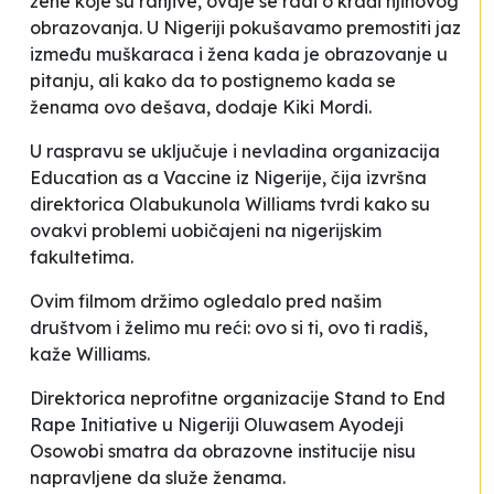
žene koje su ranjive, ovdje se radi o krađi njihovog
obrazovanja. U Nigeriji pokušavamo premostiti jaz
između muškaraca i žena kada je obrazovanje u
pitanju, ali kako da to postignemo kada se
ženama ovo dešava
, dodaje Kiki Mordi.
U raspravu se uključuje i nevladina organizacija
Education as a Vaccine i
z Nigerije, čija izvršna
direktorica Olabukunola Williams tvrdi kako su
ovakvi problemi uobičajeni na nigerijskim
fakultetima.
Ovim filmom držimo ogledalo pred našim
društvom i želimo mu reći: ovo si ti, ovo ti radiš,
kaže Williams
.
Direktorica neprofitne organizacije
Stand to End
Rape Initiative
u Nigeriji Oluwasem Ayodeji
Osowobi smatra da obrazovne institucije
nisu
napravljene da služe ženama.