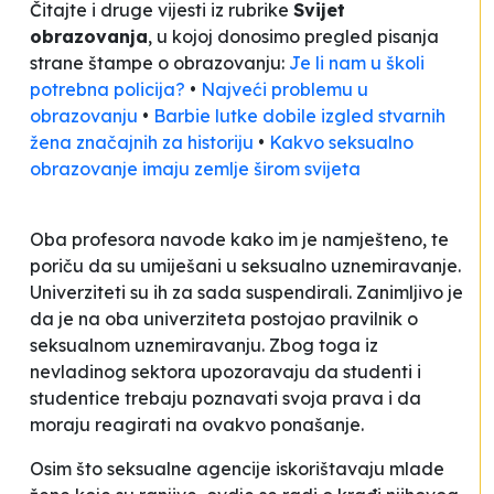
Čitajte i druge vijesti iz rubrike
Svijet
obrazovanja
, u kojoj donosimo pregled pisanja
strane štampe o obrazovanju:
Je li nam u školi
potrebna policija?
•
Najveći problemu u
obrazovanju
•
Barbie lutke dobile izgled stvarnih
žena značajnih za historiju
•
Kakvo seksualno
obrazovanje imaju zemlje širom svijeta
Oba profesora navode kako im je namješteno, te
poriču da su umiješani u seksualno uznemiravanje.
Univerziteti su ih za sada suspendirali. Zanimljivo je
da je na oba univerziteta postojao pravilnik o
seksualnom uznemiravanju. Zbog toga iz
nevladinog sektora upozoravaju da studenti i
studentice trebaju poznavati svoja prava i da
moraju reagirati na ovakvo ponašanje.
Osim što seksualne agencije iskorištavaju mlade