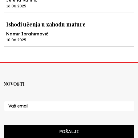
Jelena Kalinić
16.06.2025
Ishodi učenja u zahodu mature
Namir Ibrahimović
10.06.2025
Kraj školske godine, fotofiniš
Anes Osmić
04.06.2025
NOVOSTI
Reformar’s Coming
Nenad Veličković
29.10.2024
Cuke i djeca
POŠALJI
Školegijum redakcija