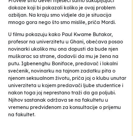
Provele smo devet mjeseci samo sakupljajući
dokaze koji bi pokazali koliko je ovaj problem
ozbiljan. Na kraju smo vidjele da je situacija
mnogo gora nego što smo mislile
, priča Mordi
.
U filmu pokazuju kako Paul Kwame Butakor,
profesor na univerzitetu u Ghani, obećava posao
novinarki ukoliko mu ona dopusti da bude njen
muškarac sa strane
, dodavši da mu je žena na
putu. Igbenenghu Boniface, predavač i lokalni
svećenik, novinarku na tajnom zadatku pita o
njenom seksualnom životu, priča joj o klubu unutar
univerziteta u kojem predavači ljube studentice i
nakon toga joj neprestano traži da ga poljubi.
Njihov sastanak održava se na fakultetu u
vremenu predviđenom za konsultacije o prijemu
na fakultet.