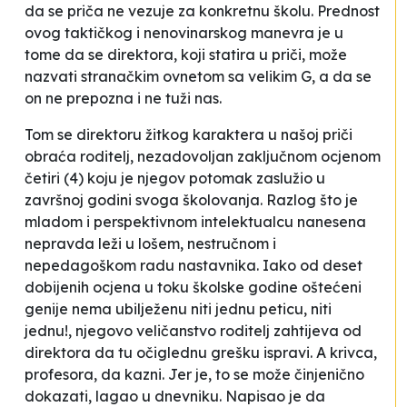
da se priča ne vezuje za konkretnu školu. Prednost
ovog taktičkog i nenovinarskog manevra je u
tome da se direktora, koji statira u priči, može
nazvati stranačkim ovnetom sa velikim G, a da se
on ne prepozna i ne tuži nas.
Tom se direktoru žitkog karaktera u našoj priči
obraća roditelj, nezadovoljan zaključnom ocjenom
četiri
(4) koju je njegov potomak zaslužio u
završnoj godini svoga školovanja. Razlog što je
mladom i perspektivnom intelektualcu nanesena
nepravda leži u lošem, nestručnom i
nepedagoškom radu nastavnika. Iako od deset
dobijenih ocjena u toku školske godine oštećeni
genije nema ubilježenu niti jednu peticu, niti
jednu!, njegovo veličanstvo roditelj zahtijeva od
direktora da tu očiglednu grešku ispravi. A krivca,
profesora, da kazni. Jer je, to se može činjenično
dokazati, lagao u dnevniku. Napisao je da