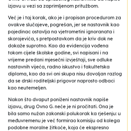
izjavu u vezi sa zaprimljenom pritužbom.
Već je i taj korak, ako je i propisan procedurom za
ovakve slučajeve, pogrešan, jer se nastavnik kao
pojedinac ostavlja na vjetrometini ignoranata i
skorojevića, s pretpostavkom da je kriv dok ne
dokaže suprotno. Kao da evidencija vođena
tokom cijele školske godine, svi napisani i na
vrijeme predani mjesečni izvještaji, sve odluke
nastavnih vijeća, radno iskustvo i fakultetska
diploma, kao da svi oni skupa nisu dovoljan razlog
da se drski roditeljski prigovor naprosto odbaci
kao neutemeljen.
Nakon što dvaput poniženi nastavnik napiše
izjavu, drug Ovno G. neće je ni pročitati. Ona je
bila samo nužan zakonski polukorak ka rješenju: u
međuvremenu je već formirao komisiju od kolega
podobne moralne žitkoće, koja će ekspresno