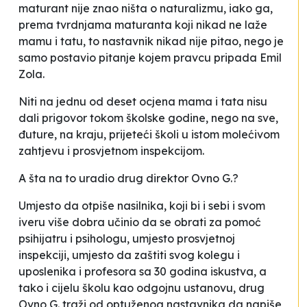
maturant nije znao ništa o
naturalizmu
, iako ga,
prema tvrdnjama maturanta koji nikad ne laže
mamu i tatu, to nastavnik nikad nije pitao, nego je
samo postavio pitanje kojem pravcu pripada Emil
Zola.
Niti na jednu od deset ocjena mama i tata nisu
dali prigovor tokom školske godine, nego na sve,
đuture, na kraju, prijeteći školi u istom molećivom
zahtjevu i prosvjetnom inspekcijom.
A šta na to uradio drug direktor Ovno G.?
Umjesto da otpiše nasilnika, koji bi i sebi i svom
iveru više dobra učinio da se obrati za pomoć
psihijatru i psihologu, umjesto prosvjetnoj
inspekciji, umjesto da zaštiti svog kolegu i
uposlenika i profesora sa 30 godina iskustva, a
tako i cijelu školu kao odgojnu ustanovu, drug
Ovno G. traži od optuženog nastavnika da napiše