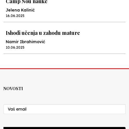
Camp Nou nauke
Jelena Kalinić
16.06.2025
Ishodi učenja u zahodu mature
Namir Ibrahimović
10.06.2025
Kraj školske godine, fotofiniš
Anes Osmić
04.06.2025
NOVOSTI
Reformar’s Coming
Nenad Veličković
29.10.2024
Cuke i djeca