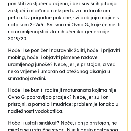
poništiti zaključenu ocjenu, i bez suvišnih pitanja
zaključiti mlađanom ekspertu za naturalizam
peticu. Uz prigodne poklone, svi dobijaju majice s
natpisom
2+2=5
i
Svi smo mi Ovno G.
, koje će nositi
na uramljenoj slici zlatnih učenika generacije
2019/20.
Hoće li se poniženi nastavnik žaliti, hoće li prijaviti
mobing, hoće li objaviti pismene radove
uramljenog junoše? Neće, jer je pristojan, a već
neko vrijeme i umoran od otežanog disanja u
smradnoj sredini.
Hoće li se buniti roditelji maturanata kojima nije
Ovno G. popravljao prosjek? Neće, jer su i oni
pristojni, a pomalo i mudrice: problem je ionako u
nadležnosti vodokotlića.
Hoće li ustati sindikat? Neće, i on je pristojan, ne
miješa se u stručne stvari. Nije li geslo nastavnog