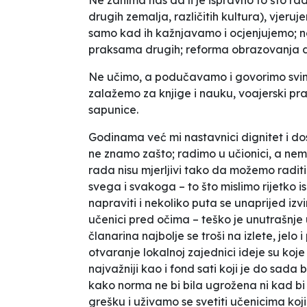
Ne zanima nas da li je ispravno to što r
drugih zemalja, različitih kultura), vjeruje
samo kad ih kažnjavamo i ocjenjujemo; ne
praksama drugih; reforma obrazovanja da,
Ne učimo, a podučavamo i govorimo svim
zalažemo za knjige i nauku, voajerski pr
sapunice.
Godinama već mi nastavnici dignitet i d
ne znamo zašto; radimo u učionici, a ne
rada nisu mjerljivi tako da možemo raditi 
svega i svakoga – to što mislimo rijetko i
napraviti i nekoliko puta se unaprijed izvi
učenici pred očima – teško je unutrašnje 
članarina najbolje se troši na izlete, jel
otvaranje lokalnoj zajednici ideje su koj
najvažniji kao i fond sati koji je do sada
kako norma ne bi bila ugrožena ni kad bi 
grešku i uživamo se svetiti učenicima koji s