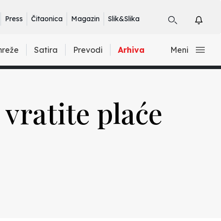
Press
Čitaonica
Magazin
Slik&Slika
mreže
Satira
Prevodi
Arhiva
Meni
 vratite plaće