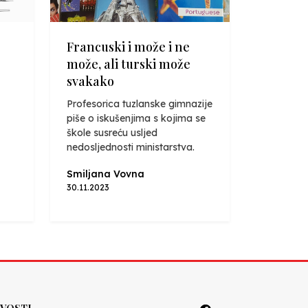
Francuski i može i ne
može, ali turski može
svakako
Profesorica tuzlanske gimnazije
piše o iskušenjima s kojima se
škole susreću usljed
nedosljednosti ministarstva.
Smiljana Vovna
30.11.2023