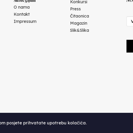
Školegijum
NO
Konkursi
O nama
Press
Kontakt
Čitaonica
Impressum
Magazin
Slik&Slika
kom posjete prihvatate upotrebu kolačića.