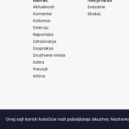
Rubrike
Naši projekti
Aktuelnosti
Svezame
Komentar
Skokej
Kolumna
Intervju
Reportaža
Istraživanja
Inopraksa
Društvene mreže
Satira
Prevodi
Arhiva
Ovaj sajt koristi kolačiće radi poboljšanja iskustva. Nastav