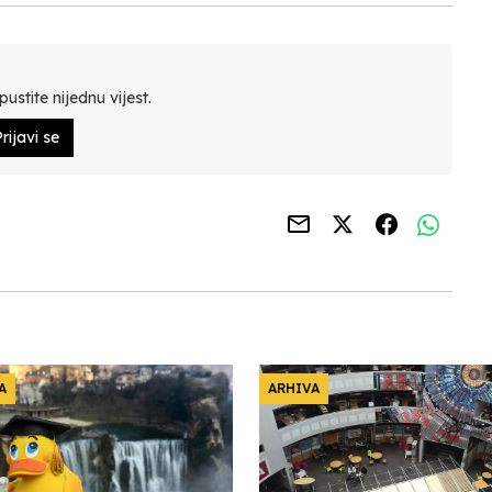
ustite nijednu vijest.
rijavi se
A
ARHIVA