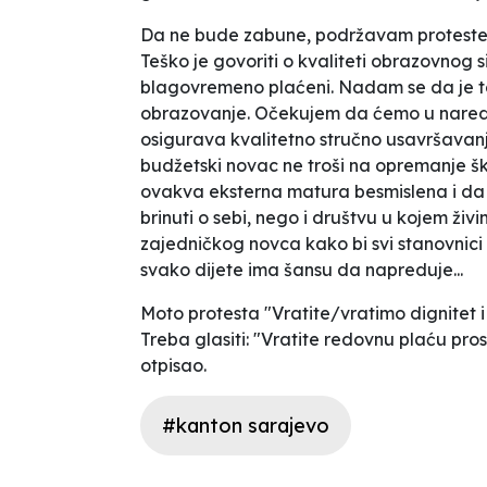
Da ne bude zabune, podržavam proteste i
Teško je govoriti o kvaliteti obrazovnog 
blagovremeno plaćeni. Nadam se da je t
obrazovanje. Očekujem da ćemo u naredni
osigurava kvalitetno stručno usavršavan
budžetski novac ne troši na opremanje šk
ovakva eksterna matura besmislena i da
brinuti o sebi, nego i društvu u kojem živ
zajedničkog novca kako bi svi stanovnici i
svako dijete ima šansu da napreduje...
Moto protesta "Vratite/vratimo dignitet 
Treba glasiti: "Vratite redovnu plaću pro
otpisao.
#kanton sarajevo