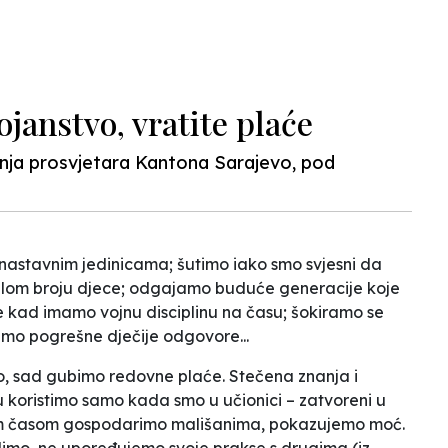
N
ojanstvo, vratite plaće
nja prosvjetara Kantona Sarajevo, pod
nastavnim jedinicama; šutimo iako smo svjesni da
alom broju djece; odgajamo buduće generacije koje
se kad imamo vojnu disciplinu na času; šokiramo se
vamo pogrešne dječije odgovore...
no, sad gubimo redovne plaće. Stečena znanja i
 koristimo samo kada smo u učionici – zatvoreni u
nim časom gospodarimo mališanima, pokazujemo moć.