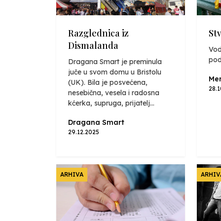
Razglednica iz
St
Dismalanda
Vod
pod
Dragana Smart je preminula
juče u svom domu u Bristolu
Mer
(UK). Bila je posvećena,
28.
nesebična, vesela i radosna
kćerka, supruga, prijatelj...
Dragana Smart
29.12.2025
ARHIVA
ARHIV