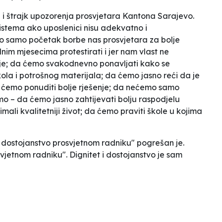
 štrajk upozorenja prosvjetara Kantona Sarajevo.
sistema ako uposlenici nisu adekvatno i
o samo početak borbe nas prosvjetara za bolje
m mjesecima protestirati i jer nam vlast ne
je; da ćemo svakodnevno ponavljati kako se
ola i potrošnog materijala; da ćemo jasno reći da je
 ćemo ponuditi bolje rješenje; da nećemo samo
imo – da ćemo jasno zahtijevati bolju raspodjelu
mali kvalitetniji život; da ćemo praviti škole u kojima
i dostojanstvo prosvjetnom radniku" pogrešan je.
svjetnom radniku". Dignitet i dostojanstvo je sam