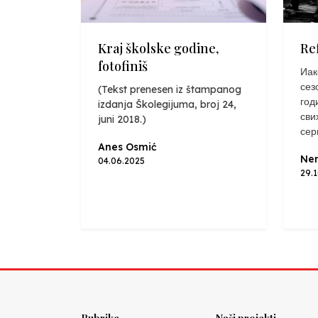
Kraj školske godine,
Re
fotofiniš
Иак
сез
(Tekst prenesen iz štampanog
год
izdanja Školegijuma, broj 24,
сви
juni 2018.)
сер
Anes Osmić
Nen
04.06.2025
29.