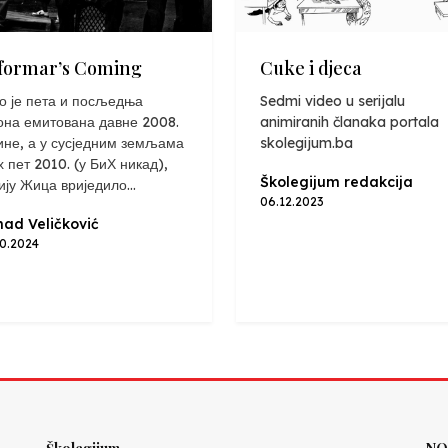
formar’s Coming
Cuke i djeca
о је пета и посљедња
Sedmi video u serijalu
она емитована давне 2008.
animiranih članaka portala
ине, а у сусједним земљама
skolegijum.ba
х пет 2010. (у БиХ никад),
Školegijum redakcija
ију Жица вриједило...
06.12.2023
ad Veličković
10.2024