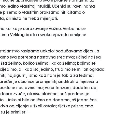
adimo, ne upoređujemo svoje prakse s drugima (iz
mo jedino vlastitoj intuiciji. Učenici su ravni nama
 pišemo o vlastitim praksama niti čitamo o
 ali ništa ne treba mijenjati.
a koliko je obrazovanje važno. Verbalno se
atimo Velikog brata i svaku epizodu omiljene
ostojanstvo rasipamo uokolo: podučavamo djecu, a
mamo sva potrebna nastavna sredstva; učinci našeg
šta želimo, koliko želimo i kako želimo; bojimo se
scijedimo, a i kad iscijedimo, trudimo se milion ograda
niti; najsigurniji smo kad nam je tabla za leđima,
uređenje učionice promijeniti; sindikalna mjesečna
o i poklone nastavnicima; volonterizam, dodatni rad,
e dobro zvuče, ali nisu plaćene; naš predmet je
 bio – iako bi bilo odlično da dodamo još jedan čas
dva odjeljenja u školi ostala; rijetko priznajemo
u je primijetili.