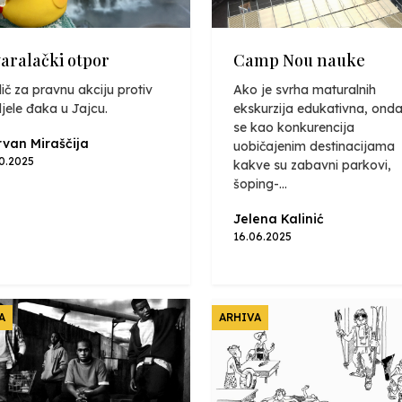
varalački otpor
Camp Nou nauke
ič za pravnu akciju protiv
Ako je svrha maturalnih
jele đaka u Jajcu.
ekskurzija edukativna, onda
se kao konkurencija
van Miraščija
uobičajenim destinacijama
10.2025
kakve su zabavni parkovi,
šoping-...
Jelena Kalinić
16.06.2025
A
ARHIVA