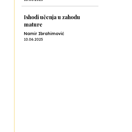
Ishodi učenja u zahodu
mature
Namir Ibrahimović
10.06.2025
Kraj školske godine, fotofiniš
Anes Osmić
04.06.2025
Reformar’s Coming
Nenad Veličković
29.10.2024
Cuke i djeca
Školegijum redakcija