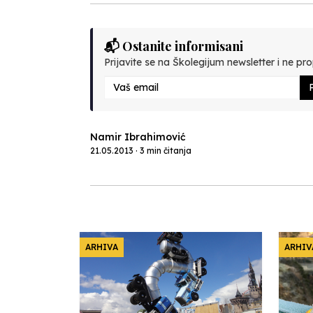
📬 Ostanite informisani
Prijavite se na Školegijum newsletter i ne prop
P
Namir Ibrahimović
21.05.2013 · 3 min čitanja
ARHIVA
ARHIV