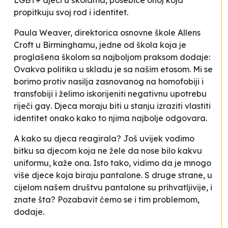
LGBT+ djeci u školama, posebice onoj koja
propitkuju svoj rod i identitet.
Paula Weaver, direktorica osnovne škole Allens
Croft u Birminghamu, jedne od škola koja je
proglašena
školom sa najboljom praksom
dodaje:
Ovakva politika u skladu je sa našim etosom. Mi se
borimo protiv nasilja zasnovanog na homofobiji i
transfobiji i želimo iskorijeniti negativnu upotrebu
riječi
gay
. Djeca moraju biti u stanju izraziti vlastiti
identitet onako kako to njima najbolje odgovara
.
A kako su djeca reagirala
? Još uvijek vodimo
bitku sa djecom koja ne žele da nose bilo kakvu
uniformu,
kaže ona.
Isto tako, vidimo da je mnogo
više djece koja biraju pantalone. S druge strane, u
cijelom našem društvu pantalone su prihvatljivije, i
znate šta? Pozabavit ćemo se i tim problemom
,
dodaje.