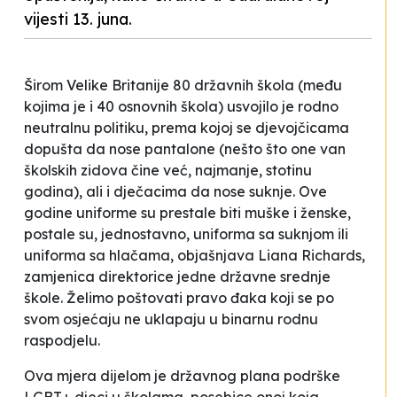
vijesti 13. juna.
Širom Velike Britanije 80 državnih škola (među
kojima je i 40 osnovnih škola) usvojilo je rodno
neutralnu politiku, prema kojoj se djevojčicama
dopušta da nose pantalone (nešto što one van
školskih zidova čine već, najmanje, stotinu
godina), ali i dječacima da nose suknje.
Ove
godine uniforme su prestale biti muške i ženske,
postale su, jednostavno, uniforma sa suknjom ili
uniforma sa hlačama
, objašnjava Liana Richards,
zamjenica direktorice jedne državne srednje
škole.
Želimo poštovati pravo đaka koji se po
svom osjećaju ne uklapaju u binarnu rodnu
raspodjelu
.
Ova mjera dijelom je državnog plana podrške