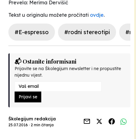
Prevela: Merima Dervišić
Tekst u originalu možete pročitati
ovdje
.
#E-espresso
#rodni stereotipi
#rod
📬 Ostanite informisani
Prijavite se na Školegijum newsletter i ne propustite
nijednu vijest.
Prijavi se
Školegijum redakcija
25.07.2016 · 2 min čitanja