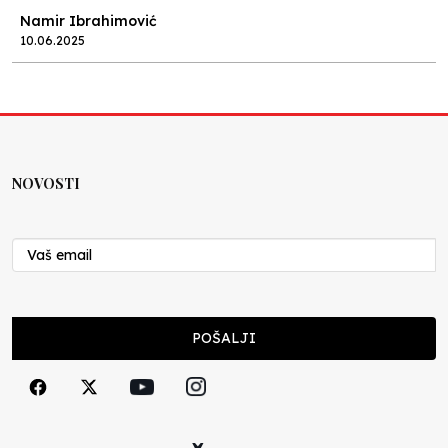
Namir Ibrahimović
10.06.2025
Kraj školske godine, fotofiniš
Anes Osmić
04.06.2025
NOVOSTI
Reformar’s Coming
Nenad Veličković
29.10.2024
Cuke i djeca
POŠALJI
Školegijum redakcija
06.12.2023
Francuski i može i ne može, ali turski može