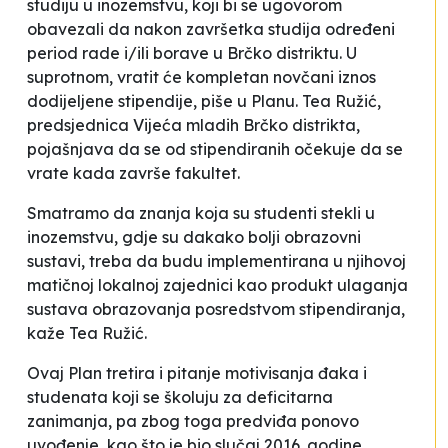
studiju u inozemstvu, koji bi se ugovorom
obavezali da nakon završetka studija određeni
period rade i/ili borave u Brčko distriktu. U
suprotnom, vratit će kompletan novčani iznos
dodijeljene stipendije
, piše u Planu. Tea Ružić,
predsjednica Vijeća mladih Brčko distrikta,
pojašnjava da se od stipendiranih očekuje da se
vrate kada završe fakultet.
Smatramo da znanja koja su studenti stekli u
inozemstvu, gdje su dakako bolji obrazovni
sustavi, treba da budu implementirana u njihovoj
matičnoj lokalnoj zajednici kao produkt ulaganja
sustava obrazovanja posredstvom stipendiranja
,
kaže Tea Ružić.
Ovaj Plan tretira i pitanje motivisanja đaka i
studenata koji se školuju za deficitarna
zanimanja, pa zbog toga predviđa
ponovo
uvođenje, kao što je bio slučaj 2016. godine,