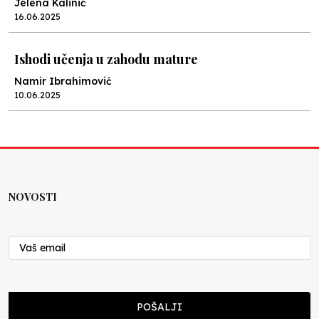
Jelena Kalinić
16.06.2025
Ishodi učenja u zahodu mature
Namir Ibrahimović
10.06.2025
Kraj školske godine, fotofiniš
Anes Osmić
04.06.2025
NOVOSTI
Reformar’s Coming
Nenad Veličković
29.10.2024
Cuke i djeca
POŠALJI
Školegijum redakcija