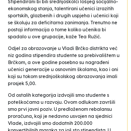
Stipendirani bi bili srednjoškolci lošijeg socijalno-
ekonomskog stanja, talentirani učenici izrazitih
sportskih, glazbenih i drugih uspjeha i učenici koji
se školuju za deficitarna zanimanja. Trenutno ne
postoji informacija o tome koliko učenika bi
spadalo u ove grupacije
, kaže Tea Ružić
.
Odjel za obrazovanje u Vladi Brčko distrikta već
niz godina stipendira studente sa prebivalištem u
Brčkom, a ove godine posebno su nagrađeni
učenici generacije u osnovnim školama, kao i oni
koji su tokom srednjoškolskog obrazovanja imali
prosjek 5,00.
Od ostalih kategorija izdvojili smo studente s
poteškoćama u razvoju. Ovom odlukom završili
smo prvi javni poziv. U predloženom rebalansu
proračuna, koji je nedavno usvojen na sjednici
Vlade, izdvojili smo dodatnih 200.000
konvertibilnih maraka za još sto stipendista. U