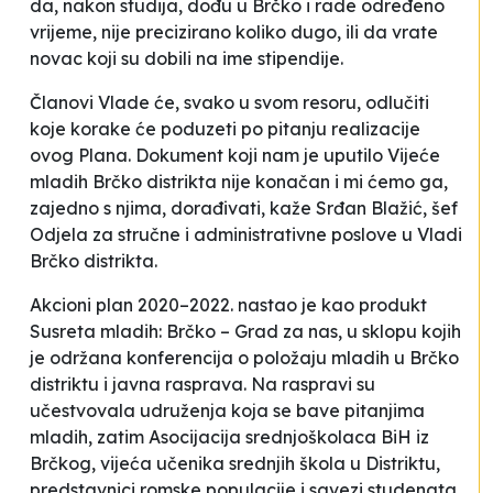
da, nakon studija, dođu u Brčko i rade određeno
vrijeme, nije precizirano koliko dugo, ili da vrate
novac koji su dobili na ime stipendije.
Članovi Vlade će, svako u svom resoru, odlučiti
koje korake će poduzeti po pitanju realizacije
ovog Plana.
Dokument koji nam je uputilo Vijeće
mladih Brčko distrikta nije konačan i mi ćemo ga,
zajedno s njima, dorađivati
, kaže Srđan Blažić, šef
Odjela za stručne i administrativne poslove u Vladi
Brčko distrikta.
Akcioni plan 2020–2022. nastao je kao produkt
Susreta mladih: Brčko – Grad za nas
, u sklopu kojih
je održana konferencija o položaju mladih u Brčko
distriktu i javna rasprava. Na raspravi su
učestvovala udruženja koja se bave pitanjima
mladih, zatim Asocijacija srednjoškolaca BiH iz
Brčkog, vijeća učenika srednjih škola u Distriktu,
predstavnici romske populacije i savezi studenata