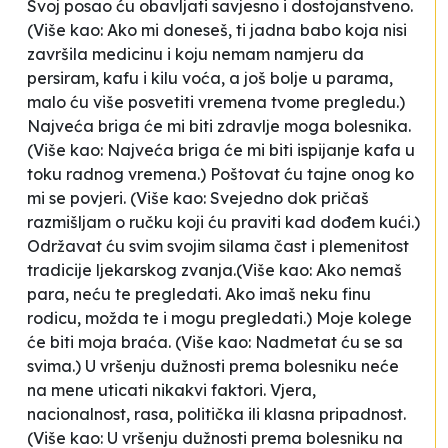
Svoj posao ću obavljati savjesno i dostojanstveno
.
(Više kao: Ako mi doneseš, ti jadna babo koja nisi
završila medicinu i koju nemam namjeru da
persiram, kafu i kilu voća, a još bolje u parama,
malo ću više posvetiti vremena tvome pregledu.)
Najveća briga će mi biti zdravlje moga bolesnika
.
(Više kao: Najveća briga će mi biti ispijanje kafa u
toku radnog vremena.)
Poštovat ću tajne onog ko
mi se povjeri
. (Više kao: Svejedno dok pričaš
razmišljam o ručku koji ću praviti kad dođem kući.)
Održavat ću svim svojim silama čast i plemenitost
tradicije ljekarskog zvanja.
(Više kao: Ako nemaš
para, neću te pregledati. Ako imaš neku finu
rodicu, možda te i mogu pregledati.)
Moje kolege
će biti moja braća
. (Više kao: Nadmetat ću se sa
svima.)
U vršenju dužnosti prema bolesniku neće
na mene uticati nikakvi faktori. Vjera,
nacionalnost, rasa, politička ili klasna pripadnost
.
(Više kao: U vršenju dužnosti prema bolesniku na