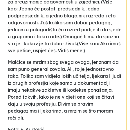
za preuzimanje odgovornosti u zajednici
. (Više
kao: Jedno će postati predsjednik, jedno
podpredsjednik, a jedno blagajnik razreda i eto
odgovornosti. Još koliko sam dobar pedagog,
jednom u polugodištu ću razred podijeliti da sjede
u grupama i tako rade.)
Omogućiti mu da spozna
šta je i kakav je to dobar život.
(Više kao: Ako imaš
sve petice, uspjet ćeš. Vidiš mene.)
Malčice se mrzim zbog svega ovoga, jer znam da
sam puno generalizovala. Ali, to je jednostavno
tako. Toliko sam vidjela loših učitelja, ljekara i ljudi
iz drugih profesija koje samo u dokumentaciji
imaju nekakve zakletve ili kodekse ponašanja.
Pored takvih, lako je ne vidjeti one koji se čitavi
daju u svoju profesiju. Divim se pravim
pedagozima i ljekarima, a mrzim se što moram
reći
ali
.
Foto: E. Kurtović