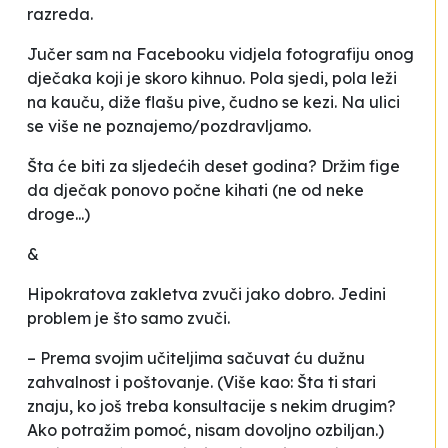
razreda.
Jučer sam na Facebooku vidjela fotografiju onog
dječaka koji je skoro kihnuo. Pola sjedi, pola leži
na kauču, diže flašu pive, čudno se kezi. Na ulici
se više ne poznajemo/pozdravljamo.
Šta će biti za sljedećih deset godina? Držim fige
da dječak ponovo počne kihati (ne od neke
droge...)
&
Hipokratova zakletva zvuči jako dobro. Jedini
problem je što samo zvuči.
–
Prema svojim učiteljima sačuvat ću dužnu
zahvalnost i poštovanje
. (Više kao: Šta ti stari
znaju, ko još treba konsultacije s nekim drugim?
Ako potražim pomoć, nisam dovoljno ozbiljan.)