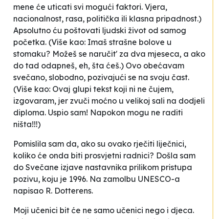
mene će uticati svi mogući faktori. Vjera,
nacionalnost, rasa, politička ili klasna pripadnost.)
Apsolutno ću poštovati ljudski život od samog
početka
. (Više kao: Imaš strašne bolove u
stomaku? Možeš se naručit' za dva mjeseca, a ako
do tad odapneš, eh, šta ćeš.)
Ovo obećavam
svečano, slobodno, pozivajući se na svoju čast.
(Više kao: Ovaj glupi tekst koji ni ne čujem,
izgovaram, jer zvuči moćno u velikoj sali na dodjeli
diploma. Uspio sam! Napokon mogu ne raditi
ništa
!!!)
Pomislila sam da, ako su ovako rječiti liječnici,
koliko će onda biti prosvjetni radnici? Došla sam
do
Svečane izjave nastavnika prilikom pristupa
pozivu
, koju je 1996. Na zamolbu UNESCO-a
napisao R. Dotterens.
Moji učenici bit će ne samo učenici nego i djeca
.