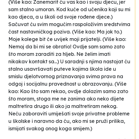
(Više kao: Zanemarit ću vas kao i svoju djecu, jer
sam stalno umoran. Kod kuće od učenika koji su mi
kao djeca, a u školi od svoje rođene djece.)
Sačuvat ću svim mogućim raspoloživim sredstvima
čast nastavničkog poziva.
(Više kao: Ma jok to.)
Moje kolege bit će uvijek moji prijatelji
. (Više kao:
Nemoj da bi mi se obratio! Ovdje sam samo zato
što moram zaraditi za hljeb. Ne želim imati
nikakav kontakt sa...)
U saradnji s njima nastojat ću
stalno usavršavati puteve kojima škola ide u
smislu djelotvornog priznavanja svima prava na
odgoj i socijalnu pravednost u obrazovanju
. (Više
kao: Kao što sam rekao, ovdje dolazim samo zato
što moram, stoga me ne zanima ako neko dijete
maltretira drugo ili ako ja maltretiram nekog.
Neću zaboraviti umiješati svoje privatne probleme
u školske i naravno da ću, ako mi se pruži prilika,
ismijati svakog onog koga smijem.)