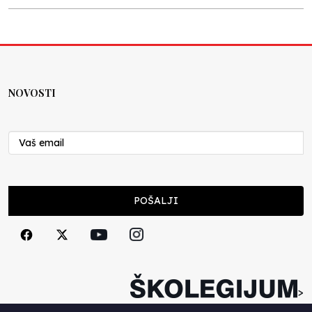
Kraj školske godine, fotofiniš
Anes Osmić
04.06.2025
NOVOSTI
Reformar’s Coming
Nenad Veličković
29.10.2024
Cuke i djeca
POŠALJI
Školegijum redakcija
06.12.2023
Francuski i može i ne može, ali turski može
svakako
>
Smiljana Vovna