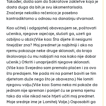
Također, došla sam do Sokratove zakletve koja je
dosta duga da bih je svu iskomentarisala.
Značenje nekoliko rečenica je posebno
kontradiktorno u odnosu na današnju stvarnost.
Kao učitelj i odgajatelj obavezujem se, poštovati
učenika, njegove osjećaje, slušati ga, uzeti ga
ozbiljno u obzir.
(Više kao: Šta dijete ili nesigurni
tinejdžer zna? Moj predmet je najbitniji i ako na
njemu pokazuje neke druge sklonosti, do kraja
školovanja ću mu nabijati na nos kako nije dobar
učenik.)
Otkriti i unaprijediti njegove sklonosti
.
(Više kao: Svejedno sam premalo plaćen i za ovo
što predajem. Ne pada mi na pamet baviti se tim
djetetom duže nego što je obavezno.)
Ne lomiti
njegovu volju.
(Više kao: Samo neka mi pokaže da
jednom nije spreman i ponijet ću se prema njemu
tako da više nikad neće htjeti učiti moj predmet.
Moje srednje ime je Lomitelj Volje.)
Osposobiti ga