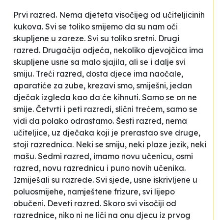
Prvi razred. Nema djeteta visočijeg od učiteljicinih
kukova. Svi se toliko smijemo da su nam oči
skupljene u zareze. Svi su toliko sretni. Drugi
razred. Drugačija odjeća, nekoliko djevojčica ima
skupljene usne sa malo sjajila, ali se i dalje svi
smiju. Treći razred, dosta djece ima naočale,
aparatiće za zube, krezavi smo, smiješni, jedan
dječak izgleda kao da će kihnuti. Samo se on ne
smije. Četvrti i peti razredi, slični trećem, samo se
vidi da polako odrastamo. Šesti razred, nema
učiteljice, uz dječaka koji je prerastao sve druge,
stoji razrednica. Neki se smiju, neki plaze jezik, neki
mašu. Sedmi razred, imamo novu učenicu, osmi
razred, novu razrednicu i puno novih učenika.
Izmiješali su razrede. Svi sjede, usne iskrivljene u
poluosmijehe, namještene frizure, svi lijepo
obučeni. Deveti razred. Skoro svi visočiji od
razrednice, niko ni ne liči na onu djecu iz prvog