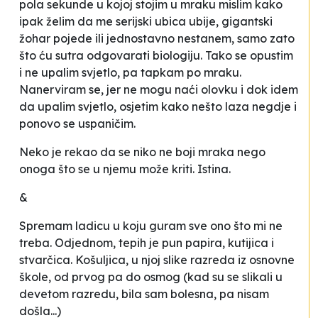
pola sekunde u kojoj stojim u mraku mislim kako
ipak želim da me serijski ubica ubije, gigantski
žohar pojede ili jednostavno nestanem, samo zato
što ću sutra odgovarati biologiju. Tako se opustim
i ne upalim svjetlo, pa tapkam po mraku.
Nanerviram se, jer ne mogu naći olovku i dok idem
da upalim svjetlo, osjetim kako nešto laza negdje i
ponovo se uspaničim.
Neko je rekao da se niko ne boji mraka nego
onoga što se u njemu može kriti. Istina.
&
Spremam ladicu u koju guram sve ono što mi ne
treba. Odjednom, tepih je pun papira, kutijica i
stvarčica. Košuljica, u njoj slike razreda iz osnovne
škole, od prvog pa do osmog (kad su se slikali u
devetom razredu, bila sam bolesna, pa nisam
došla...)