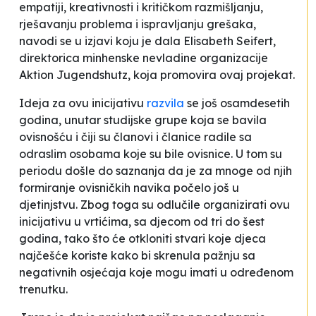
empatiji, kreativnosti i kritičkom razmišljanju,
rješavanju problema i ispravljanju grešaka
,
navodi se u izjavi koju je dala Elisabeth Seifert,
direktorica minhenske nevladine organizacije
Aktion Jugendshutz, koja promovira ovaj projekat.
Ideja za ovu inicijativu
razvila
se još osamdesetih
godina, unutar studijske grupe koja se bavila
ovisnošću i čiji su članovi i članice radile sa
odraslim osobama koje su bile ovisnice. U tom su
periodu došle do saznanja da je za mnoge od njih
formiranje ovisničkih navika počelo još u
djetinjstvu. Zbog toga su odlučile organizirati ovu
inicijativu u vrtićima, sa djecom od tri do šest
godina, tako što će otkloniti stvari koje djeca
najčešće koriste kako bi skrenula pažnju sa
negativnih osjećaja koje mogu imati u određenom
trenutku.