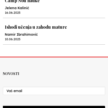
Camp Nou nauke
Jelena Kalinić
16.06.2025
Ishodi učenja u zahodu mature
Namir Ibrahimović
10.06.2025
Kraj školske godine, fotofiniš
Anes Osmić
04.06.2025
NOVOSTI
Reformar’s Coming
Nenad Veličković
29.10.2024
Cuke i djeca