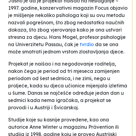
Jasno je da je projekat naišao na neslaganje –
1997. godine, konzervativni magazin Focus objavio
je mišljenje nekoliko psihologa koji su ovu metodu
nazvali pogrešnom, što zbog nedostatka naučnih
dokaza, što zbog vjerovanja kako je ona ustvari
stresna za djecu. Hans Mogel, profesor psihologije
na Univerzitetu Passau, čak je
tvrdio
da se ona
može smatrati jednom vrstom zlostavljanja djece.
Projekat je naišao i na negodovanje roditelja,
nakon čega je period od tri mjeseca zamijenjen
periodom od šest sedmica, i ne zimi, nego u
proljeće, kada su djeca učionice mijenjala izletima
u šume. Danas se najčešće određuje jedan dan u
sedmici kada nema igračaka, a projekat se
provodi i u Austriji i Švicarskoj.
Studije koje su kasnije provedene, kao ona
autorice Anne Winter u magazinu
Prävention
ili
studija iz 1998. godine koju je proveo Austrijski