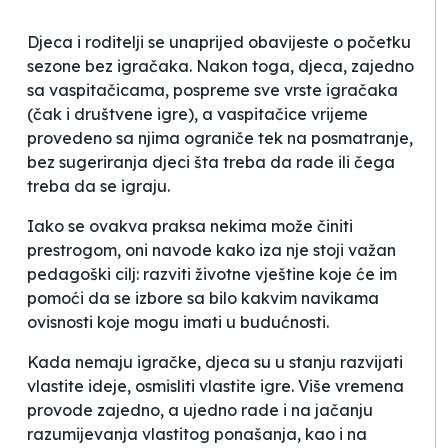
Djeca i roditelji se unaprijed obavijeste o početku
sezone bez igračaka. Nakon toga, djeca, zajedno
sa vaspitačicama, pospreme sve vrste igračaka
(čak i društvene igre), a vaspitačice vrijeme
provedeno sa njima ograniče tek na posmatranje,
bez sugeriranja djeci šta treba da rade ili čega
treba da se igraju.
Iako se ovakva praksa nekima može činiti
prestrogom, oni navode kako iza nje stoji važan
pedagoški cilj: razviti životne vještine koje će im
pomoći da se izbore sa bilo kakvim navikama
ovisnosti koje mogu imati u budućnosti.
Kada nemaju igračke, djeca su u stanju razvijati
vlastite ideje, osmisliti vlastite igre. Više vremena
provode zajedno, a ujedno rade i na jačanju
razumijevanja vlastitog ponašanja, kao i na