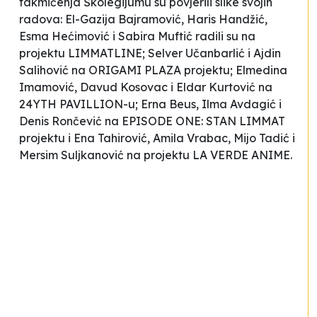
takmičenja Školegijumu su povjerili slike svojih
radova: El-Gazija Bajramović, Haris Handžić,
Esma Hećimović i Sabira Muftić radili su na
projektu LIMMATLINE; Selver Učanbarlić i Ajdin
Salihović na ORIGAMI PLAZA projektu; Elmedina
Imamović, Davud Kosovac i Eldar Kurtović na
24YTH PAVILLION-u; Erna Beus, Ilma Avdagić i
Denis Rončević na EPISODE ONE: STAN LIMMAT
projektu i Ena Tahirović, Amila Vrabac, Mijo Tadić i
Mersim Suljkanović na projektu LA VERDE ANIME.