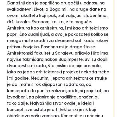
Današnji dan je poprilično drugačiji u odnosu na
svakodnevni život, a Boga mi i na druge dane na
ovom fakultetu koji ipak, zahvaljujući studentima,
drži korak s Evropom, koliko je to moguće.
Arhitektura kao arhitektura, i mi kao arhitekti smo
poprilično čudni ljudi, a ovo je pokazatelj koliko se
mnogo može uraditi za dvanaest sati kada rokovi
pritisnu čovjeka. Posebno mi je drago što se
Arhitektonski fakultet u Sarajevu prijavio i što ima
najviše takmičara nakon Budimpešte. Svi su dobili
dvanaest sati rada, što mislim da nije premalo,
iako za jedan arhitektonski projekat nekada treba
i tri godine. Međutim, ljepota arhitektonske struke
je da imate širok dijapazon zadataka, od
koncepata do punih realizacija: idejni projekat, pa
izvedbeni, pa planiranje gradilišta, građenja, i
tako dalje. Najvažnija stvar ovdje je ideja i
koncept, sve ostalo je arhitektonski jezik koji
objašnjava vašu zamisao. Koncept je u principu