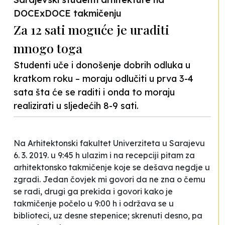
DOCExDOCE takmičenju
Za 12 sati moguće je uraditi
mnogo toga
Studenti uče i donošenje dobrih odluka u
kratkom roku – moraju odlučiti u prva 3-4
sata šta će se raditi i onda to moraju
realizirati u sljedećih 8-9 sati.
Na Arhitektonski fakultet Univerziteta u Sarajevu
6. 3. 2019. u 9:45 h ulazim i na recepciji pitam za
arhitektonsko takmičenje koje se dešava negdje u
zgradi. Jedan čovjek mi govori da ne zna o čemu
se radi, drugi ga prekida i govori kako je
takmičenje počelo u 9:00 h i održava se u
biblioteci, uz desne stepenice; skrenuti desno, pa