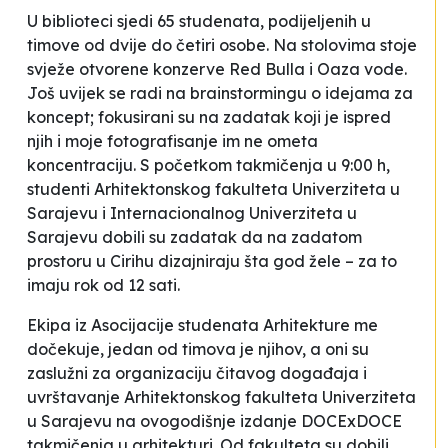
U biblioteci sjedi 65 studenata, podijeljenih u
timove od dvije do četiri osobe. Na stolovima stoje
svježe otvorene konzerve Red Bulla i Oaza vode.
Još uvijek se radi na
brainstormingu
o idejama za
koncept; fokusirani su na zadatak koji je ispred
njih i moje fotografisanje im ne ometa
koncentraciju. S početkom takmičenja u 9:00 h,
studenti Arhitektonskog fakulteta Univerziteta u
Sarajevu i Internacionalnog Univerziteta u
Sarajevu dobili su zadatak da na zadatom
prostoru u Cirihu dizajniraju šta god žele – za to
imaju rok od 12 sati.
Ekipa iz Asocijacije studenata Arhitekture me
dočekuje, jedan od timova je njihov, a oni su
zaslužni za organizaciju čitavog događaja i
uvrštavanje Arhitektonskog fakulteta Univerziteta
u Sarajevu na ovogodišnje izdanje DOCExDOCE
takmičenja u arhitekturi. Od fakulteta su dobili