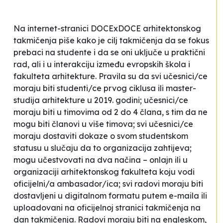
Na internet-stranici DOCExDOCE arhitektonskog
takmičenja piše kako je cilj takmičenja
da se fokus
prebaci na studente i da se oni uključe u praktični
rad, ali i u interakciju između evropskih škola i
fakulteta arhitekture
. Pravila su da svi učesnici/ce
moraju biti studenti/ce prvog ciklusa ili master-
studija arhitekture u 2019. godini; učesnici/ce
moraju biti u timovima od 2 do 4 člana, s tim da ne
mogu biti članovi u više timova; svi učesnici/ce
moraju dostaviti dokaze o svom studentskom
statusu u slučaju da to organizacija zahtijeva;
mogu učestvovati na dva načina – onlajn ili u
organizaciji arhitektonskog fakulteta koju vodi
oficijelni/a ambasador/ica; svi radovi moraju biti
dostavljeni u digitalnom formatu putem e-maila ili
uploadovani na oficijelnoj stranici takmičenja na
dan takmičenja. Radovi moraju biti na engleskom,