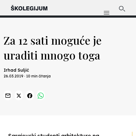
Za 12 sati moguće je
uraditi mnogo toga
Irhad Suljić
26.03.2019 · 10 min čitanja
Previous
Nex
Sarajevski studenti arhitekture na