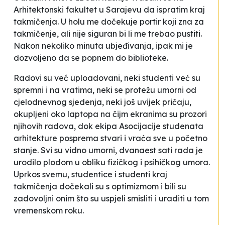
Arhitektonski fakultet u Sarajevu da ispratim kraj
takmičenja. U holu me dočekuje portir koji zna za
takmičenje, ali nije siguran bi li me trebao pustiti.
Nakon nekoliko minuta ubjeđivanja, ipak mi je
dozvoljeno da se popnem do biblioteke.
Radovi su već uploadovani, neki studenti već su
spremni i na vratima, neki se protežu umorni od
cjelodnevnog sjedenja, neki još uvijek pričaju,
okupljeni oko laptopa na čijm ekranima su prozori
njihovih radova, dok ekipa Asocijacije studenata
arhitekture posprema stvari i vraća sve u početno
stanje. Svi su vidno umorni, dvanaest sati rada je
urodilo plodom u obliku fizičkog i psihičkog umora.
Uprkos svemu, studentice i studenti kraj
takmičenja dočekali su s optimizmom i bili su
zadovoljni onim što su uspjeli smisliti i uraditi u tom
vremenskom roku.