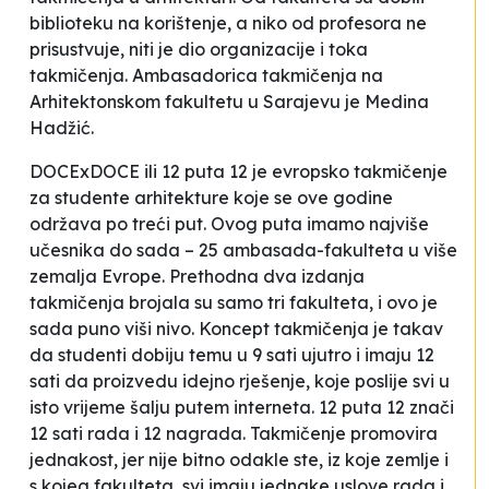
biblioteku na korištenje, a niko od profesora ne
prisustvuje, niti je dio organizacije i toka
takmičenja. Ambasadorica takmičenja na
Arhitektonskom fakultetu u Sarajevu je Medina
Hadžić.
DOCExDOCE ili 12 puta 12 je evropsko takmičenje
za studente arhitekture koje se ove godine
održava po treći put. Ovog puta imamo najviše
učesnika do sada – 25 ambasada-fakulteta u više
zemalja Evrope. Prethodna dva izdanja
takmičenja brojala su samo tri fakulteta, i ovo je
sada puno viši nivo. Koncept takmičenja je takav
da studenti dobiju temu u 9 sati ujutro i imaju 12
sati da proizvedu idejno rješenje, koje poslije svi u
isto vrijeme šalju putem interneta. 12 puta 12 znači
12 sati rada i 12 nagrada. Takmičenje promovira
jednakost, jer nije bitno odakle ste, iz koje zemlje i
s kojeg fakulteta, svi imaju jednake uslove rada i