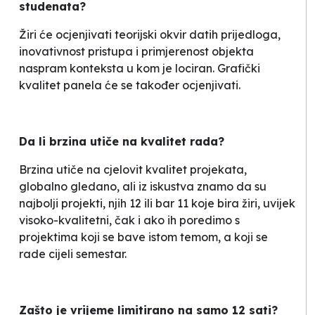
studenata?
Žiri će ocjenjivati teorijski okvir datih prijedloga,
inovativnost pristupa i primjerenost objekta
naspram konteksta u kom je lociran. Grafički
kvalitet panela će se također ocjenjivati.
Da li brzina utiče na kvalitet rada?
Brzina utiče na cjelovit kvalitet projekata,
globalno gledano, ali iz iskustva znamo da su
najbolji projekti, njih 12 ili bar 11 koje bira žiri, uvijek
visoko-kvalitetni, čak i ako ih poredimo s
projektima koji se bave istom temom, a koji se
rade cijeli semestar.
Zašto je vrijeme limitirano na samo 12 sati?