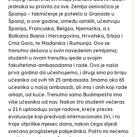
jednaka su pravila za sve. Zemlja osnivačica je
Španija – takmičenje je poteklo iz Granade u
Španiji, a ove godine, između ostalih, učestvuju
Španija, Francuska, Belgija, Njemačka, a s
Balkana Bosna i Hercegovina, Hrvatska, Srbija i
Crna Gora, te Mađarska i Rumunija. Ovo se
trenutno dešava u svim navedenim zemljama;
studenti u ovom trenutku sjede u svojim
fakultetima-ambasadama i rade. Ovo je naša
prva godina da učestvujemo, i drugi smo po broju
učesnika od svih tih 25 ambasada. Imamo oko 65
učesnika u našoj ambasadi, ali ima i onih koji rade
onlajn, od kuće. Trenutno samo Budimpešta ima
više učesnika od nas. Nakon što studenti večeras
u 21 h uploaduju svoje radove, kreće preces
evaluacije koji predvodi internacionalni žiri, i to
traje otprilike mjesec dana, nakon čega slijedi
svečano proglašenje pobjednika. Pošto mi nećemo