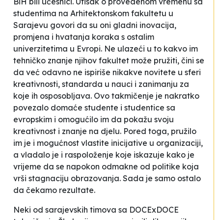
BiH bili učesnici. Utisak o provedenom vremenu sa
studentima na Arhitektonskom fakultetu u
Sarajevu govori da su oni gladni inovacija,
promjena i hvatanja koraka s ostalim
univerzitetima u Evropi. Ne ulazeći u to kakvo im
tehničko znanje njihov fakultet može pružiti, čini se
da već odavno ne ispiriše nikakve novitete u sferi
kreativnosti, standarda u nauci i zanimanju za
koje ih osposobljava. Ovo takmičenje je nakratko
povezalo domaće studente i studentice sa
evropskim i omogućilo im da pokažu svoju
kreativnost i znanje na djelu. Pored toga, pružilo
im je i mogućnost vlastite inicijative u organizaciji,
a vladalo je i raspoloženje koje iskazuje kako je
vrijeme da se napokon odmakne od politike koja
vrši stagnaciju obrazovanja. Sada je samo ostalo
da čekamo rezultate.
Neki od sarajevskih timova sa DOCExDOCE