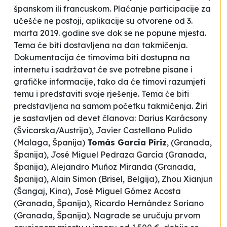
španskom ili francuskom. Plaćanje participacije za
učešće ne postoji, aplikacije su otvorene od 3.
marta 2019. godine sve dok se ne popune mjesta.
Tema će biti dostavljena na dan takmičenja.
Dokumentacija će timovima biti dostupna na
internetu i sadržavat će sve potrebne pisane i
grafičke informacije, tako da će timovi razumjeti
temu i predstaviti svoje rješenje. Tema će biti
predstavljena na samom početku takmičenja. Žiri
je sastavljen od devet članova: Darius Karácsony
(Švicarska/Austrija), Javier Castellano Pulido
(Malaga, Španija)
Tomás García Píriz
, (Granada,
Španija), José Miguel Pedraza García (Granada,
Španija), Alejandro Muñoz Miranda (Granada,
Španija), Alain Simon (Brisel, Belgija), Zhou Xianjun
(Šangaj, Kina), José Miguel Gómez Acosta
(Granada, Španija), Ricardo Hernández Soriano
(Granada, Španija). Nagrade se uručuju prvom