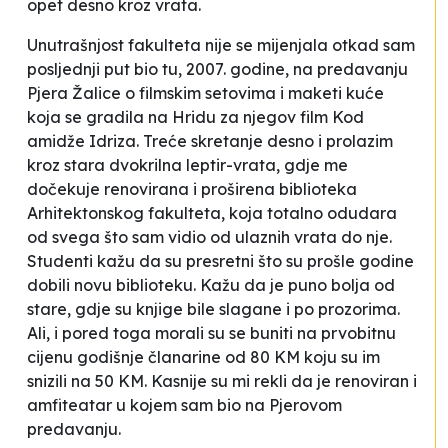
opet desno kroz vrata.
Unutrašnjost fakulteta nije se mijenjala otkad sam
posljednji put bio tu, 2007. godine, na predavanju
Pjera Žalice o filmskim setovima i maketi kuće
koja se gradila na Hridu za njegov film
Kod
amidže Idriza
. Treće skretanje desno i prolazim
kroz stara dvokrilna leptir-vrata, gdje me
dočekuje renovirana i proširena biblioteka
Arhitektonskog fakulteta, koja totalno odudara
od svega što sam vidio od ulaznih vrata do nje.
Studenti kažu da su presretni što su prošle godine
dobili novu biblioteku. Kažu da je puno bolja od
stare, gdje su knjige bile slagane i po prozorima.
Ali, i pored toga morali su se buniti na prvobitnu
cijenu godišnje članarine od 80 KM koju su im
snizili na 50 KM. Kasnije su mi rekli da je renoviran i
amfiteatar u kojem sam bio na Pjerovom
predavanju.