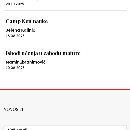
28.10.2025
Camp Nou nauke
Jelena Kalinić
16.06.2025
Ishodi učenja u zahodu mature
Namir Ibrahimović
10.06.2025
Kraj školske godine, fotofiniš
Anes Osmić
04.06.2025
NOVOSTI
Reformar’s Coming
Nenad Veličković