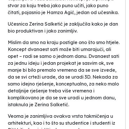
stvar za koju treba jako puno učiti, jako puno
čitati
, pojasnio je Hamza Agić, jedan od učesnika.
Učesnica Zerina Salketić je zaključila kako je dan
bio produktivan i jako zanimljiv.
Mislim da smo na kraju postigle ono što smo htjele.
Koncept dvanaest sati može biti umarajući, ali
opet – radi se samo o jednom danu. Dvanaest sati
za jednu ideju i jedan projekat je sasvim ok, sve
manje bi bilo premalo vremena da se sve izvede,
da se svi crteži urade, da se uradi 3D. Nekada za
samo idejno rješenje, konceptualno, za neko malo
detaljnije rješenje treba više vremena i
komplikovano je da se sve uradi u jednom danu
,
istaknula je Zerina Salketić.
Veoma je zanimljiva ovakva vrsta takmičenja u
arhitekturi, kao i to što su studentice i studenti iz