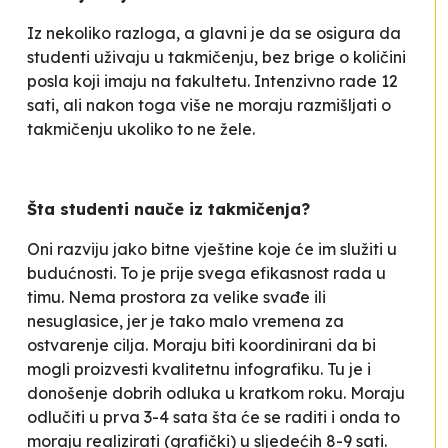
Iz nekoliko razloga, a glavni je da se osigura da
studenti uživaju u takmičenju, bez brige o količini
posla koji imaju na fakultetu. Intenzivno rade 12
sati, ali nakon toga više ne moraju razmišljati o
takmičenju ukoliko to ne žele.
Šta studenti nauče iz takmičenja?
Oni razviju jako bitne vještine koje će im služiti u
budućnosti. To je prije svega efikasnost rada u
timu. Nema prostora za velike svađe ili
nesuglasice, jer je tako malo vremena za
ostvarenje cilja. Moraju biti koordinirani da bi
mogli proizvesti kvalitetnu infografiku. Tu je i
donošenje dobrih odluka u kratkom roku. Moraju
odlučiti u prva 3-4 sata šta će se raditi i onda to
moraju realizirati (grafički) u sljedećih 8-9 sati.