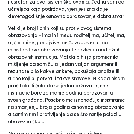
nesretan za ovaj sistem školovanja. Jedna sam od
učiteljica koja podržava, vjeruje i zna da je
devetogodišnje osnovno obrazovanje dobra stvar.
Veliki je broj i onih koji su protiv ovog sistema
obrazovanja - ima ih i među roditeljima, učiteljima,
a, čini mi se, ponajviše među zaposlenicima
ministarstava obrazovanja te različitih nadležnih
obrazovnih institucija. Možda bih i ja promijenila
mišljenje da sam čula ijedan valjan argument ili
rezultate bilo kakve ankete, pokušaja analize ili
slično koji bi potvrdili takve stavove. Nikada nisam
pročitala ili čula da se jedna država i njene
institucije bore za manje godina obrazovanja
svojih građana. Posebno me iznenađuje insistiranje
na smanjenju broja godina osnovnog obrazovanja
a samim tim i protivljenje da se što ranije polazi u
obaveznu školu.
Naravno, mnogi će reći da je ovaj sistem