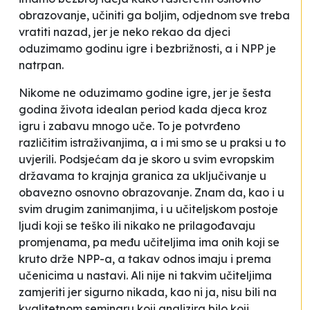
obrazovanje, učiniti ga boljim, odjednom sve treba
vratiti nazad, jer je neko rekao da djeci
oduzimamo godinu igre i bezbrižnosti, a i NPP je
natrpan.
Nikome ne oduzimamo godine igre, jer je šesta
godina života idealan period kada djeca kroz
igru i zabavu mnogo uče. To je potvrđeno
različitim istraživanjima, a i mi smo se u praksi u to
uvjerili. Podsjećam da je skoro u svim evropskim
državama to krajnja granica za uključivanje u
obavezno osnovno obrazovanje. Znam da, kao i u
svim drugim zanimanjima, i u učiteljskom postoje
ljudi koji se teško ili nikako ne prilagođavaju
promjenama, pa među učiteljima ima onih koji se
kruto drže NPP-a, a takav odnos imaju i prema
učenicima u nastavi. Ali nije ni takvim učiteljima
zamjeriti jer sigurno nikada, kao ni ja, nisu bili na
kvalitetnom seminaru koji analizira bilo koji