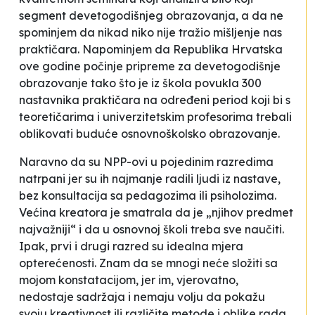
segment devetogodišnjeg obrazovanja, a da ne
spominjem da nikad niko nije tražio mišljenje nas
praktičara. Napominjem da Republika Hrvatska
ove godine počinje pripreme za devetogodišnje
obrazovanje tako što je iz škola povukla 300
nastavnika praktičara na određeni period koji bi s
teoretičarima i univerzitetskim profesorima trebali
oblikovati buduće osnovnoškolsko obrazovanje.
Naravno da su NPP-ovi u pojedinim razredima
natrpani jer su ih najmanje radili ljudi iz nastave,
bez konsultacija sa pedagozima ili psiholozima.
Većina kreatora je smatrala da je „njihov predmet
najvažniji“ i da u osnovnoj školi treba sve naučiti.
Ipak, prvi i drugi razred su idealna mjera
opterećenosti. Znam da se mnogi neće složiti sa
mojom konstatacijom, jer im, vjerovatno,
nedostaje sadržaja i nemaju volju da pokažu
svoju kreativnost ili različite metode i oblike rada.