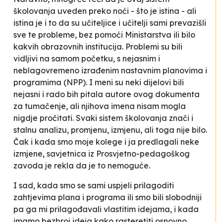
školovanja uveden preko noći - što je istina - ali
istina je i to da su učiteljice i učitelji sami prevazišli
sve te probleme, bez pomoći Ministarstva ili bilo
kakvih obrazovnih institucija. Problemi su bili
vidljivi na samom početku, s nejasnim i
neblagovremeno izrađenim nastavnim planovima i
programima (NPP). I meni su neki dijelovi bili
nejasni i rado bih pitala autore ovog dokumenta
za tumačenje, ali njihova imena nisam mogla
nigdje pročitati. Svaki sistem školovanja znači i
stalnu analizu, promjenu, izmjenu, ali toga nije bilo.
Čak i kada smo moje kolege i ja predlagali neke
izmjene, savjetnica iz Prosvjetno-pedagoškog
zavoda je rekla da je to nemoguće.
I sad, kada smo se sami uspjeli prilagoditi
zahtjevima plana i programa ili smo bili slobodniji
pa ga mi prilagođavali vlastitim idejama, i kada
imamo bezbroj ideja kako rasteretiti osnovno