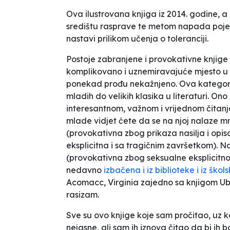
Ova ilustrovana knjiga iz 2014. godine, a
središtu rasprave te metom napada pojedini
nastavi prilikom učenja o toleranciji.
Postoje zabranjene i provokativne knjige 
komplikovano i uznemiravajuće mjesto u k
ponekad prođu nekažnjeno. Ova kategori
mladih do velikih klasika u literaturi. On
interesantnom, važnom i vrijednom čitan
mlade vidjet ćete da se na njoj nalaze 
(provokativna zbog prikaza nasilja i opi
eksplicitna i sa tragičnim završetkom). Na
(provokativna zbog seksualne eksplicitnost
nedavno
izbačena i iz biblioteke i iz šk
Acomacc, Virginia zajedno sa knjigom
Ub
rasizam.
Sve su ovo knjige koje sam pročitao, uz 
nejasne, ali sam ih iznova čitao da bi ih b