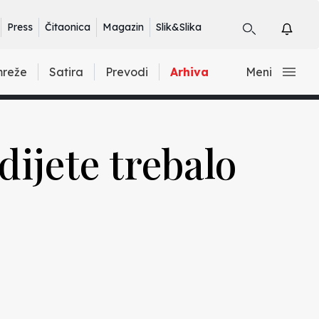
Press
Čitaonica
Magazin
Slik&Slika
mreže
Satira
Prevodi
Arhiva
Meni
dijete trebalo