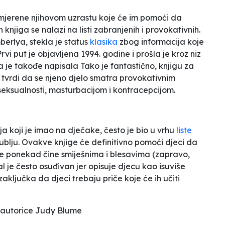
rimjerene njihovom uzrastu koje će im pomoći da
 knjiga se nalazi na listi zabranjenih i provokativnih.
berlya, stekla je status
klasika
zbog informacija koje
rvi put je objavljena 1994. godine i prošla je kroz niz
ja je takođe napisala
Tako je fantastično,
knjigu za
 tvrdi da se njeno djelo smatra provokativnim
eksualnosti, masturbacijom i kontracepcijom.
a koji je imao na dječake, često je bio u vrhu
liste
blju. Ovakve knjige će definitivno pomoći djeci da
je se ponekad čine smiješnima i blesavima (zapravo,
al je često osuđivan jer opisuje djecu kao isuviše
aključka da djeci trebaju priče koje će ih učiti
autorice Judy Blume