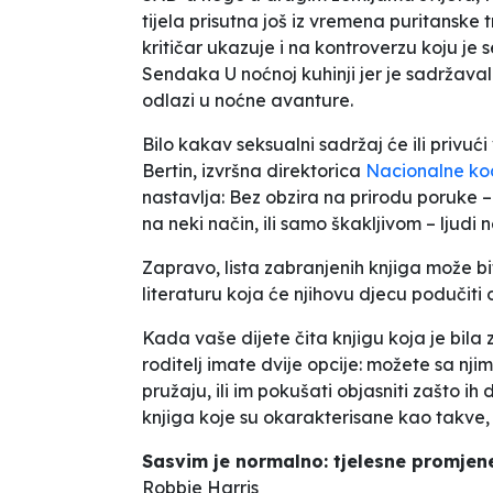
tijela prisutna još iz vremena puritanske tr
kritičar ukazuje i na kontroverzu koju j
Sendaka
U noćnoj kuhinji
jer je sadržaval
odlazi u noćne avanture.
Bilo kakav seksualni sadržaj će ili privući 
Bertin, izvršna direktorica
Nacionalne koal
nastavlja:
Bez obzira na prirodu poruke –
na neki način, ili samo škakljivom – ljudi 
Zapravo, lista zabranjenih knjiga može biti
literaturu koja će njihovu djecu podučiti 
Kada vaše dijete čita knjigu koja je bila
roditelj imate dvije opcije: možete sa nj
pružaju, ili im pokušati objasniti zašto i
knjiga koje su okarakterisane kao takve,
Sasvim je normalno: tjelesne promjene
Robbie Harris