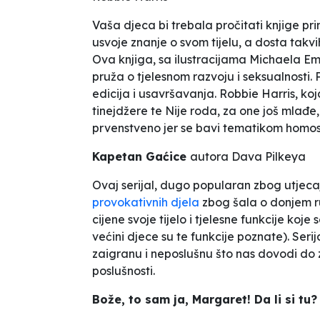
Vaša djeca bi trebala pročitati knjige p
usvoje znanje o svom tijelu, a dosta takvih
Ova knjiga, sa ilustracijama Michaela Em
pruža o tjelesnom razvoju i seksualnosti. P
edicija i usavršavanja. Robbie Harris, ko
tinejdžere te
Nije roda,
za one još mlađe,
prvenstveno jer se bavi tematikom homos
Kapetan Gaćice
autora Dava Pilkeya
Ovaj serijal, dugo popularan zbog utjecaj
provokativnih djela
zbog šala o donjem ru
cijene svoje tijelo i tjelesne funkcije ko
većini djece su te funkcije poznate). Serij
zaigranu i neposlušnu što nas dovodi do z
poslušnosti.
Bože, to sam ja, Margaret! Da li si tu?