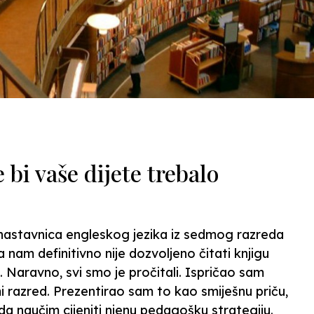
 bi vaše dijete trebalo
 nastavnica engleskog jezika iz sedmog razreda
 nam definitivno nije dozvoljeno čitati knjigu
. Naravno, svi smo je pročitali. Ispričao sam
i razred. Prezentirao sam to kao smiješnu priču,
da naučim cijeniti njenu pedagošku strategiju.