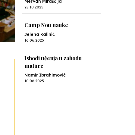
Mervan Miraščija
28.10.2025
Camp Nou nauke
Jelena Kalinić
16.06.2025
Ishodi učenja u zahodu
mature
Namir Ibrahimović
10.06.2025
Kraj školske godine, fotofiniš
Anes Osmić
04.06.2025
Reformar’s Coming