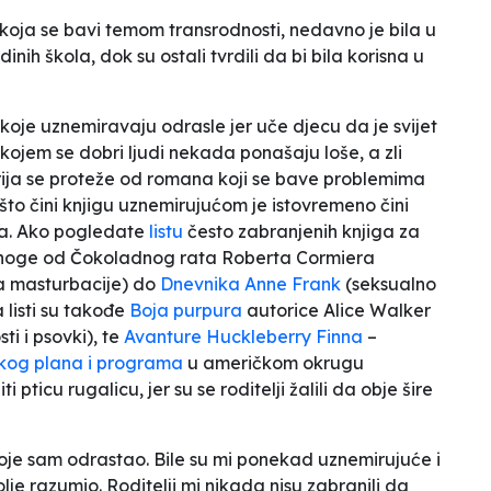
 koja se bavi temom transrodnosti, nedavno je bila u
h škola, dok su ostali tvrdili da bi bila korisna u
koje uznemiravaju odrasle jer uče djecu da je svijet
ojem se dobri ljudi nekada ponašaju loše, a zli
ja se proteže od romana koji se bave problemima
o što čini knjigu uznemirujućom je istovremeno čini
ja. Ako pogledate
listu
često zabranjenih knjiga za
mnoge od
Čokoladnog rata
Roberta Cormiera
sa masturbacije) do
Dnevnika Anne Frank
(seksualno
 listi su takođe
Boja purpura
autorice Alice Walker
i i psovki), te
Avanture Huckleberry Finna
–
olskog plana i programa
u američkom okrugu
iti pticu rugalicu
, jer su se roditelji žalili da obje šire
koje sam odrastao. Bile su mi ponekad uznemirujuće i
olje razumio. Roditelji mi nikada nisu zabranili da