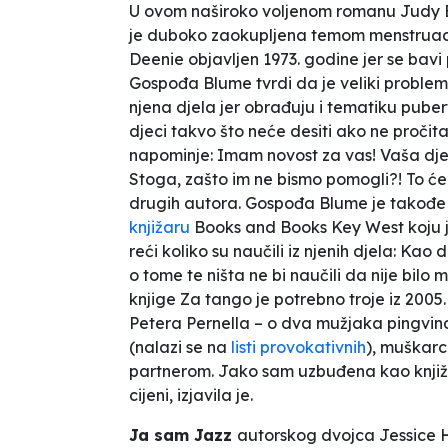
U ovom naširoko voljenom romanu Judy B
je duboko zaokupljena temom menstruaci
Deenie
objavljen 1973. godine jer se bavi
Gospođa Blume tvrdi da je veliki problem
njena djela jer obrađuju i tematiku pube
djeci takvo što neće desiti ako ne pročit
napominje:
Imam novost za vas! Vaša djec
Stoga, zašto im ne bismo pomogli?! To će se
drugih autora.
Gospođa Blume je takođe iz
knjižaru
Books and Books Key West
koju 
reći koliko su naučili iz njenih djela:
Kao da
o tome te ništa ne bi naučili da nije bilo m
knjige
Za tango je potrebno troje
iz 2005
Petera Pernella – o dva mužjaka pingvina
(nalazi se na
listi provokativnih
), muškarc
partnerom.
Jako sam uzbuđena kao knji
cijeni,
izjavila je.
Ja sam Jazz
autorskog dvojca Jessice H