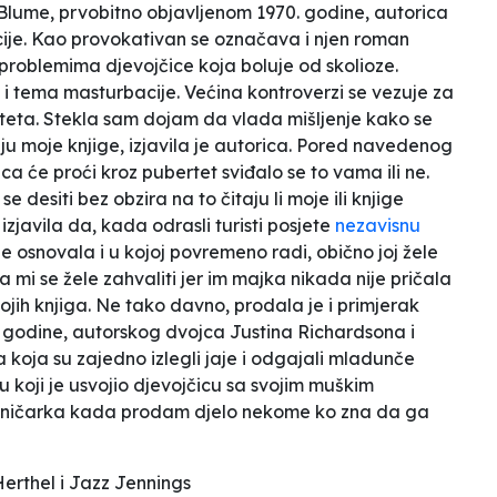
lume, prvobitno objavljenom 1970. godine, autorica
je. Kao provokativan se označava i njen roman
 problemima djevojčice koja boluje od skolioze.
 i tema masturbacije. Većina kontroverzi se vezuje za
rteta.
Stekla sam dojam da vlada mišljenje kako se
aju moje knjige,
izjavila je autorica. Pored navedenog
a će proći kroz pubertet sviđalo se to vama ili ne.
 desiti bez obzira na to čitaju li moje ili knjige
javila da, kada odrasli turisti posjete
nezavisnu
je osnovala i u kojoj povremeno radi, obično joj žele
 mi se žele zahvaliti jer im majka nikada nije pričala
ojih knjiga.
Ne tako davno, prodala je i primjerak
. godine, autorskog dvojca Justina Richardsona i
 koja su zajedno izlegli jaje i odgajali mladunče
u koji je usvojio djevojčicu sa svojim muškim
žničarka kada prodam djelo nekome ko zna da ga
erthel i Jazz Jennings