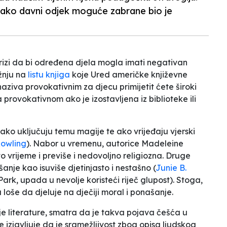
e tako davni odjek moguće zabrane bio je
brizi da bi određena djela mogla imati negativan
ažnju na
listu knjiga
koje Ured američke književne
 naziva
provokativnim
za djecu primijetit ćete široki
ra
provokativnom
ako je izostavljena iz biblioteke ili
ko uključuju temu magije te ako vrijeđaju vjerski
owling
).
Nabor u vremenu
, autorice Madeleine
to vrijeme i previše i nedovoljno religiozna. Druge
šanje kao isuviše djetinjasto i nestašno (
Junie B.
 Park, upada u nevolje koristeći riječ
glupost
). Stoga,
 loše da djeluje na dječiji moral i ponašanje.
ije literature, smatra da je takva pojava češća u
izjavljuje da je sramežljivost zbog opisa ljudskog