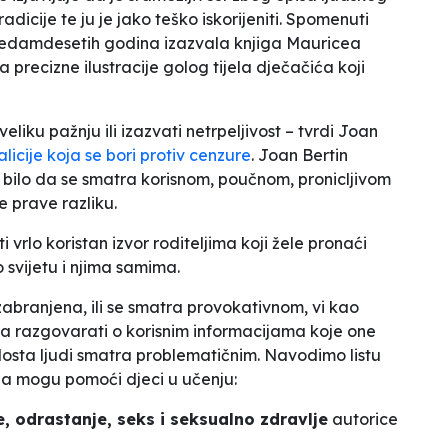
adicije te ju je jako teško iskorijeniti. Spomenuti
e sedamdesetih godina izazvala knjiga Mauricea
a precizne ilustracije golog tijela dječačića koji
veliku pažnju ili izazvati netrpeljivost
– tvrdi Joan
icije koja se bori protiv cenzure
. Joan Bertin
 bilo da se smatra korisnom, poučnom, pronicljivom
ne prave razliku
.
 vrlo koristan izvor roditeljima koji žele pronaći
o svijetu i njima samima.
 zabranjena, ili se smatra provokativnom, vi kao
ima razgovarati o korisnim informacijama koje one
h dosta ljudi smatra problematičnim. Navodimo listu
 a mogu pomoći djeci u učenju:
, odrastanje, seks i seksualno zdravlje
autorice