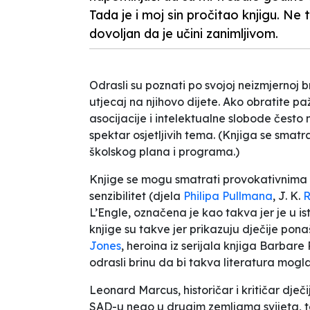
Tada je i moj sin pročitao knjigu. N
dovoljan da je učini zanimljivom.
Odrasli su poznati po svojoj neizmjernoj 
utjecaj na njihovo dijete. Ako obratite p
asocijacije i intelektualne slobode često
spektar osjetljivih tema. (Knjiga se smat
školskog plana i programa.)
Knjige se mogu smatrati provokativnima a
senzibilitet (djela
Philipa Pullmana
, J. K.
R
L’Engle, označena je kao takva jer je u is
knjige su takve jer prikazuju dječije pona
Jones
, heroina iz serijala knjiga Barbare
odrasli brinu da bi takva literatura mogla
Leonard Marcus, historičar i kritičar dječ
SAD-u nego u drugim zemljama svijeta, te 