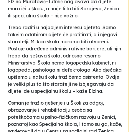
Elzina Muratović-Tutmić naglašava da
dijete
mora ići u školu, a hoće li to biti Sarajevo, Zenica
ili specijalna škola – nije važno.
Treba raditi u najboljem interesu djeteta. Samo
takvim odabirom dijete će profitirati, a i njegovi
staratelji. Mi kao škola moramo biti otvoreni.
Postoje određene administrativne barijere, ali njih
treba da rješava škola, odnosno resorno
Ministarstvo. Škola nema logopedski kabinet, ni
logopeda, psihologa ni defektologa. Ako dječaka
upišemo u našu školu tražićemo asistenta. Ovdje
je veliki plus to što staratelji ne izbjegavaju da
dijete ide u specijalnu školu
– kaže Elzina.
Osman je tražio rješenje i u Školi za odgoj,
obrazovanje i rehabilitaciju osoba sa
poteškoćama u psiho-fizičkom razvoju u Zenici,
poznatoj kao Specijalna škola, i tamo su ga, kaže,
savjetovali da u Centru za socijalni rad Zenica