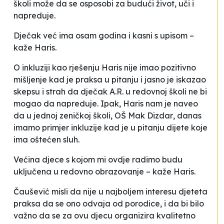
školi može da se osposobi za budući život, uči i
napreduje.
Dječak već ima osam godina i kasni s upisom –
kaže Haris.
O inkluziji kao rješenju Haris nije imao pozitivno
mišljenje kad je praksa u pitanju i jasno je iskazao
skepsu i strah da dječak A.R. u redovnoj školi ne bi
mogao da napreduje. Ipak, Haris nam je naveo
da u jednoj zeničkoj školi, OŠ
Mak Dizdar
, danas
imamo primjer inkluzije kad je u pitanju dijete koje
ima oštećen sluh.
Većina djece s kojom mi ovdje radimo budu
uključena u redovno obrazovanje –
kaže Haris.
Čaušević misli da nije u najboljem interesu djeteta
praksa da se ono odvaja od porodice, i da bi bilo
važno da se za ovu djecu organizira kvalitetno