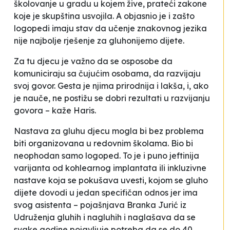
školovanje u gradu u kojem žive, prateći zakone
koje je skupština usvojila. A objasnio je i zašto
logopedi imaju stav da učenje znakovnog jezika
nije najbolje rješenje za gluhonijemo dijete.
Z
a tu djecu je važno da se osposobe da
komuniciraju sa čujućim osobama, da razvijaju
svoj govor. Gesta je njima prirodnija i lakša, i, ako
je nauče, ne postižu se dobri rezultati u razvijanju
govora
– kaže Haris.
Nastava za gluhu djecu mogla bi bez problema
biti organizovana u redovnim školama. Bio bi
neophodan samo logoped. To je i puno jeftinija
varijanta od kohlearnog implantata ili inkluzivne
nastave koja se pokušava uvesti, kojom se gluho
dijete dovodi u jedan specifičan odnos jer ima
svog asistenta
– pojašnjava Branka Jurić iz
Udruženja gluhih i nagluhih i naglašava da se
svake godine pojavljuje potreba da se do 40