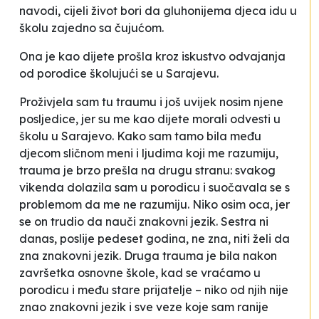
navodi,
cijeli život bori da gluhonijema djeca idu u
školu zajedno sa čujućom
.
Ona je kao dijete prošla kroz iskustvo odvajanja
od porodice školujući se u Sarajevu.
Proživjela sam tu traumu i još uvijek nosim njene
posljedice, jer su me kao dijete morali odvesti u
školu u Sarajevo. Kako sam tamo bila među
djecom sličnom meni i ljudima koji me razumiju,
trauma je brzo prešla na drugu stranu: svakog
vikenda dolazila sam u porodicu i suočavala se s
problemom da me ne razumiju. Niko osim oca, jer
se on trudio da nauči znakovni jezik. Sestra ni
danas, poslije pedeset godina, ne zna, niti želi da
zna znakovni jezik. Druga trauma je bila nakon
završetka osnovne škole, kad se vraćamo u
porodicu i među stare prijatelje – niko od njih nije
znao znakovni jezik i sve veze koje sam ranije