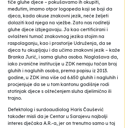
tiče gluhe djece – pokušavamo ih okupiti,
međutim, imamo otpor logopeda koji se boji da
djeca, kada okuse znakovni jezik, neće željeti
dolaziti kod njega na vježbe. Zato nas roditelji
gluhe djece izbjegavaju. Ja kao certificirani i
ovlašteni tumač znakovnog jezika stojim na
raspolaganju, kao i prostorije Udruženja, da se
djeca tu okupljaju i da učimo znakovni jezik –
kaže
Branka Jurić, i sama gluha osoba. Naglašava da,
iako zvanične institucije u ZDK nemaju tačan broj
gluhih i nagluhih osoba, prema popisu iz 2013.
godine, u ZDK ima više od 6.650 gluhih i nagluhih i
procjenjuje da se u tom kantonu godišnje rodi
stotinjak djece s oštećenjem sluha djelimično ili
trajno.
Defektolog i surdoaudiolog Haris Čaušević
također misli da je Centar u Sarajevu najbolji
interes dječaka A.R.-a, jer on trenutno samo u toj