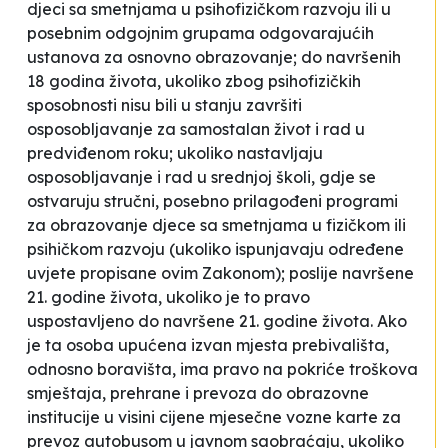
djeci sa smetnjama u psihofizičkom razvoju ili u
posebnim odgojnim grupama odgovarajućih
ustanova za osnovno obrazovanje; do navršenih
18 godina života, ukoliko zbog psihofizičkih
sposobnosti nisu bili u stanju završiti
osposobljavanje za samostalan život i rad u
predviđenom roku; ukoliko nastavljaju
osposobljavanje i rad u srednjoj školi, gdje se
ostvaruju stručni, posebno prilagođeni programi
za obrazovanje djece sa smetnjama u fizičkom ili
psihičkom razvoju (ukoliko ispunjavaju određene
uvjete propisane ovim Zakonom); poslije navršene
21. godine života, ukoliko je to pravo
uspostavljeno do navršene 21. godine života.
Ako
je ta osoba
upućena izvan mjesta prebivališta,
odnosno boravišta, ima pravo na pokriće troškova
smještaja, prehrane i prevoza do obrazovne
institucije u visini cijene mjesečne vozne karte za
prevoz autobusom u javnom saobraćaju, ukoliko