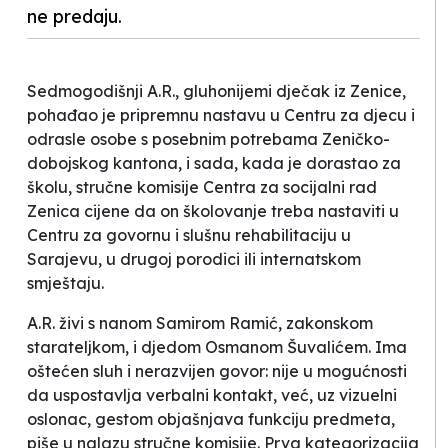
ne predaju.
Sedmogodišnji A.R., gluhonijemi dječak iz Zenice,
pohađao je pripremnu nastavu u Centru za djecu i
odrasle osobe s posebnim potrebama Zeničko-
dobojskog kantona, i sada, kada je dorastao za
školu, stručne komisije Centra za socijalni rad
Zenica cijene da on školovanje treba nastaviti u
Centru za govornu i slušnu rehabilitaciju u
Sarajevu, u drugoj porodici ili internatskom
smještaju.
A.R. živi s nanom Samirom Ramić, zakonskom
starateljkom, i djedom Osmanom Šuvalićem. Ima
oštećen sluh i nerazvijen govor:
nije u mogućnosti
da uspostavlja verbalni kontakt, već, uz vizuelni
oslonac, gestom objašnjava funkciju predmeta,
piše u nalazu stručne komisije. Prva kategorizacija