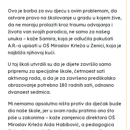
Ovo je borba za svu djecu s ovim problemom, da
ostvare pravo na školovanje u gradu u kojem žive,
da ne moraju prolaziti kroz traumu odvajanja i
života van svojih porodica, ne samo za
našeg
unuka
– kaže Samira, koja je odlučila pokušati
A.R.-a upisati u OŠ
Miroslav Krleža
u Zenici, koja je
najbliža njihovoj kući.
U toj školi utvrdili su da je dijete završilo samo
pripremu za specijalne škole, četrnaest sati
aktivnog rada, a da je za završeno predškolsko
obrazovanje potrebno 180 radnih sati, odnosno
dvanaest sedmica.
Mi nemamo apsolutno ništa protiv da dječak bude
dio naše škole, jer u svom radu pratimo ono što
piše u zakonima
–
kaže zamjenica direktora OŠ
Miroslav Krleža
Aida Habibović, a pedagogica