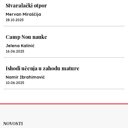
Stvaralački otpor
Mervan Miraščija
28.10.2025
Camp Nou nauke
Jelena Kalinić
16.06.2025
Ishodi učenja u zahodu mature
Namir Ibrahimović
10.06.2025
Kraj školske godine, fotofiniš
Anes Osmić
04.06.2025
NOVOSTI