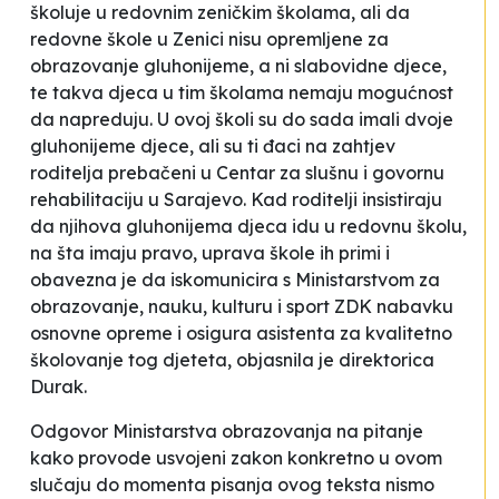
školuje u redovnim zeničkim školama, ali da
redovne škole u Zenici nisu opremljene za
obrazovanje gluhonijeme, a ni slabovidne djece,
te takva djeca u tim školama nemaju mogućnost
da napreduju.
U ovoj školi su do sada imali dvoje
gluhonijeme djece, ali su ti đaci na zahtjev
roditelja prebačeni u Centar za slušnu i govornu
rehabilitaciju u Sarajevo. Kad roditelji insistiraju
da njihova gluhonijema djeca idu u redovnu školu,
na šta imaju pravo,
uprava škole ih primi i
obavezna je da iskomunicira s Ministarstvom za
obrazovanje, nauku, kulturu i sport ZDK nabavku
osnovne opreme i osigura asistenta za kvalitetno
školovanje tog djeteta,
objasnila je direktorica
Durak.
Odgovor Ministarstva obrazovanja na pitanje
kako provode usvojeni zakon konkretno u ovom
slučaju do momenta pisanja ovog teksta nismo