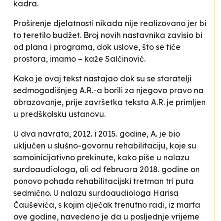
kadra.
Proširenje djelatnosti nikada nije realizovano jer bi
to teretilo budžet. Broj novih nastavnika zavisio bi
od plana i programa, dok uslove, što se tiče
prostora, imamo
– kaže Salčinović.
Kako je ovaj tekst nastajao dok su se staratelji
sedmogodišnjeg A.R.-a borili za njegovo pravo na
obrazovanje, prije završetka teksta A.R. je primljen
u predškolsku ustanovu.
U dva navrata, 2012. i 2015. godine, A. je bio
uključen u slušno-govornu rehabilitaciju,
koje su
samoinicijativno prekinute,
kako piše u nalazu
surdoaudiologa, ali od februara 2018. godine on
ponovo pohađa rehabilitacijski tretman tri puta
sedmično. U nalazu surdoaudiologa Harisa
Čauševića, s kojim dječak trenutno radi, iz marta
ove godine, navedeno je da
u posljednje vrijeme