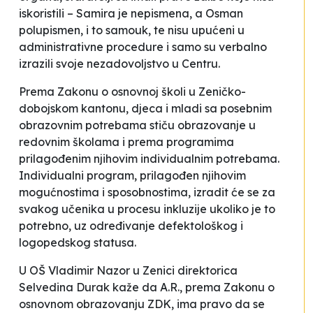
iskoristili – Samira je nepismena, a Osman
polupismen, i to samouk, te nisu upućeni u
administrativne procedure i samo su verbalno
izrazili svoje nezadovoljstvo u Centru.
Prema Zakonu o osnovnoj školi u Zeničko-
dobojskom kantonu,
djeca i mladi sa posebnim
obrazovnim potrebama stiču obrazovanje u
redovnim školama i prema programima
prilagođenim njihovim individualnim potrebama.
Individualni program, prilagođen njihovim
mogućnostima i sposobnostima, izradit će se za
svakog učenika u procesu inkluzije ukoliko je to
potrebno, uz određivanje defektološkog i
logopedskog statusa.
U OŠ
Vladimir Nazor
u Zenici direktorica
Selvedina Durak kaže da A.R., prema Zakonu o
osnovnom obrazovanju ZDK,
ima pravo da se