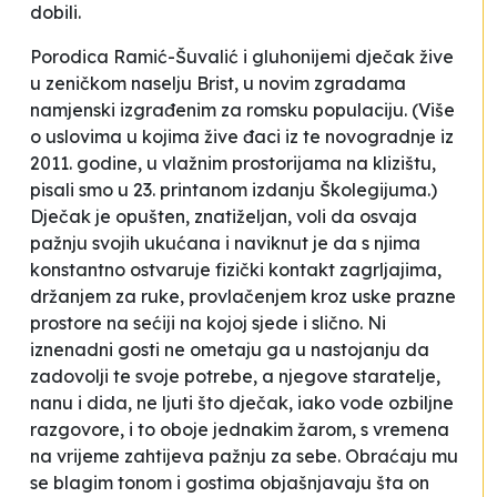
dobili.
Porodica Ramić-Šuvalić i gluhonijemi dječak žive
u zeničkom naselju Brist, u novim zgradama
namjenski izgrađenim za romsku populaciju. (Više
o uslovima u kojima žive đaci iz te novogradnje iz
2011. godine, u vlažnim prostorijama na klizištu,
pisali smo u 23. printanom izdanju Školegijuma.)
Dječak je opušten, znatiželjan, voli da osvaja
pažnju svojih ukućana i naviknut je da s njima
konstantno ostvaruje fizički kontakt zagrljajima,
držanjem za ruke, provlačenjem kroz uske prazne
prostore na sećiji na kojoj sjede i slično. Ni
iznenadni gosti ne ometaju ga u nastojanju da
zadovolji te svoje potrebe, a njegove staratelje,
nanu i dida, ne ljuti što dječak, iako vode ozbiljne
razgovore, i to oboje jednakim žarom, s vremena
na vrijeme zahtijeva pažnju za sebe. Obraćaju mu
se blagim tonom i gostima objašnjavaju šta on