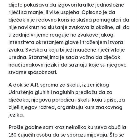
dijete pokušava da izgovori kratke jednosložne
riječi sa manje ili više uspjeha.
Opisano je da
dječak nije redovno koristio slušna pomagala i da
nije naviknut na slušanje zvukova iz okoline,
ali da
u zadnje vrijeme reaguje na zvukove jakog
intenziteta okretanjem glave i traženjem izvora
zvuka.
Sveska u koju bilježi naučene riječi vrlo je
uredna. Starateljima je sada važno da dječak
nauči znakovni jezik i da saznaju koje su njegove
stvarne sposobnosti.
A dok se A.R. sprema za školu, iz zeničkog
Udruženja gluhih i nagluhih predlažu da za
dječaka, njegovu porodicu i školu koju upiše, za
cijeli njegov razred, organizuju kurs znakovnog
jezika.
Prošle godine sam kroz nekoliko kurseva obučila
130 čujućih osoba da se sporazumijevaju. Što se