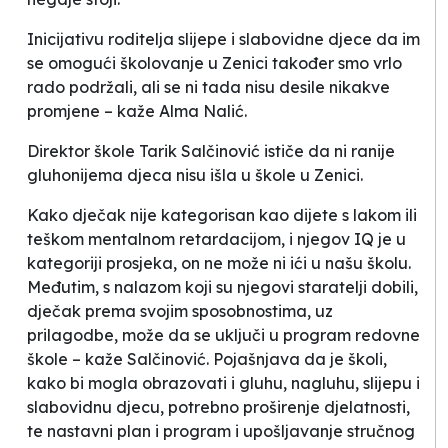
Inicijativu roditelja slijepe i slabovidne djece da im
se omogući školovanje u Zenici također smo vrlo
rado podržali, ali se ni tada nisu desile nikakve
promjene
– kaže Alma Nalić.
Direktor škole Tarik Salčinović ističe da
ni ranije
gluhonijema djeca nisu išla u škole u Zenici.
Kako dječak nije kategorisan kao dijete s lakom ili
teškom mentalnom retardacijom, i njegov IQ je u
kategoriji prosjeka, on ne može ni ići u našu školu.
Međutim, s nalazom koji su njegovi staratelji dobili,
dječak prema svojim sposobnostima, uz
prilagodbe, može da se uključi u program redovne
škole –
kaže Salčinović. Pojašnjava da je školi
,
kako bi mogla obrazovati i gluhu, nagluhu, slijepu i
slabovidnu djecu, potrebno proširenje djelatnosti,
te nastavni plan i program i upošljavanje stručnog