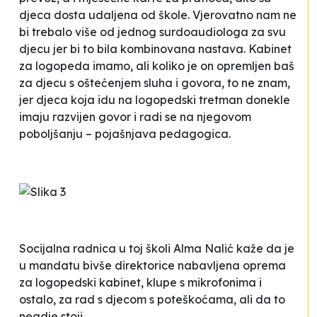
djeca dosta udaljena od škole. Vjerovatno nam ne
bi trebalo više od jednog surdoaudiologa za svu
djecu jer bi to bila kombinovana nastava. Kabinet
za logopeda imamo, ali koliko je on opremljen baš
za djecu s oštećenjem sluha i govora, to ne znam,
jer djeca koja idu na logopedski tretman donekle
imaju razvijen govor i radi se na njegovom
poboljšanju –
pojašnjava pedagogica
.
Socijalna radnica u toj školi Alma Nalić kaže da je
u mandatu bivše direktorice nabavljena oprema
za logopedski kabinet, klupe s mikrofonima i
ostalo, za rad s djecom s poteškoćama, ali da to
negdje stoji
.