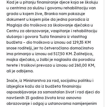
Kad je u pitanju finansiranje djece koja se školuju
u centrima za slušnu i govornu rehabilitaciju van
grada u kojem žive, Branka nam pokazuje
dokument u kojem piše da jedna porodica iz
Maglaja dio troškova za školovanje dječaka u
Centru za obrazovanje, vaspitanje i rehabilitaciju
slušanja i govora Tuzla finansira iz vlastitog
budžeta – dio troškova u iznosu od 129,35 KM
snose roditelji, jer to četveročlano domaćinstvo
ima primanja u iznosu od 517,50 KM. Žaliteljica,
majka dječaka, u žalbi je naglasila da porodicu
terete i troškovi prevoza u iznosu od 260,00 KM,
ali je odbijena.
Inače, iz Ministarstva za rad, socijalnu politiku i
izbjeglice kažu da iz budžeta finansiraju
osposobljavanje za samostalan život i rad djeci do
navršenih 15 godina života kroz osnovno
obrazovanje i odgoj u ustanovama namijenjenim