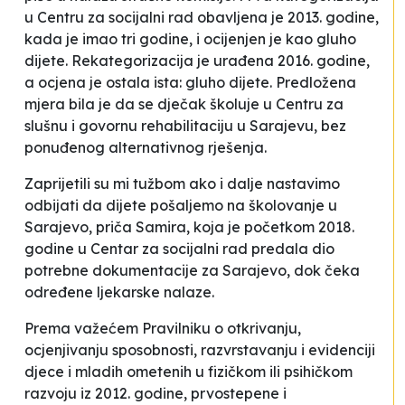
u Centru za socijalni rad obavljena je 2013. godine,
kada je imao tri godine, i ocijenjen je kao
gluho
dijete
. Rekategorizacija je urađena 2016. godine,
a ocjena je ostala ista:
gluho dijete
. Predložena
mjera bila je da se dječak školuje u Centru za
slušnu i govornu rehabilitaciju u Sarajevu, bez
ponuđenog alternativnog rješenja
.
Zaprijetili su mi tužbom ako i dalje nastavimo
odbijati da dijete pošaljemo na školovanje u
Sarajevo
, priča Samira, koja je početkom 2018.
godine u Centar za socijalni rad predala dio
potrebne dokumentacije za Sarajevo, dok čeka
određene ljekarske nalaze.
Prema važećem Pravilniku o otkrivanju,
ocjenjivanju sposobnosti, razvrstavanju i evidenciji
djece i mladih ometenih u fizičkom ili psihičkom
razvoju iz 2012. godine, prvostepene i