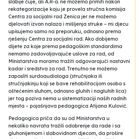
slabije čuje, ali A.R-a. ne možemo primiti nakon
rekategorizacije koju je provela stručna komisija
Centra za socijalni rad Zenica jer ne možemo
djelovati izvan nalaza i mišljenja struke – mi djecu
upisujemo samo na preporuku, odnosno prema
rješenju Centra za socijalni rad. Ako dobijemo
dijete za koje prema pedagoškim standardima
nemamo zadovoljavajuće uslove za rad, od
Ministarstva moramo tražiti odgovarajući nastavni
kadar i sredstva za rad. Trenutno ne možemo
zaposliti surdoaudiologa
(stručnjaka ili
stručnjakinju koji se bave rehabilitacijom osoba s
oštećenim sluhom, odnosno gluhih i nagluhih lica)
jer tog poziva nema u sistematizaciji naših radnih
mjesta
– pojašnjava pedagogica Atijana Kulović.
Pedagogica priča da su od Ministarstva u
nekoliko navrata tražili odobrenje da rade i sa
gluhonijemom i slabovidnom djecom, da prošire