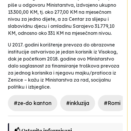
piše u odgovoru Ministarstva, izdvojeno ukupno
13.300,00 KM, tj. oko 277,00 KM na mjesečnom
nivou za jedno dijete, a za Centar za slijepu i
slabovidnu djecu i omladinu Sarajevo 31.779,10
KM, odnosno oko 331 KM na mjesečnom nivou.
U 2017. godini k
orištenje prevoza do obrazovne
institucije ostvarivao je jedan korisnik iz Visokog,
dok je početkom 2018. godine ovo Ministarstvo
dalo saglasnost za finansiranje troškova prevoza
za jednog korisnika i njegovu majku/pratioca iz
Zenice
– kažu iz Ministarstva za rad, socijalnu
politiku i izbjeglice.
#ze-do kanton
#inkluzija
#Romi
📬 Ostanite informisani