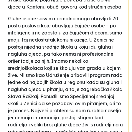
djece u Kantonu obuči govoru kod stručnih osoba.
Gluhe osobe sasvim normalno mogu obavljati 70
posto poslova koje obavljaju čujuće osobe – po
inteligenciji ne zaostaju za čujućom djecom, samo
imaju taj nedostatak komunikacije. U Zenici ne
postoji nijedna srednja škola u koju idu gluha i
nagluha djeca, pa tako nema ni profesionalne
orijentacije za njih. Imamo nekoliko
srednjoškolaca koji se školuju van grada u kojem
žive. Mi smo kao Udruženje pribavili program rada
jedne od najboljih škola u regionu kada su gluha i
nagluha djeca u pitanju, a to je zagrebačka škola
Slava Raškaj
. Ponudili smo Specijalnoj srednjoj
školi u Zenici da se pozabavi ovim pitanjem, ali to
je proces. Najveći problem su nam ruralna naselja
jer nemaju informacija, postoji stigma kod
roditelja i veliki broj gluhe djece živi s roditeljima u
robovskom odnosu – najčešće obavljaju poslove u