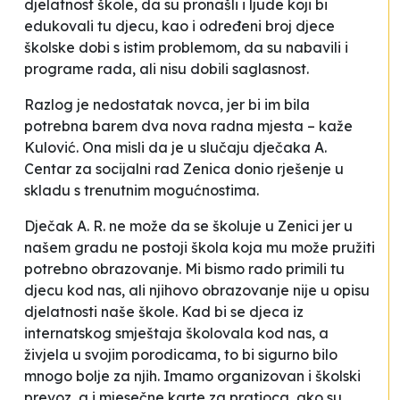
djelatnost škole, da su pronašli i ljude koji bi
edukovali tu djecu, kao i određeni broj djece
školske dobi s istim problemom, da su nabavili i
programe rada, ali nisu dobili saglasnost.
Razlog je nedostatak novca, jer
bi im bila
potrebna barem dva nova radna mjesta –
kaže
Kulović
.
Ona misli da je u slučaju dječaka A.
Centar za socijalni rad Zenica donio rješenje u
skladu s trenutnim mogućnostima.
Dječak A. R. ne može da se školuje u Zenici jer u
našem gradu ne postoji škola koja mu može pružiti
potrebno obrazovanje. Mi bismo rado primili tu
djecu kod nas, ali njihovo obrazovanje nije u opisu
djelatnosti naše škole
.
Kad bi se djeca iz
internatskog smještaja školovala kod nas, a
živjela u svojim porodicama, to bi sigurno bilo
mnogo bolje za njih. Imamo organizovan i školski
prevoz, a i mjesečne karte za pratioca, ako su