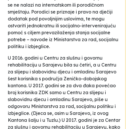
se ne nalazi na internatskom ili porodičnom
smještaju. Porodici se priznaje i
pravo
na dječiji
dodatak pod povoljnijim uslovima, te mogu
ostvariti jednokratnu ili socijalno-intervenirajuću
pomoć s ciljem prevazilaženja stanja socijalne
potrebe –
navode iz Ministarstva za rad, socijalnu
politiku i izbjeglice.
U 2016. godini u Centru za slušnu i govornu
rehabilitaciju u Sarajevu bila su četiri, a u Centru
za slijepu i slabovidnu djecu i omladinu Sarajevo
šest korisnika s područja Zeničko-dobojskog
kantona. U 2017. godini se za dva đaka povećao
broj korisnika ZDK samo u Centru za slijepu i
slabovidnu djecu i omladinu Sarajevo, piše u
odgovoru Ministarstva za rad, socijalnu politiku i
izbjeglice. (Djeca se, osim u Sarajevo, iz ovog
Kantona šalju i u Tuzlu.) U 2017. godini je za Centar
za slušnu i govornu rehabilitaciju u Sarajevu, kako