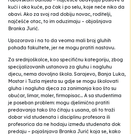
kući i oko kuće, pa čak i po selu, koje neće niko da
obavi. Ako za svoj rad dobiju novac, roditelji,
najčešće otac, to im oduzimaju –
objašnjava
Branka Jurić.
Upozorava i na to da veoma mali broj gluhih
pohađa fakultete, jer ne mogu pratiti nastavu.
Za srednjoškolce, kao specifičnu kategoriju, zbog
specijalizovanih ustanova za gluhu i nagluhu
djecu, nema dovoljno škola. Sarajevo, Banja Luka,
Mostar i Tuzla mjesta su gdje se mogu školovati
gluha i nagluha djeca
za zanimanja kao što su
obućar, limar, moler, firmopisac... A sa studentima
je poseban problem: mogu djelimično pratiti
predavanja tako što čitaju s usana, ali to traži
dobar vid studenata i disciplinu profesora ili
profesorica da ne hodaju između studenata dok
predaju –
pojašnjava Branka Jurić koja se, kako