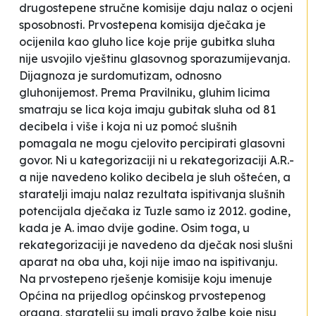
drugostepene stručne komisije daju nalaz o ocjeni
sposobnosti. Prvostepena komisija dječaka je
ocijenila kao
gluho lice koje prije gubitka sluha
nije usvojilo vještinu glasovnog sporazumijevanja
.
Dijagnoza je
surdomutizam
, odnosno
gluhonijemos
t
. Prema Pravilniku,
gluhim licima
smatraju se lica koja imaju gubitak sluha od 81
decibela i više i koja ni uz pomoć slušnih
pomagala ne mogu cjelovito percipirati glasovni
govor.
Ni u kategorizaciji ni u rekategorizaciji A.R.-
a nije navedeno koliko decibela je sluh oštećen, a
staratelji imaju nalaz rezultata ispitivanja slušnih
potencijala dječaka iz Tuzle samo iz 2012. godine,
kada je A. imao dvije godine. Osim toga, u
rekategorizaciji je navedeno da dječak nosi slušni
aparat na oba uha, koji nije imao na ispitivanju.
Na prvostepeno rješenje komisije koju imenuje
Općina na prijedlog općinskog prvostepenog
organa, staratelji su imali pravo žalbe koje nisu