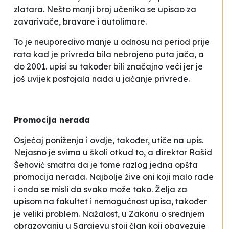
zlatara. Nešto manji broj učenika se upisao za
zavarivače, bravare i autolimare.
To je neuporedivo manje u odnosu na period prije
rata kad je privreda bila nebrojeno puta jača, a
do 2001. upisi su također bili značajno veći jer je
još uvijek postojala nada u jačanje privrede.
Promocija nerada
Osjećaj poniženja i ovdje, također, utiče na upis.
Nejasno je svima u školi otkud to, a direktor Rašid
Šehović smatra da je tome razlog jedna opšta
promocija nerada. Najbolje žive oni koji malo rade
i onda se misli da svako može tako. Želja za
upisom na fakultet i nemogućnost upisa, također
je veliki problem.
Nažalost, u Zakonu o srednjem
obrazovanju u Sarajevu stoji član koji obavezuje