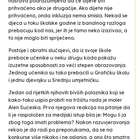
nastava podrazumijeva da će dijete biti
prihvaćeno ako je drugačije. Ako dijete nije
prihvaćeno, onda inkluzija nema smisla. Nekad se
djeca u toku školske godine iz banalnog razloga
prebacuju kod nas, jer ih je tamo neko izazivao, a
to nije moglo biti spriječeno.
Postoje i obratni slučajevi, da iz svoje škole
prebace učenike u neku drugu kada pokažu
izuzetne sposobnosti za veći stepen obrazovanja.
Jednog učenika su tako prebacili u Grafičku školu
i jednu djevojku u Srednju umjetničku.
Jedan od rijetkih njihovih bivših polaznika koji se
kako-tako uspio probiti na tržištu rada je moler
Alen Sućeska. Prva njegova reakcija na pitanje da
li je raspoložen za medijski istup bila je:
Mogu li ja
zbog toga imati problema
? Nakon razuvjeravanja
rekao je da radi po preporukama, da se na
konkurse više nikako i ne oslanja, a ono što smatra