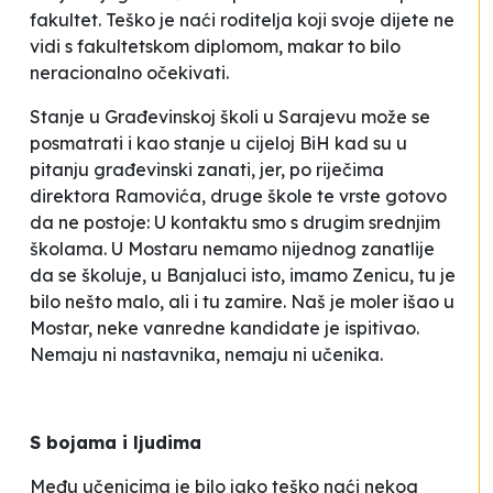
fakultet. Teško je naći roditelja koji svoje dijete ne
vidi s fakultetskom diplomom, makar to bilo
neracionalno očekivati.
Stanje u Građevinskoj školi u Sarajevu može se
posmatrati i kao stanje u cijeloj BiH kad su u
pitanju građevinski zanati, jer, po riječima
direktora Ramovića, druge škole te vrste gotovo
da ne postoje:
U kontaktu smo s drugim srednjim
školama. U Mostaru nemamo nijednog zanatlije
da se školuje, u Banjaluci isto, imamo Zenicu, tu je
bilo nešto malo, ali i tu zamire. Naš je moler išao u
Mostar, neke vanredne kandidate je ispitivao.
Nemaju ni nastavnika, nemaju ni učenika
.
S bojama i ljudima
Među učenicima je bilo jako teško naći nekog