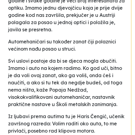
godine i svake godine je veći broj interesanata za
optiku. Imamo jednu djevojčicu koja je prije dvije
godine kod nas završila, prekjučer je u Austriji
polagala za posao u jednoj optici i položila je,
javila se presretna.
Automehaničari su također zanat čiji polaznici
većinom nađu posao u struci.
Svi uslovi postoje da bi se djeca mogla obučiti.
Imamo i auto na kojem radimo. Ko god uči, bitno
je da voli ovaj zanat, ako ga voliš, onda ćeš i
naučiti, a ako si tu tek da negdje budeš, od toga
nema ništa
, kaže Popaja Nedžad,
visokokvalifikovani automehaničar, nastavnik
praktične nastave u Školi metalskih zanimanja.
Iz ljubavi prema autima tu je Haris Čengić, učenik
završnog razreda:
Volim raditi oko auta, to me
privlači, posebno rad klipova motora
.