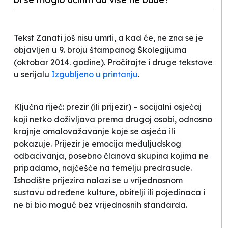
Tekst
Zanati još nisu umrli, a kad će, ne zna se
je
objavljen u 9. broju štampanog Školegijuma
(oktobar 2014. godine). Pročitajte i druge tekstove
u serijalu
Izgubljeno u printanju
.
Ključna riječ: prezir (ili prijezir) – socijalni osjećaj
koji netko doživljava prema drugoj osobi, odnosno
krajnje omalovažavanje koje se osjeća ili
pokazuje. Prijezir je emocija međuljudskog
odbacivanja, posebno članova skupina kojima ne
pripadamo, najčešće na temelju predrasude.
Ishodište prijezira nalazi se u vrijednosnom
sustavu određene kulture, obitelji ili pojedinaca i
ne bi bio moguć bez vrijednosnih standarda.