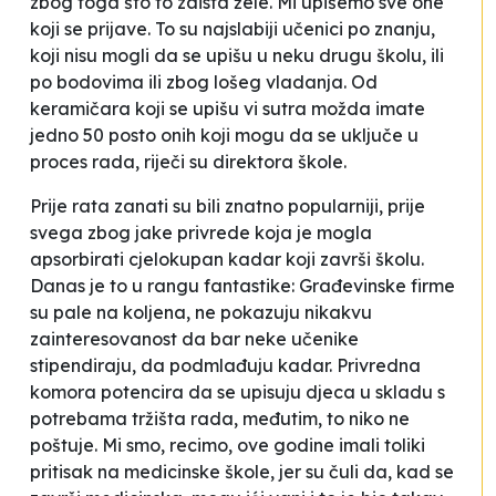
zbog toga što to zaista žele.
Mi upišemo sve one
koji se prijave. To su najslabiji učenici po znanju,
koji nisu mogli da se upišu u neku drugu školu, ili
po bodovima ili zbog lošeg vladanja. Od
keramičara koji se upišu vi sutra možda imate
jedno 50 posto onih koji mogu da se uključe u
proces rada
, riječi su direktora škole.
Prije rata zanati su bili znatno popularniji, prije
svega zbog jake privrede koja je mogla
apsorbirati cjelokupan kadar koji završi školu.
Danas je to u rangu fanta­stike:
Građevinske firme
su pale na koljena, ne pokazuju nikakvu
zainteresovanost da bar neke učenike
stipendiraju, da podmlađuju kadar. Privredna
komora potencira da se upisuju djeca u skladu s
potrebama tržišta rada, međutim, to niko ne
poštuje. Mi smo, recimo, ove godine imali toliki
pritisak na medicinske škole, jer su čuli da, kad se