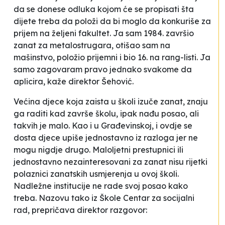
da se donese odluka kojom će se propisati šta
dijete treba da položi da bi moglo da konkuriše za
prijem na željeni fakultet. Ja sam 1984. završio
zanat za metalostrugara, otišao sam na
mašinstvo, položio prijemni i bio 16. na rang-listi. Ja
samo zagovaram pravo jednako svakome da
aplicira
, kaže direktor Šehović.
Većina djece koja zaista u školi izuče zanat, znaju
ga raditi kad završe školu, ipak nađu posao, ali
takvih je malo. Kao i u Građevinskoj, i ovdje se
dosta djece upiše jednostavno iz razloga jer ne
mogu nigdje drugo. Maloljetni prestupnici ili
jednostavno nezainteresovani za zanat nisu rijetki
polaznici zanatskih usmjerenja u ovoj školi.
Nadležne institucije ne rade svoj posao kako
treba. Nazovu tako iz Škole Centar za socijalni
rad, prepričava direktor razgovor: