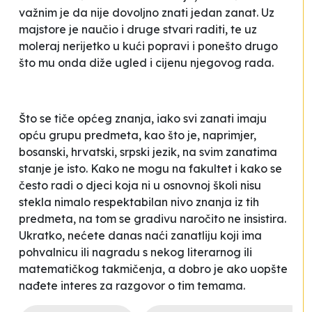
važnim je da nije dovoljno znati jedan zanat. Uz
majstore je naučio i druge stvari raditi, te uz
moleraj nerijetko u kući popravi i ponešto drugo
što mu onda diže ugled i cijenu njegovog rada.
Što se tiče općeg znanja, iako svi zanati imaju
opću grupu predmeta, kao što je, naprimjer,
bosanski, hrvatski, srpski je­zik, na svim zanatima
stanje je isto. Kako ne mogu na fakultet i kako se
često radi o djeci koja ni u osnovnoj školi nisu
stekla nimalo respektabilan nivo znanja iz tih
predmeta, na tom se gradivu naročito ne insistira.
Ukratko, nećete danas naći zanatliju koji ima
pohvalnicu ili nagradu s nekog literarnog ili
matematičkog takmičenja, a dobro je ako uopšte
nađete interes za razgovor o tim temama.