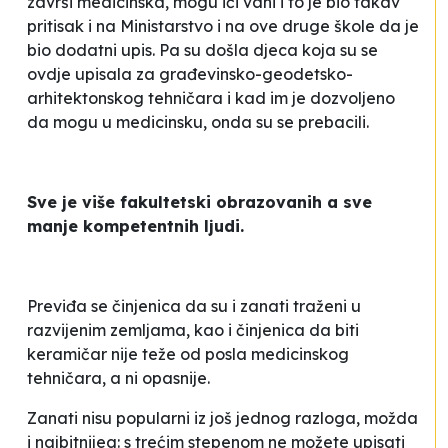
završi medicinska, mogu ići vani i to je bio takav
pritisak i na Ministarstvo i na ove druge škole da je
bio dodatni upis. Pa su došla djeca koja su se
ovdje upisala za građevinsko-geodetsko-
arhitekto­nskog tehničara i kad im je dozvoljeno
da mogu u medicinsku, onda su se prebacili
.
Sve je više fakultetski obrazovanih a sve
manje kompetentnih ljudi.
Previđa se činjenica da su i zanati traženi u
razvijenim zemljama, kao i činjenica da biti
keramičar nije teže od posla medicinskog
tehničara, a ni opasnije.
Zanati nisu popularni iz još jednog razloga, možda
i najbitnijeg: s trećim stepenom ne možete upisati