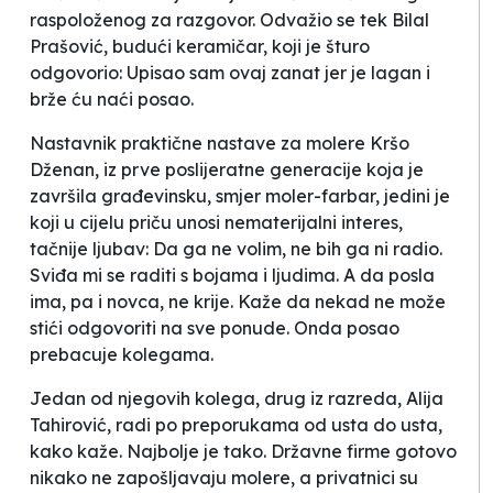
raspoloženog za razgovor. Odvažio se tek Bilal
Prašović, budući keramičar, koji je šturo
odgovorio:
Upisao sam ovaj zanat jer je lagan i
brže ću naći posao
.
Nastavnik praktične nastave za molere Kršo
Dženan, iz prve poslijeratne generacije koja je
završila građevinsku, smjer moler-farbar, jedini je
koji u cijelu priču unosi nematerijalni interes,
tačnije ljubav:
Da ga ne volim, ne bih ga ni radio.
Sviđa mi se raditi s bojama i ljudima
. A da posla
ima, pa i novca, ne krije. Kaže da nekad ne može
stići odgovoriti na sve ponude. Onda posao
prebacuje kolegama.
Jedan od njegovih kolega, drug iz razreda, Alija
Tahirović, radi po preporukama
od usta do usta
,
kako kaže. Najbolje je tako. Državne firme gotovo
nikako ne zapošljavaju molere, a privatnici su