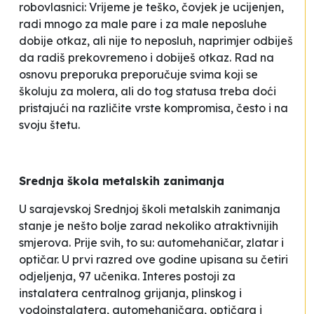
robovlasnici:
Vrijeme je teško, čovjek je ucijenjen,
radi mnogo za male pare i za male neposluhe
dobije otkaz, ali nije to neposluh, naprimjer odbiješ
da radiš prekovremeno i dobiješ otkaz
. Rad na
osnovu preporuka preporučuje svima koji se
školuju za molera, ali do tog statusa treba doći
pristajući na različite vrste kompromisa, često i na
svoju štetu.
Srednja škola metalskih zanimanja
U sarajevskoj Srednjoj školi metalskih zanimanja
stanje je nešto bolje zarad nekoliko atraktivnijih
smjerova. Prije svih, to su: automehaničar, zlatar i
optičar. U prvi razred ove godine upisana su četiri
odjeljenja, 97 učenika. Interes postoji za
instalatera centralnog grijanja, plinskog i
vodoinstalatera, automehaničara, optičara i