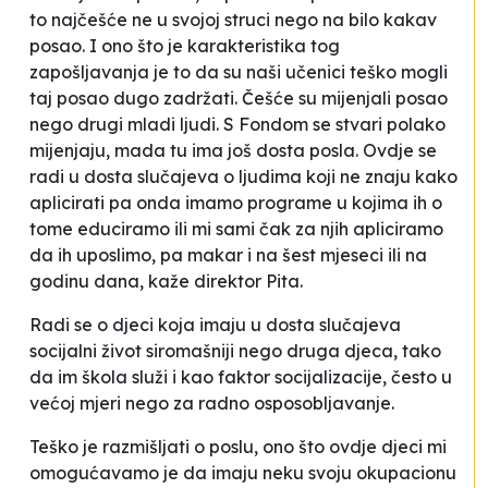
to najčešće ne u svojoj struci nego na bilo kakav
posao. I ono što je karakteristika tog
zapošljavanja je to da su naši učenici teško mogli
taj posao dugo zadržati. Češće su mijenjali posao
nego drugi mladi ljudi. S Fondom se stvari polako
mijenjaju, mada tu ima još dosta posla. Ovdje se
radi u dosta slučajeva o ljudima koji ne znaju kako
aplicirati pa onda imamo programe u kojima ih o
tome educiramo ili mi sami čak za njih apliciramo
da ih uposlimo, pa makar i na šest mjeseci ili na
godinu dana
, kaže direktor Pita.
Radi se o djeci koja imaju u dosta slučajeva
socijalni život siromašniji nego druga djeca, tako
da im škola služi i kao faktor socijalizacije, često u
većoj mjeri nego za radno osposobljavanje.
Teško je razmišljati o poslu, ono što ovdje djeci mi
omogućavamo je da imaju neku svoju okupacionu