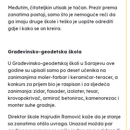
Međutim, čitateljkin utisak je tačan. Prezir prema
zanatima postoji, samo što je nemoguće reći da
ga imaju druge škole i teško je uopšte odrediti
gdje i kako se on kreira.
Građevinsko-geodetska škola
U Građevinsko-geodetskoj školi u Sarajevu ove
godine su upisali samo po deset učenika na
zanimanjima moler-farbar i keramičar-teracer, a
konkurs za prijem bio je raspisan i za sljedeća
zanimanja: zidar, fasader, izolater, tesar,
krovopokrivač, armirač betonirac, kamenorezac i
monter suhe gradnje.
Direktor škole Hajrudin Ramović kaže da je stanje
sa zanatima
otišlo uvraga. Unazad možda par