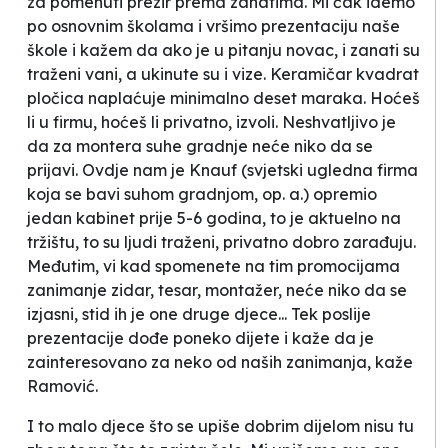
za pomenuti prezir prema zanatima.
Mi čak idemo
po osnovnim školama i vršimo prezentaciju naše
škole i kažem da ako je u pitanju novac, i zanati su
traženi vani, a ukinute su i vize. Keramičar kvadrat
pločica naplaćuje minimalno deset maraka. Hoćeš
li u firmu, hoćeš li privatno, izvoli. Neshvatljivo je
da za montera suhe gradnje neće niko da se
prijavi. Ovdje nam je Knauf (
svjetski ugledna firma
koja se bavi suhom gradnjom, op. a.
) opremio
jedan kabinet prije 5-6 godina, to je aktuelno na
tržištu, to su ljudi traženi, privatno dobro zarađuju.
Međutim, vi kad spomenete na tim promocijama
zanimanje zidar, tesar, montažer, neće niko da se
izjasni, stid ih je one druge djece... Tek poslije
prezentacije dođe poneko dijete i kaže da je
zainteresovano za neko od naših zanimanja
, kaže
Ramović.
I to malo djece što se upiše dobrim dijelom nisu tu