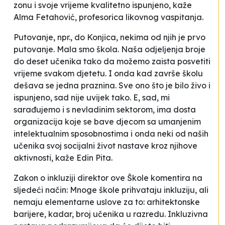
zonu i svoje vrijeme kvalitetno ispunjeno
, kaže
Alma Fetahović, profesorica likovnog vaspitanja.
Putovanje, npr., do Konjica, nekima od njih je prvo
putovanje. Mala smo škola. Naša odjeljenja broje
do deset učenika tako da možemo zaista posvetiti
vrijeme svakom djetetu. I onda kad završe školu
dešava se jedna praznina. Sve ono što je bilo živo i
ispunjeno, sad nije uvijek tako. E, sad, mi
sarađujemo i s nevladinim sektorom, ima dosta
organizacija koje se bave djecom sa umanjenim
intelektualnim sposobnostima i onda neki od naših
učenika svoj socijalni život nastave kroz njihove
aktivnosti
, kaže Edin Pita.
Zakon o inkluziji direktor ove Škole komentira na
sljedeći način:
Mnoge škole prihvataju inkluziju, ali
nemaju elementarne uslove za to: arhitektonske
barijere, kadar, broj učenika u razredu. Inkluzivna