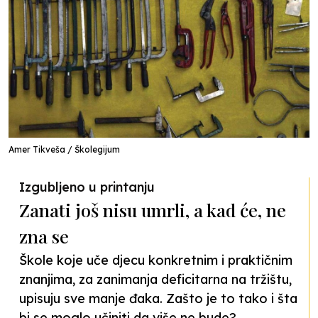
Amer Tikveša / Školegijum
Izgubljeno u printanju
Zanati još nisu umrli, a kad će, ne
zna se
Škole koje uče djecu konkretnim i praktičnim
znanjima, za zanimanja deficitarna na tržištu,
upisuju sve manje đaka. Zašto je to tako i šta
bi se moglo učiniti da više ne bude?