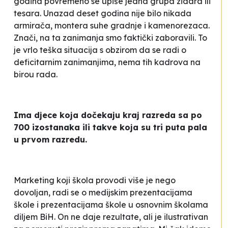
godina povremeno se upiše jedna grupa zidara ili
tesara. Unazad deset godina nije bilo nikada
armirača, montera suhe gradnje i kamenorezaca.
Znači, na ta zanimanja smo faktički zaboravili. To
je vrlo teška situacija s obzirom da se radi o
deficitarnim zanimanjima, nema tih kadrova na
birou rada
.
Ima djece koja dočekaju kraj razreda sa po
700 izostanaka ili takve koja su tri puta pala
u prvom razredu.
Marketing koji škola provodi više je nego
dovoljan, radi se o medijskim prezentacijama
škole i prezentacijama škole u osnovnim školama
diljem BiH. On ne daje rezultate, ali je ilustrativan