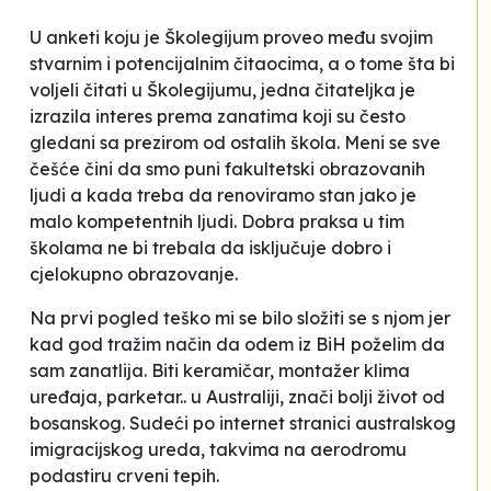
U anketi koju je Školegijum proveo među svojim
stvarnim i potencijalnim čitaocima, a o tome šta bi
voljeli čitati u Školegijumu, jedna čitateljka je
izrazila interes prema zanatima
koji su često
gledani sa prezirom od ostalih škola. Meni se sve
češće čini da smo puni fakultetski obrazovanih
ljudi a kada treba da renoviramo stan jako je
malo kompetentnih ljudi. Dobra praksa u tim
školama ne bi trebala da isključuje dobro i
cjelokupno obrazovanje
.
Na prvi pogled teško mi se bilo složiti se s njom jer
kad god tražim način da odem iz BiH poželim da
sam zanatlija. Biti keramičar, montažer klima
uređaja, parketar.. u Australiji, znači bolji život od
bosanskog. Sudeći po internet stranici australskog
imigracijskog ureda, takvima na aerodromu
podastiru crveni tepih.