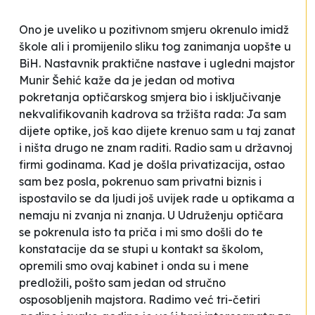
Ono je uveliko u pozitivnom smjeru okrenulo imidž
škole ali i promijenilo sliku tog zanimanja uopšte u
BiH. Nastavnik praktične nastave i ugledni majstor
Munir Šehić kaže da je jedan od motiva
pokretanja optičarskog smjera bio i isključivanje
nekvalifikovanih kadrova sa tržišta rada:
Ja sam
dijete optike, još kao dijete krenuo sam u taj zanat
i ništa drugo ne znam raditi. Radio sam u državnoj
firmi godinama. Kad je došla privatizacija, ostao
sam bez posla, pokrenuo sam privatni biznis i
ispostavilo se da ljudi još uvijek rade u optikama a
nemaju ni zvanja ni znanja. U Udruženju optičara
se pokrenula isto ta priča i mi smo došli do te
konstatacije da se stupi u kontakt sa školom,
opremili smo ovaj kabinet i onda su i mene
predložili, pošto sam jedan od stručno
osposobljenih majstora. Radimo već tri-četiri