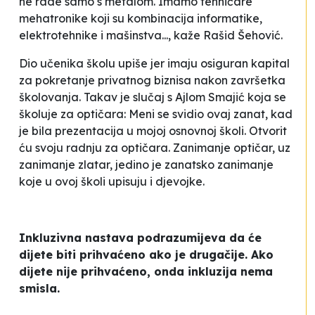
ne rade samo s metalom. Imamo tehničare
mehatronike koji su kombinacija informatike,
elektrotehnike i mašinstva...
, kaže Rašid Šehović.
Dio učenika školu upiše jer imaju osiguran kapital
za pokretanje privatnog biznisa nakon završetka
školovanja. Takav je slučaj s Ajlom Smajić koja se
školuje za optičara:
Meni se svidio ovaj zanat, kad
je bila prezentacija u mojoj osnovnoj školi. Otvorit
ću svoju radnju za optičara
. Zanimanje optičar, uz
zanimanje zlatar, jedino je zanatsko zanimanje
koje u ovoj školi upisuju i djevojke.
Inkluzivna nastava podrazumijeva da će
dijete biti prihvaćeno ako je drugačije. Ako
dijete nije prihvaćeno, onda inkluzija nema
smisla.