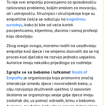
To nije sve: empatiju povezujemo sa sposobnošću
rješavanja problema, boljim smislom za inovaciju,
ali i ustrajnošću. Stručnjaci i stručnjakinje koje su
empatične češće se odlučuju na
kognitivnu
suradnju
, kako bi bile od veće koristi
pacijenticama, klijentima, đacima i samoj profesiji
koju obavljaju.
Zbog svega ovoga, moramo raditi na usađivanju
empatije kod djece i ne smijemo dozvoliti da se taj
proces kod dječaka ne razvija jednako uspješno.
Autorice imaju nekoliko prijedloga za roditelje:
Igrajte se sa bebama i lutkama!
Roots of
Empathy
je organizacija koja promovira značaj
interakcije između djece i novorođenih beba, u
cilju razvijanja društvenih vještina. U osnovnim
školama se organiziraju sesije gdje djeca imaju
zadatak da, uz pomoć odraslih, brinu o bebama.