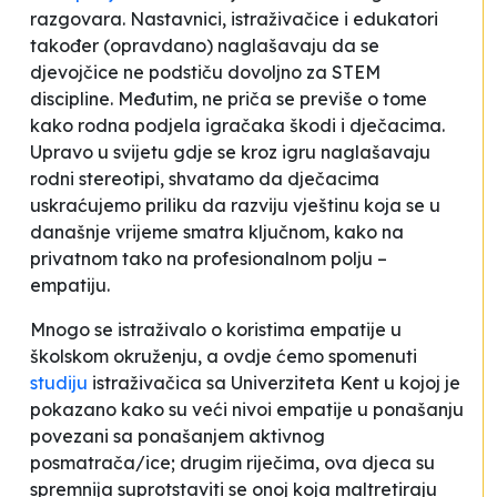
razgovara. Nastavnici, istraživačice i edukatori
također (opravdano) naglašavaju da se
djevojčice ne podstiču dovoljno za STEM
discipline. Međutim, ne priča se previše o tome
kako rodna podjela igračaka škodi i dječacima.
Upravo u svijetu gdje se kroz igru naglašavaju
rodni stereotipi, shvatamo da dječacima
uskraćujemo priliku da razviju vještinu koja se u
današnje vrijeme smatra ključnom, kako na
privatnom tako na profesionalnom polju –
empatiju.
Mnogo se istraživalo o koristima empatije u
školskom okruženju, a ovdje ćemo spomenuti
studiju
istraživačica sa Univerziteta Kent u kojoj je
pokazano kako su veći nivoi empatije u ponašanju
povezani sa ponašanjem aktivnog
posmatrača/ice; drugim riječima, ova djeca su
spremnija suprotstaviti se onoj koja maltretiraju