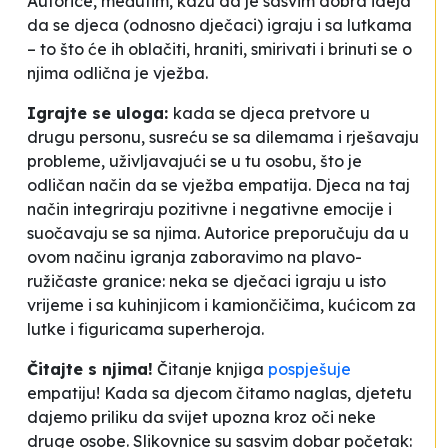
Autorice, međutim, kažu da je sasvim dobra ideja
da se djeca (odnosno dječaci) igraju i sa lutkama
– to što će ih oblačiti, hraniti, smirivati i brinuti se o
njima odlična je vježba.
Igrajte se uloga:
kada se djeca pretvore u
drugu personu, susreću se sa dilemama i rješavaju
probleme, uživljavajući se u tu osobu, što je
odličan način da se vježba empatija. Djeca na taj
način integriraju pozitivne i negativne emocije i
suočavaju se sa njima. Autorice preporučuju da u
ovom načinu igranja zaboravimo na
plavo-
ružičaste
granice: neka se dječaci igraju u isto
vrijeme i sa kuhinjicom i kamiončičima, kućicom za
lutke i figuricama superheroja.
Čitajte s njima!
Čitanje knjiga
pospješuje
empatiju! Kada sa djecom čitamo naglas, djetetu
dajemo priliku da svijet upozna kroz oči neke
druge osobe. Slikovnice su sasvim dobar početak: