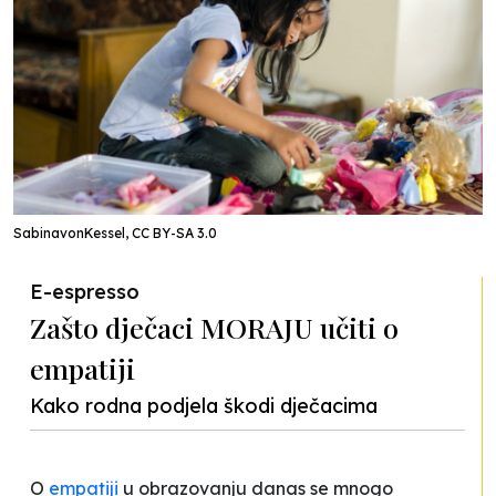
SabinavonKessel, CC BY-SA 3.0
E-espresso
Zašto dječaci MORAJU učiti o
empatiji
Kako rodna podjela škodi dječacima
O
empatiji
u obrazovanju danas se mnogo