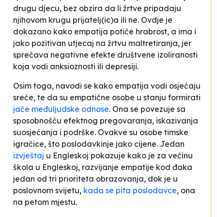
drugu djecu, bez obzira da li žrtve pripadaju
njihovom krugu prijatelj(ic)a ili ne. Ovdje je
dokazano kako empatija potiče hrabrost, a ima i
jako pozitivan utjecaj na žrtvu maltretiranja, jer
sprečava negativne efekte društvene izoliranosti
koja vodi anksioznosti ili depresiji.
Osim toga, navodi se kako empatija vodi osjećaju
sreće, te da su empatične osobe u stanju formirati
jače međuljudske odnose
. Ona se povezuje sa
sposobnošću efektnog pregovaranja, iskazivanja
suosjećanja i podrške. Ovakve su osobe timske
igračice, što poslodavkinje jako cijene. Jedan
izvještaj
u Engleskoj pokazuje kako je za većinu
škola u Engleskoj, razvijanje empatije kod đaka
jedan od tri prioriteta obrazovanja, dok je u
poslovnom svijetu,
kada se pita poslodavce
, ona
na petom mjestu.