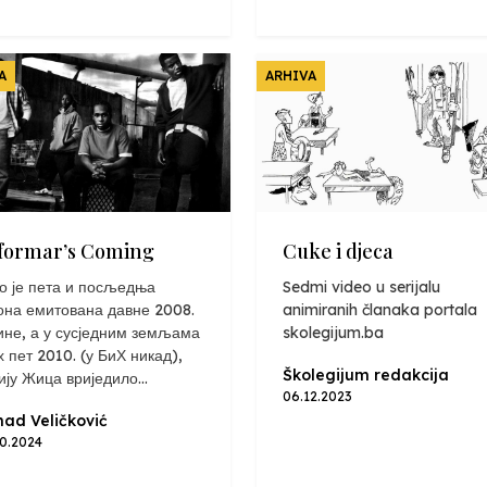
A
ARHIVA
formar’s Coming
Cuke i djeca
о је пета и посљедња
Sedmi video u serijalu
она емитована давне 2008.
animiranih članaka portala
ине, а у сусједним земљама
skolegijum.ba
х пет 2010. (у БиХ никад),
Školegijum redakcija
ију Жица вриједило...
06.12.2023
ad Veličković
10.2024