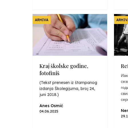
ARHIVA
ARHIV
Kraj školske godine,
Re
fotofiniš
Иак
сез
(Tekst prenesen iz štampanog
год
izdanja Školegijuma, broj 24,
сви
juni 2018.)
сер
Anes Osmić
Nen
04.06.2025
29.