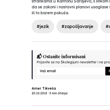
strankama u Kantonu Sarajevo, s linkom 
da se zakoni i nastavni planovi usaglase 
ili to barem pokuša.
#jezik
#zapošljavanje
#d
📬 Ostanite informisani
Prijavite se na Školegijum newsletter i ne prop
P
Amer Tikveša
20.10.2015 · 3 min čitanja