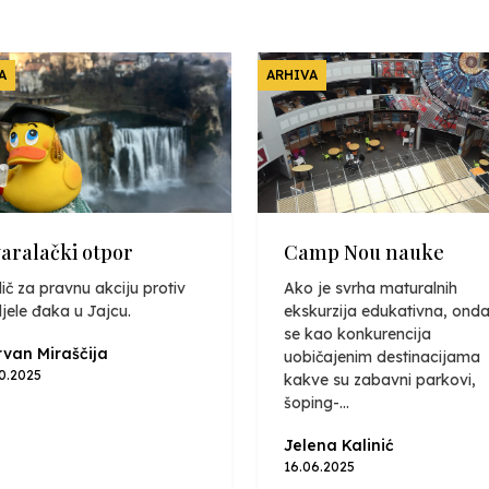
A
ARHIVA
varalački otpor
Camp Nou nauke
ič za pravnu akciju protiv
Ako je svrha maturalnih
jele đaka u Jajcu.
ekskurzija edukativna, onda
se kao konkurencija
van Miraščija
uobičajenim destinacijama
10.2025
kakve su zabavni parkovi,
šoping-...
Jelena Kalinić
16.06.2025