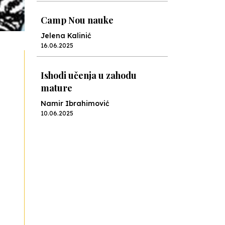
Camp Nou nauke
Jelena Kalinić
16.06.2025
Ishodi učenja u zahodu
mature
Namir Ibrahimović
10.06.2025
Kraj školske godine, fotofiniš
Anes Osmić
04.06.2025
Reformar’s Coming
Nenad Veličković
29.10.2024