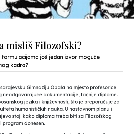
a misliš Filozofski?
im formulacijama još jedan izvor moguće
vnog kadra?
 sarajevsku Gimnaziju Obala na mjesto profesorice
bog neodgovarajuće dokumentacije, tačnije diplome.
osanskog jezika i književnosti, što je preporučuje za
akulteta humanističkih nauka. U nastavnom planu i
vo stoji kako diploma treba biti sa Filozofskog
n i program donesen.