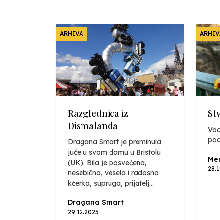
ARHIVA
ARHIV
Razglednica iz
St
Dismalanda
Vod
pod
Dragana Smart je preminula
juče u svom domu u Bristolu
Mer
(UK). Bila je posvećena,
28.
nesebična, vesela i radosna
kćerka, supruga, prijatelj...
Dragana Smart
29.12.2025