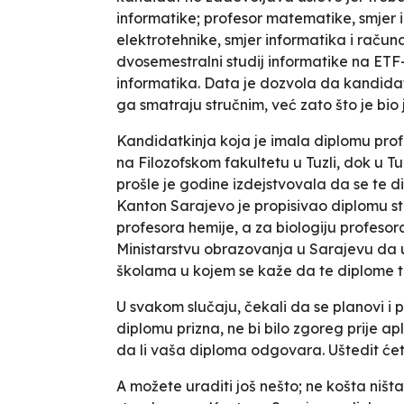
informatike; profesor matematike, smjer 
elektrotehnike, smjer informatika i računa
dvosemestralni studij informatike na ETF
informatika. Data je dozvola da kandidat 
ga smatraju stručnim, već zato što je bio je
Kandidatkinja koja je imala diplomu profe
na Filozofskom fakultetu u Tuzli, dok u Tu
prošle je godine izdejstvovala da se te 
Kanton Sarajevo je propisivao diplomu ste
profesora hemije, a za biologiju profesora
Ministarstvu obrazovanja u Sarajevu da uv
školama u kojem se kaže da te diplome t
U svakom slučaju, čekali da se planovi i p
diplomu prizna, ne bi bilo zgoreg prije apl
da li vaša diploma odgovara. Uštedit ćet
A možete uraditi još nešto; ne košta ništ