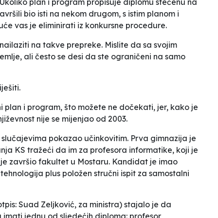
 Ukoliko plan i program propisuje diplomu stečenu na
vršili bio isti na nekom drugom, s istim planom i
e vas je eliminirati iz konkursne procedure.
ailaziti na takve prepreke. Mislite da sa svojim
 zemlje, ali često se desi da ste ograničeni na samo
ešiti.
i plan i program, što možete ne dočekati, jer, kako je
jiževnost nije se mijenjao od 2003.
im slučajevima pokazao učinkovitim. Prva gimnazija je
nja KS tražeći da im za profesora informatike, koji je
 je završio fakultet u Mostaru. Kandidat je imao
 tehnologija
plus položen stručni ispit za samostalni
is: Suad Zeljković, za ministra) stajalo je da
 imati jednu od sljedećih diploma: profesor