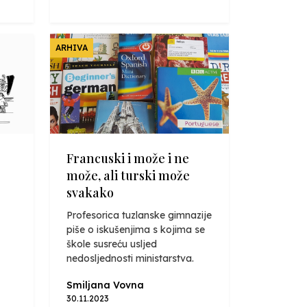
ARHIVA
Francuski i može i ne
može, ali turski može
svakako
Profesorica tuzlanske gimnazije
piše o iskušenjima s kojima se
škole susreću usljed
nedosljednosti ministarstva.
Smiljana Vovna
30.11.2023