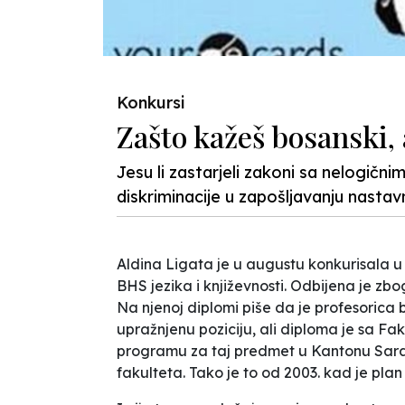
Konkursi
Zašto kažeš bosanski, 
Jesu li zastarjeli zakoni sa nelogičn
diskriminacije u zapošljavanju nasta
Aldina Ligata je u augustu konkurisala u
BHS jezika i književnosti. Odbijena je z
Na njenoj diplomi piše da je profesorica b
upražnjenu poziciju, ali diploma je sa F
programu za taj predmet u Kantonu Saraje
fakulteta. Tako je to od 2003. kad je pla