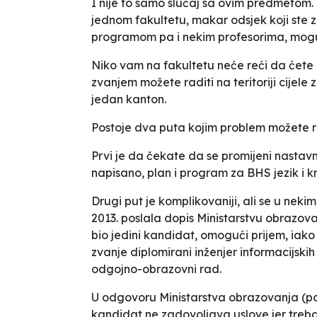
I nije to samo slučaj sa ovim predmetom.
jednom fakultetu, makar odsjek koji ste za
programom pa i nekim profesorima, moguć
Niko vam na fakultetu neće reći da ćete n
zvanjem možete raditi na teritoriji cijele
jedan kanton.
Postoje dva puta kojim problem možete rij
Prvi je da čekate da se promijeni nastavn
napisano, plan i program za BHS jezik i kn
Drugi put je komplikovaniji, ali se u nek
2013. poslala dopis Ministarstvu obrazova
bio jedini kandidat, omogući prijem, iako
zvanje
diplomirani inženjer informacijskih
odgojno-obrazovni rad.
U odgovoru Ministarstva obrazovanja (potp
kandidat ne zadovoljava uslove jer treba