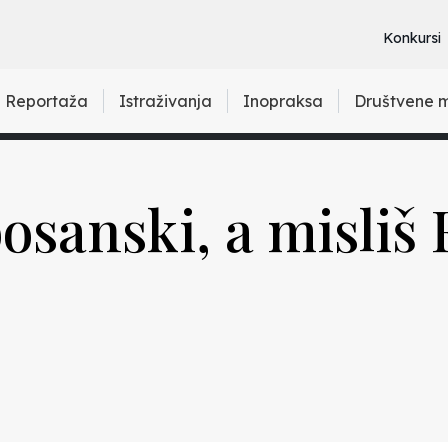
Konkursi
Reportaža
Istraživanja
Inopraksa
Društvene 
osanski, a misliš 