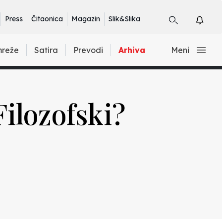
Press
Čitaonica
Magazin
Slik&Slika
mreže
Satira
Prevodi
Arhiva
Meni
Filozofski?