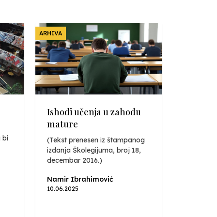
ARHIVA
Ishodi učenja u zahodu
mature
 bi
(Tekst prenesen iz štampanog
izdanja Školegijuma, broj 18,
decembar 2016.)
Namir Ibrahimović
10.06.2025