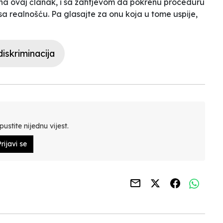
na ovaj članak, i sa zahtjevom da pokrenu proceduru
sa realnošću. Pa glasajte za onu koja u tome uspije,
iskriminacija
ustite nijednu vijest.
rijavi se