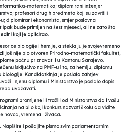
informatika-matematika; diplomirani inženjer
rstvo; profesori drugih predmeta koji su završili
-u; diplomirani ekonomista, smjer poslovna
ipak bude primljen na šest mjeseci, ali ne zato što
dini koji je aplicirao.
sorice biologije i hemije, a stekla ju je svojevremeno
zli još nije bio otvoren Prirodno-matematički fakultet,
diplome počnu priznavati i u Kantonu Sarajevo.
čenu isključivo na PMF-u i to, za hemiju, diplomu
 biologije. Kandidatkinja je poslala zahtjev
aži i njenu diplomu i Ministarstvo je poslalo dopis
reba uvažavati.
rogrami promijene ili tražili od Ministarstva da i vašu
iciranja na bilo koji konkurs nazvati školu da vidite
e novca, vremena i živaca.
a. Napišite i pošaljite pismo svim parlamentarnim