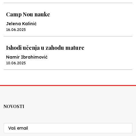
Camp Nou nauke
Jelena Kalinić
16.06.2025
Ishodi učenja u zahodu mature
Namir Ibrahimović
10.06.2025
Kraj školske godine, fotofiniš
Anes Osmić
04.06.2025
NOVOSTI
Reformar’s Coming
Nenad Veličković
29.10.2024