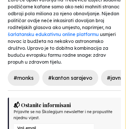
podžičarne kafane samo ako neki mahniti stranac
odbroji pola miliona za njeno obnavljanje. Nijedan
političar ovdje neće inkasirati dovoljan broj
roditeljskih glasova ako umjesto, naprimjer, na
šarlatansku edukativnu online platformu
usmjeri
novac iz budžeta na nekakvo astronomsko
društvo. Upravo je to dobitna kombinacija za
buduću evropsku farmu radne snage: zdrav
propuh u zdravom tijelu.
#monks
#kanton sarajevo
#javne 
📬 Ostanite informisani
Prijavite se na Školegijum newsletter i ne propustite
nijednu vijest.