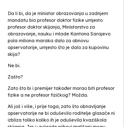
Da li bi, da je ministar obrazovanja u zadnjem
mandatu bio profesor doktor fizike umjesto
profesor doktor skijanja, Ministarstvo za
obrazovanje, nauku i mlade Kantona Sarajevo
pola miliona maraka dalo za obnovu
opservatorije, umjesto što je dalo za kupovinu
skija?
Ne bi.
Zašto?
Zato što bi i premijer također morao biti profesor
fizike a ne profesor fizičkog? Možda.
Ali još i više, i prije toga, zato što obnavljanje
opservatorije ne bi oduševilo roditelje glasače ni
izbliza toliko koliko ih je oduševila kvaziškola
skijanja. Jer u zvijezde njihovi mališani mogu