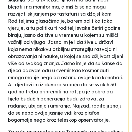
blejati i na monitorima, a mišići se ne mogu
razvijati skijanjem po tastaturi i sa džojstikom.
Roditeljima glasačima je, barem politika tako
vjeruje, a tu politiku ti roditelji svake četiri godine
biraju, jasno da žive u vremenu u kojem su mišići
važniji od vijuga. Jasno im je i da žive u državi
koja nema nikakvu ozbiljnu strategiju razvoja ni
obrazovanja ni nauke, u kojoj se snalažljivost cijeni
više od svakog znanja. Jasno im je da su šanse da
djeca odavde odu u svemir kao kosmonauti
mnogo manje nego da ostanu ovdje kao konobari.
A i djedovi im iz duvara šapuću da se svakih 50
godina treba pripremiti na rat, pa je dobro da
tijela budućih generacija budu zdrava, za
rađanje, ubijanje i umiranje. Najzad, roditelji znaju
da se nebo ovdje jasnije vidi kroz plafon
bogomolje nego kroz teleskop opservatorije.
Zato će opservatorija na Trebeviću izbjeći sudbinu