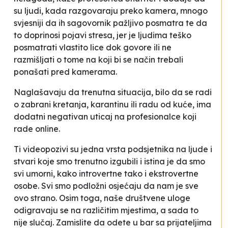
su ljudi, kada razgovaraju preko kamera, mnogo
svjesniji da ih sagovornik pažljivo posmatra te da
to doprinosi pojavi stresa, jer je ljudima teško
posmatrati vlastito lice dok govore ili ne
razmišljati o tome na koji bi se način trebali
ponašati pred kamerama.
Naglašavaju da trenutna situacija, bilo da se radi
o zabrani kretanja, karantinu ili radu od kuće, ima
dodatni negativan uticaj na profesionalce koji
rade online.
Ti videopozivi su jedna vrsta podsjetnika na ljude i
stvari koje smo trenutno izgubili i istina je da smo
svi umorni, kako introvertne tako i ekstrovertne
osobe. Svi smo podložni osjećaju da nam je sve
ovo strano. Osim toga, naše društvene uloge
odigravaju se na različitim mjestima, a sada to
nije slučaj. Zamislite da odete u bar sa prijateljima