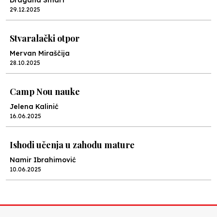
Dragana Smart
29.12.2025
Stvaralački otpor
Mervan Miraščija
28.10.2025
Camp Nou nauke
Jelena Kalinić
16.06.2025
Ishodi učenja u zahodu mature
Namir Ibrahimović
10.06.2025
Kraj školske godine, fotofiniš
Anes Osmić