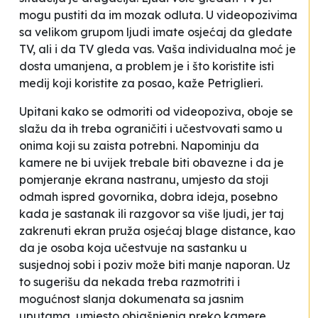
mogu pustiti da im mozak
odluta
. U videopozivima
sa velikom grupom ljudi imate osjećaj da gledate
TV, ali i da TV gleda vas. Vaša individualna moć je
dosta umanjena, a problem je i što koristite isti
medij koji koristite za posao
, kaže Petriglieri.
Upitani kako se odmoriti od videopoziva, oboje se
slažu da ih treba ograničiti i učestvovati samo u
onima koji su zaista potrebni. Napominju da
kamere ne bi uvijek trebale biti obavezne i da je
pomjeranje ekrana nastranu, umjesto da stoji
odmah ispred govornika, dobra ideja, posebno
kada je sastanak ili razgovor sa više ljudi, jer taj
zakrenuti ekran pruža osjećaj blage distance, kao
da je osoba koja učestvuje na sastanku
u
susjednoj sobi
i poziv može biti manje naporan. Uz
to sugerišu da nekada treba razmotriti i
mogućnost slanja dokumenata sa jasnim
uputama, umjesto objašnjenja preko kamere.