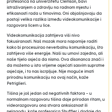
profesorica na univerzitetu Clemson, bavi
istraživanjem o zdravlju na radnom mjestu i
efikasnosti rada u timovima. Oni objašnjavaju da
postoji velika razlika između videokomunikacije i
razgovora licem u lice.
Videokomunikacija zahtijeva viši nivo
fokusiranosti
.
Naš mozak mora napornije raditi
kako bi procesuirao neverbalnu komunikaciju, što
zahtijeva više energije. Naši su umovi zajedno, ali
naše tijelo osjeća da nismo. Ova disonanca znači i
da možemo u isto vrijeme osjećati sasvim suprotne
osjećaje, i to nas iscrpljuje. Nije moguće imati
prirodnu komunikaciju na ovaj način
, kaže
Petriglieri.
Tišina je još jedan od negativnih faktora – u
normalnom razgovoru tišina daje prirodan ritam, u
videorazgovoru ona stvara anksioznost ili
nelagodu,
kaže profesorica Shuffler i dodaje da