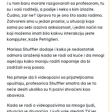
i u tom baru morate razgovarati sa profesorom, tu
su i vaši roditelji, a poslije i neko s kim izlazite.
Čudno, zar ne? Upravo to je ono što sada radimo.
Zatvoreni smo u jedan prostor, u situaciji koja
sama po sebi izaziva anksioznost, i jedini način na
koji možemo imati bilo kakvu interakciju jeste
kompjuter
, kaže Petriglieri.
Marissa Shuffler dodaje i kako je nedostatak
odmora izraženiji kada se radi od kuće i da mnogi
osjećaju kako moraju raditi napornije da bi
zadržali svoj posao.
Na pitanje da li videopozivi sa prijateljicama
opuštaju, profesorica Shuffler smatra da se to
neće desiti ukoliko su ti pozivi shvaćeni kao
obaveza.
Kada se radi o videopozivima sa mnogo ljudi,
situacija je drugačija. Ljudi vole gledati TV jer