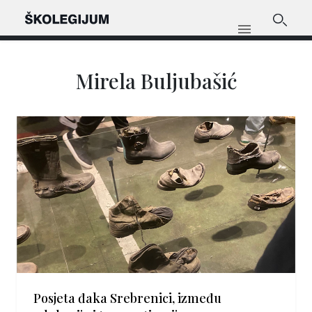
Mirela Buljubašić
Posjeta đaka Srebrenici, između