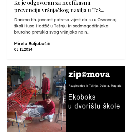
Ko je odgovoran za neefikasnu
prevenciju vršnjačkog nasilja u Teš...
Danima bh. javnost potresa vijest da su u Osnovnoj
školi Huso Hodžić u Tešnju tri sedmogodišnjaka
brutalno pretukla svog vršnjaka na n...
Mirela Buljubašić
05.11.2024