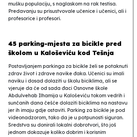
mušku populaciju, s naglaskom na rak testisa.
Predavanju su prisustvovale učenice i učenici, ali i
profesorice i profesori.
45 parking-mjesta za bicikle pred
školom u Kaloševiću kod Tešnja
Postavljanjem parkinga za bicikle želi se potaknuti
zdrav život i zdrave navike đaka. Učenici su imali
naviku i dosad dolaziti u školu biciklima,
ali se
vjeruje da će od sada đaci Osnovne škole
Abdulvehab Ilhamija
u Kaloševiću tokom vedrih i
sunčanih dana češće dolaziti biciklima na nastavu
jer ih imaju gdje ostaviti. Parking za bicikle je pod
videonadzorom, tako da je u potpunosti siguran.
Sredstva su donirali lokalni dobrotvori, što još
jednom dokazuje koliko dobrim i korisnim