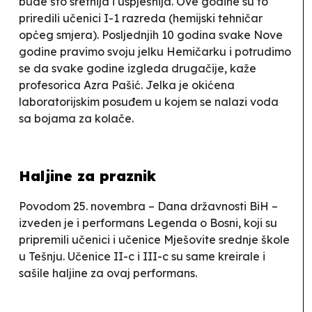
bude što sretnija i uspješnija. Ove godine su to
priredili učenici I-1 razreda (hemijski tehničar
općeg smjera).
Posljednjih 10 godina svake Nove
godine pravimo svoju jelku
Hemičarku
i potrudimo
se da svake godine izgleda drugačije
, kaže
profesorica Azra Pašić. Jelka je okićena
laboratorijskim posuđem u kojem se nalazi voda
sa bojama za kolače.
Haljine za praznik
Povodom 25. novembra – Dana državnosti BiH –
izveden je i performans
Legenda o Bosni
, koji su
pripremili učenici i učenice Mješovite srednje škole
u Tešnju. Učenice II-c i III-c su same kreirale i
sašile haljine za ovaj performans.