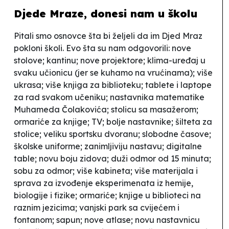
Djede Mraze, donesi nam u školu
Pitali smo osnovce šta bi željeli da im Djed Mraz
pokloni školi. Evo šta su nam odgovorili: nove
stolove; kantinu; nove projektore; klima-uređaj u
svaku učionicu (jer se kuhamo na vrućinama); više
ukrasa; više knjiga za biblioteku; tablete i laptope
za rad svakom učeniku; nastavnika matematike
Muhameda Čolakovića; stolicu sa masažerom;
ormariće za knjige; TV; bolje nastavnike; šilteta za
stolice; veliku sportsku dvoranu; slobodne časove;
školske uniforme; zanimljiviju nastavu; digitalne
table; novu boju zidova; duži odmor od 15 minuta;
sobu za odmor; više kabineta; više materijala i
sprava za izvođenje eksperimenata iz hemije,
biologije i fizike; ormariće; knjige u biblioteci na
raznim jezicima; vanjski park sa cvijećem i
fontanom; sapun; nove atlase; novu nastavnicu