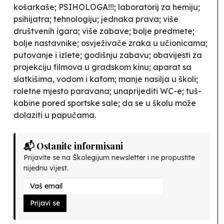
košarkaše; PSIHOLOGA!!!; laboratorij za hemiju;
psihijatra; tehnologiju; jednaka prava; više
društvenih igara; više zabave; bolje predmete;
bolje nastavnike; osvježivače zraka u učionicama;
putovanje i izlete; godišnju zabavu; obavijesti za
projekciju filmova u gradskom kinu; aparat sa
slatkišima, vodom i kafom; manje nasilja u školi;
roletne mjesto paravana; unaprijediti WC-e; tuš-
kabine pored sportske sale; da se u školu može
dolaziti u papučama.
📬 Ostanite informisani
Prijavite se na Školegijum newsletter i ne propustite
nijednu vijest.
Prijavi se