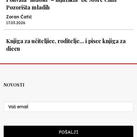
Pozorišta mladih
Zoran Ćatić
17.03.2026
Knjiga za učiteljice, roditelje... i pisce knjiga za
djecu
Nenad Veličković
08.03.2026
U Sarajevu, o obrazovanju u budućnosti / o
NOVOSTI
obrazovanju i budućnosti
Školegijum redakcija
27.11.2025
U Jajcu, o zajedničkoj jezgri
POŠALJI
Školegijum redakcija