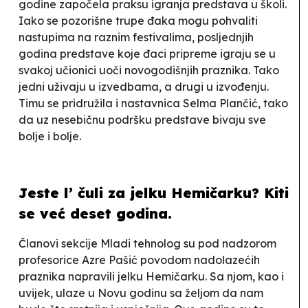
godine započela praksu igranja predstava u školi.
Iako se pozorišne trupe đaka mogu pohvaliti
nastupima na raznim festivalima, posljednjih
godina predstave koje đaci pripreme igraju se u
svakoj učionici uoči novogodišnjih praznika. Tako
jedni uživaju u izvedbama, a drugi u izvođenju.
Timu se pridružila i nastavnica Selma Plančić, tako
da uz nesebičnu podršku predstave bivaju sve
bolje i bolje.
Jeste l’ čuli za jelku
Hemičarku
? Kiti
se već deset godina.
Članovi sekcije
Mladi tehnolog
su pod nadzorom
profesorice Azre Pašić povodom nadolazećih
praznika napravili jelku
Hemičarku
. Sa njom, kao i
uvijek, ulaze u Novu godinu sa željom da nam