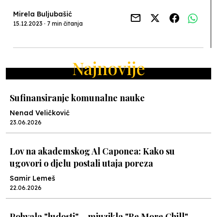
Mirela Buljubašić
15.12.2023 · 7 min čitanja
Najnovije
Sufinansiranje komunalne nauke
Nenad Veličković
23.06.2026
Lov na akademskog Al Caponea: Kako su
ugovori o djelu postali utaja poreza
Samir Lemeš
22.06.2026
Pohvala "ludosti" – mjuzikla "Be More Chill"