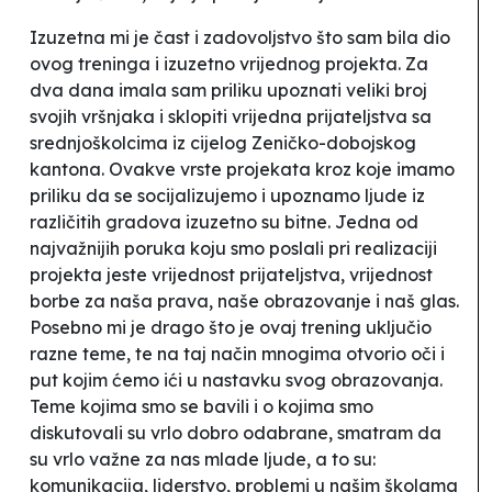
Izuzetna mi je čast i zadovoljstvo što sam bila dio
ovog treninga i izuzetno vrijednog projekta. Za
dva dana imala sam priliku upoznati veliki broj
svojih vršnjaka i sklopiti vrijedna prijateljstva sa
srednjoškolcima iz cijelog Zeničko-dobojskog
kantona. Ovakve vrste projekata kroz koje imamo
priliku da se socijalizujemo i upoznamo ljude iz
različitih gradova izuzetno su bitne. Jedna od
najvažnijih poruka koju smo poslali pri realizaciji
projekta jeste vrijednost prijateljstva, vrijednost
borbe za naša prava, naše obrazovanje i naš glas.
Posebno mi je drago što je ovaj trening uključio
razne teme, te na taj način mnogima otvorio oči i
put kojim ćemo ići u nastavku svog obrazovanja.
Teme kojima smo se bavili i o kojima smo
diskutovali su vrlo dobro odabrane, smatram da
su vrlo važne za nas mlade ljude, a to su:
komunikacija, liderstvo, problemi u našim školama