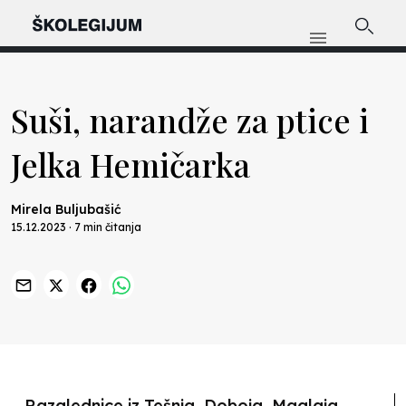
Suši, narandže za ptice i
Jelka Hemičarka
Mirela Buljubašić
15.12.2023 · 7 min čitanja
Previous
Nex
Razglednice iz Tešnja, Doboja, Maglaja