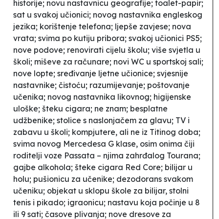
historije; novu nastavnicu geografije; toalet-papir;
sat u svakoj učionici; novog nastavnika engleskog
jezika; korištenje telefona; ljepše zavjese; nova
vrata; svima po kutiju pribora; svakoj učionici PS5;
nove podove; renovirati cijelu školu; više svjetla u
školi; miševe za računare; novi WC u sportskoj sali;
nove lopte; sređivanje ljetne učionice; svjesnije
nastavnike; čistoću; razumijevanje; poštovanje
učenika; novog nastavnika likovnog; higijenske
uloške; šteku cigara; ne znam; besplatne
udžbenike; stolice s naslonjačem za glavu; TV i
zabavu u školi; kompjutere, ali ne iz Titinog doba;
svima novog Mercedesa G klase, osim onima čiji
roditelji voze Passata – njima zahrđalog Tourana;
gajbe alkohola; šteke cigara Red Core; bilijar u
holu; pušionicu za učenike; dezodorans svakom
učeniku; objekat u sklopu škole za bilijar, stolni
tenis i pikado; igraonicu; nastavu koja počinje u 8
ili 9 sati; časove plivanja; nove dresove za