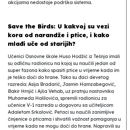
akcijama nedostaje podrška sistema.
Save the Birds: U kakvoj su vezi
kora od narandže i ptice, i kako
mlađi uče od starijih?
Učenici Osnovne škole
Huso Hodžić
iz Tešnja imali
su odličnu radionicu na kojoj su naučili jedan od
super fazona kako spasiti ptice u vrijeme kada im
je teško doći do hrane. Tako su đaci devetog
razreda: Asija Bradarić, Jasmin Hamzabegović,
Bakir Hrnjić i Ajša Vehab, uz pratnju nastavnika
Muhameda Halilovića, spremili radionicu za
učenice V-1 razreda u dogovoru sa učiteljicom
Adaletom Srkalović. Petaci su naučili zanimljive
činjenice o pticama i shvatili važnost pomaganja u
vrijeme kada ne mogu doći do hrane. Napravili su