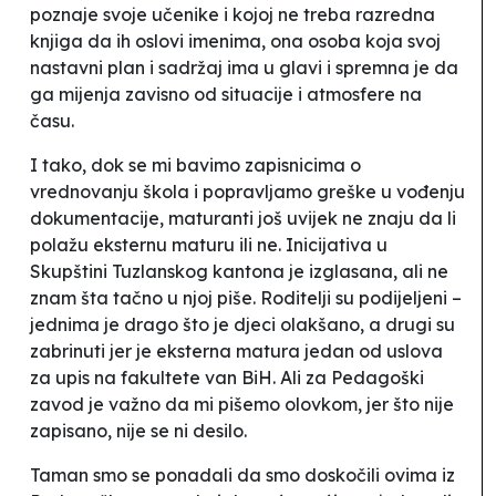
poznaje svoje učenike i kojoj ne treba razredna
knjiga da ih oslovi imenima, ona osoba koja svoj
nastavni plan i sadržaj ima u glavi i spremna je da
ga mijenja zavisno od situacije i atmosfere na
času.
I tako, dok se mi bavimo zapisnicima o
vrednovanju škola i popravljamo greške u vođenju
dokumentacije, maturanti još uvijek ne znaju da li
polažu eksternu maturu ili ne. Inicijativa u
Skupštini Tuzlanskog kantona je izglasana, ali ne
znam šta tačno u njoj piše. Roditelji su podijeljeni –
jednima je drago što je djeci olakšano, a drugi su
zabrinuti jer je eksterna matura jedan od uslova
za upis na fakultete van BiH. Ali za Pedagoški
zavod je važno da mi pišemo olovkom, jer
što nije
zapisano, nije se ni desilo
.
Taman smo se ponadali da smo
doskočili
ovima iz