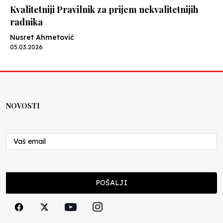
Kvalitetniji Pravilnik za prijem nekvalitetnijih
radnika
Nusret Ahmetović
05.03.2026
Cvijeće sigurnosti
Nenad Veličković
05.03.2026
NOVOSTI
Jazavci
Nenad Veličković
24.02.2026
POŠALJI
Školovanje za bolovanje, višenamjensko
Nusret Ahmetović
19.02.2026