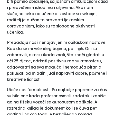
biti pomno objašnjen, sa jasnom artikulacijom časa
i predviđenim ishodima i ciljevima. Ako nam
slučajno neko od učenika izostane sa sekcije,
roditelj je dužan to pravdati ljekarskim
opravdanjem, iako su to slobodne aktivnosti
učenika.
Prepadaju nas i nenajavljenim obilaskom nastave.
Kao da se mi više ičeg bojimo, pa i njih. Oni su
zaboravili, ako su ikada znali, šta znači gledati u
oči 25 djece, održati pozitivnu radnu atmosferu,
odgovarati na sva moguća i nemoguća pitanja i
pokušati od mladih ljudi napraviti dobre, poštene i
kreativne ličnosti.
Ubiće nas formalnosti! Pa najbolje pripreme za čas
su bile one kada profesor osmisli zadatak i zapiše
ga na fišeku vozeći se autobusom do škole. A
razredna knjiga je dokument koji se čuva pet
godina i nakon toga je bezvrijedan komad