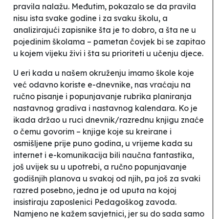
pravila nalažu. Međutim, pokazalo se da pravila
nisu ista svake godine i za svaku školu, a
analizirajući zapisnike šta je to dobro, a šta ne u
pojedinim školama – pametan čovjek bi se zapitao
u kojem vijeku živi i šta su prioriteti u učenju djece.
U eri kada u našem okruženju imamo škole koje
već odavno koriste e-dnevnike, nas vraćaju na
ručno pisanje i popunjavanje rubrika planiranja
nastavnog gradiva i nastavnog kalendara. Ko je
ikada držao u ruci dnevnik/razrednu knjigu znaće
o čemu govorim – knjige koje su kreirane i
osmišljene prije puno godina, u vrijeme kada su
internet i e-komunikacija bili naučna fantastika,
još uvijek su u upotrebi, a ručno popunjavanje
godišnjih planova u svakoj od njih, pa još za svaki
razred posebno, jedna je od uputa na kojoj
insistiraju zaposlenici Pedagoškog zavoda.
Namjeno ne kažem savjetnici, jer su do sada samo