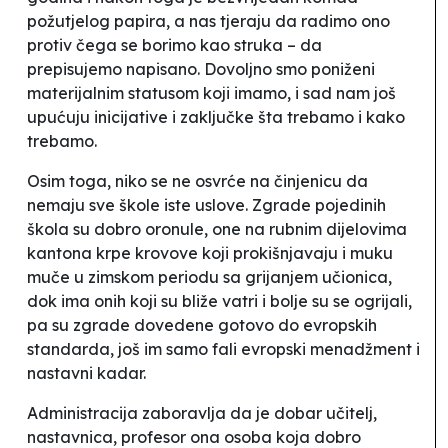
požutjelog papira, a nas tjeraju da radimo ono
protiv čega se borimo kao struka – da
prepisujemo napisano. Dovoljno smo poniženi
materijalnim statusom koji imamo, i sad nam još
upućuju inicijative i zaključke šta trebamo i kako
trebamo.
Osim toga, niko se ne osvrće na činjenicu da
nemaju sve škole iste uslove. Zgrade pojedinih
škola su dobro oronule, one na rubnim dijelovima
kantona krpe krovove koji prokišnjavaju i muku
muče u zimskom periodu sa grijanjem učionica,
dok ima onih koji su
bliže vatri i bolje su se ogrijali
,
pa su zgrade dovedene gotovo do evropskih
standarda, još im samo fali evropski menadžment i
nastavni kadar.
Administracija zaboravlja da je dobar učitelj,
nastavnica, profesor ona osoba koja dobro