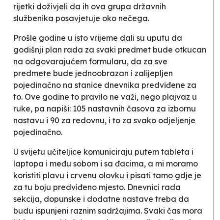
rijetki doživjeli da ih ova grupa državnih
službenika posavjetuje oko nečega.
Prošle godine u isto vrijeme dali su uputu da
godišnji plan rada za svaki predmet bude otkucan
na odgovarajućem formularu, da za sve
predmete bude jednoobrazan i zalijepljen
pojedinačno na stanice dnevnika predviđene za
to. Ove godine to pravilo ne važi, nego
plajvaz u
ruke,
pa napiši: 105 nastavnih časova za izbornu
nastavu i 90 za redovnu, i to za svako odjeljenje
pojedinačno.
U svijetu učiteljice komuniciraju putem tableta i
laptopa i među sobom i sa đacima, a mi moramo
koristiti plavu i crvenu olovku i pisati tamo gdje je
za tu boju predviđeno mjesto. Dnevnici rada
sekcija, dopunske i dodatne nastave treba da
budu ispunjeni raznim sadržajima. Svaki čas mora