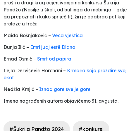
prošli u drugi krug ocjenjivanja na konkursu Šukrija
Pandžo (Nasilje u školi, od bullinga do mobinga – gdje
ga prepoznati i kako spriječiti), žiri je odabrao pet koji
prolaze u treći:
Maida Bošnjaković –
Veca vještica
Dunja Ilić –
Emri juaj ëstë Diana
Ernad Osmić –
Smrt od papira
Lejla Dervišević Horchani –
Krmača koja proždire svoj
okot
Nedžla Krnjić –
Iznad gore sve je gore
Imena nagrađenih autora objavićemo 31. avgusta.
#Šukrija Pandžo 2024
#konkursi