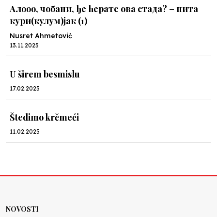
Алооо, чобани, ђе ћерате ова стада? – пита
кури(кулум)јак (1)
Nusret Ahmetović
13.11.2025
U širem besmislu
17.02.2025
Štedimo krčmeći
11.02.2025
U hiljadu riječi
26.12.2024
U hiljadu riječi
NOVOSTI