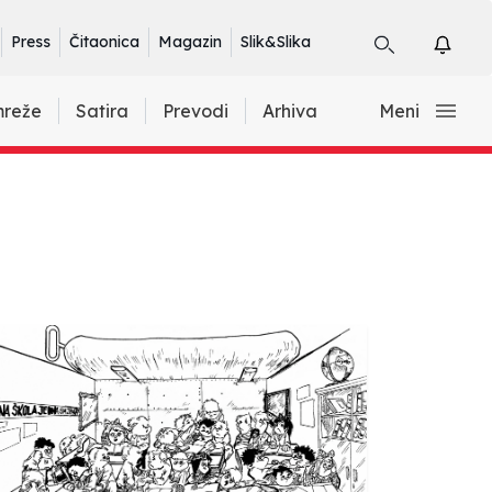
Press
Čitaonica
Magazin
Slik&Slika
mreže
Satira
Prevodi
Arhiva
Meni