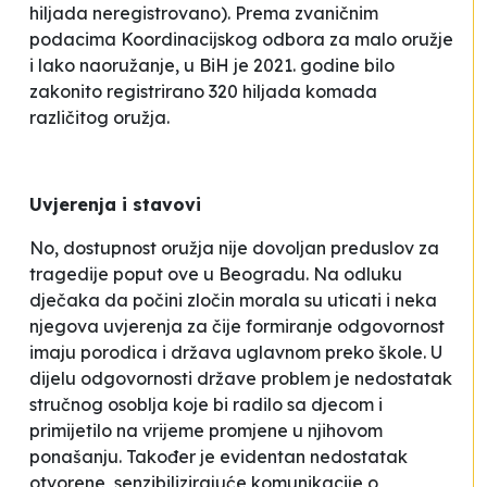
hiljada neregistrovano). Prema zvaničnim
podacima Koordinacijskog odbora za malo oružje
i lako naoružanje, u BiH je 2021. godine bilo
zakonito registrirano 320 hiljada komada
različitog oružja.
Uvjerenja i stavovi
No, dostupnost oružja nije dovoljan preduslov za
tragedije poput ove u Beogradu. Na odluku
dječaka da počini zločin morala su uticati i neka
njegova uvjerenja za čije formiranje odgovornost
imaju porodica i država uglavnom preko škole. U
dijelu odgovornosti države problem je nedostatak
stručnog osoblja koje bi radilo sa djecom i
primijetilo na vrijeme promjene u njihovom
ponašanju. Također je evidentan nedostatak
otvorene, senzibilizirajuće komunikacije o