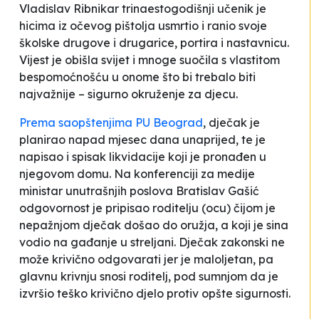
Vladislav Ribnikar trinaestogodišnji učenik je
hicima iz očevog pištolja usmrtio i ranio svoje
školske drugove i drugarice, portira i nastavnicu.
Vijest je obišla svijet i mnoge suočila s vlastitom
bespomoćnošću u onome što bi trebalo biti
najvažnije – sigurno okruženje za djecu.
Prema saopštenjima PU Beograd
, dječak je
planirao napad mjesec dana unaprijed, te je
napisao i spisak likvidacije koji je pronađen u
njegovom domu. Na konferenciji za medije
ministar unutrašnjih poslova Bratislav Gašić
odgovornost je pripisao roditelju (ocu) čijom je
nepažnjom dječak došao do oružja, a koji je sina
vodio na gađanje u streljani. Dječak zakonski ne
može krivično odgovarati jer je maloljetan, pa
glavnu krivnju snosi roditelj, pod sumnjom da je
izvršio teško krivično djelo protiv opšte sigurnosti.