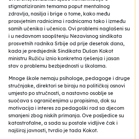
stigmatiziranim temama poput mentalnog
zdravlja, nasilja i brige o tome, kako među
prosvjetnim radnicima i radnicama tako i između
samih učenika i učenica. Ovi problemi naglašeni su
i u nedavnom saopštenju Nezavisnog sindikata
prosvetnih radnika Srbije od prije desetak dana,
kada je predsjednik Sindikata Dušan Kokot
ministru Ružiću iznio konkretna rješenja i jasan
stav o problemu bezbjednosti u školama.
Mnoge škole nemaju psihologe, pedagoge i druge
stručnjake, direktori se biraju na političkoj osnovi
umjesto po stručnosti, a nastavno osoblje se
suočava s ograničenjima u propisima, dok su
motivacija i interes za pedagoški rad sa djecom
smanjeni zbog niskih primanja. Ove posljedice su
katastrofalne, a sada su postale vidljive čak i
najširoj javnosti, tvrdio je tada Kokot.