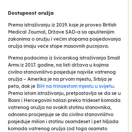
Dostupnost oružja
Prema istraživanju iz 2019. koje je proveo British
Medical Journal, Države SAD-a sa opuštenijim
zakonima o oružju i većim stopama posjedovanja
oružja imaju veće stope masovnih pucnjava.
Prema podacima iz švicarskog istraživanja Small
Arms iz 2017. godine, na listi država u kojima
civilno stanovništvo posjeduje najviše vatrenog
oružja – Amerika je na prvom mjestu, Srbija je
peta, dok je
BiH na trinaestom mjestu u svijetu
.
Prema istom istraživanju, pretpostavlja se da se u
Bosni i Hercegovini nalazi preko trideset komada
vatrenog oružja na svakih stotinu stanovnika,
odnosno procjenjuje se da civilno stanovništvo
posjeduje milion i stotinu osamdeset i pet hiljada
komada vatrenog oružja (od toga osamsto