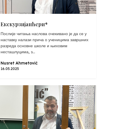
Екскурзијанћери*
Послије читања наслова очекивано је да се у
наставку налази прича о ученицима завршних
разреда основне школе и њиховим
несташлуцима, з...
Nusret Ahmetović
16.05.2025