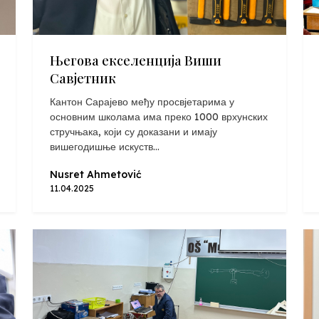
Његова екселенција Виши
Савјетник
Кантон Сарајево међу просвјетарима у
основним школама има преко 1000 врхунских
стручњака, који су доказани и имају
вишегодишње искуств...
Nusret Ahmetović
11.04.2025