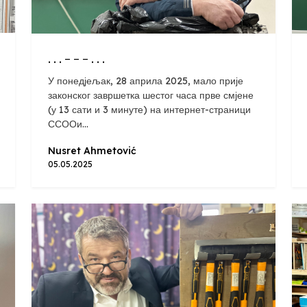
. . . - - - . . .
У понедјељак, 28 априла 2025, мало прије
законског завршетка шестог часа прве смјене
(у 13 сати и 3 минуте) на интернет-страници
ССООи...
Nusret Ahmetović
05.05.2025