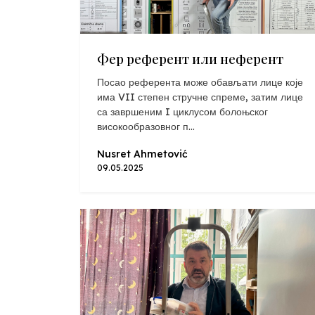
Фер референт или неферент
Посао референта може обављати лице које
има VII степен стручне спреме, затим лице
са завршеним I циклусом болоњског
високообразовног п...
Nusret Ahmetović
09.05.2025