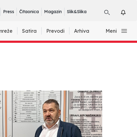
Press
Čitaonica
Magazin
Slik&Slika
mreže
Satira
Prevodi
Arhiva
Meni