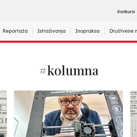
Konkursi
Reportaža
Istraživanja
Inopraksa
Društvene 
#kolumna