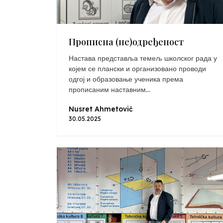
Прописна (не)одређеност
Настава представља темељ школског рада у
којем се плански и организовано проводи
одгој и образовање ученика према
прописаним наставним...
Nusret Ahmetović
30.05.2025