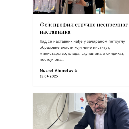
Фејк профил стручно неспремног
наставника
Кад се наставник нађе у зачараном петоуглу
образовне власти који чине институт,
министарство, влада, скупштина и синдикат,
постоји опа...
Nusret Ahmetović
18.04.2025