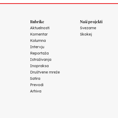
Rubrike
Naši projekti
Aktuelnosti
Svezame
Komentar
Skokej
Kolumna
Intervju
Reportaža
Istraživanja
Inopraksa
Društvene mreže
Satira
Prevodi
Arhiva