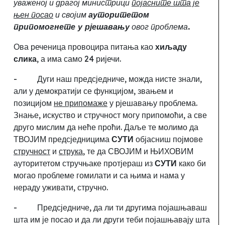
уваженој и драгој министрици
појасните шта је
њен посао
и својим
ауторитетом
припомогнете у рјешавању
овог проблема
.
Ова реченица провоцира питања као
хиљаду
слика
, а има само 24 ријечи.
-
Дуги наш предсједниче, можда нисте знали,
али у демократији се функцијом, звањем и
позицијом
не припомаже
у рјешавању проблема.
Знање, искуство и стручност могу припомоћи, а све
друго мислим да неће проћи. Даље те молимо да
ТВОЈИМ предсједницима
СУТИ
објасниш појмове
стручност
и
струка
, те да СВОЈИМ и ЊИХОВИМ
ауторитетом стручњаке протјераш из
СУТИ
како би
могао проблеме гомилати и са њима и нама у
нераду уживати, стручно.
-
Предсједниче, да ли ти другима појашњаваш
шта им је посао и да ли други теби појашњавају шта