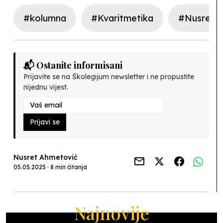
#kolumna
#Kvaritmetika
#Nusret 
📬 Ostanite informisani
Prijavite se na Školegijum newsletter i ne propustite
nijednu vijest.
Prijavi se
Nusret Ahmetović
05.05.2025 · 8 min čitanja
Najnovije