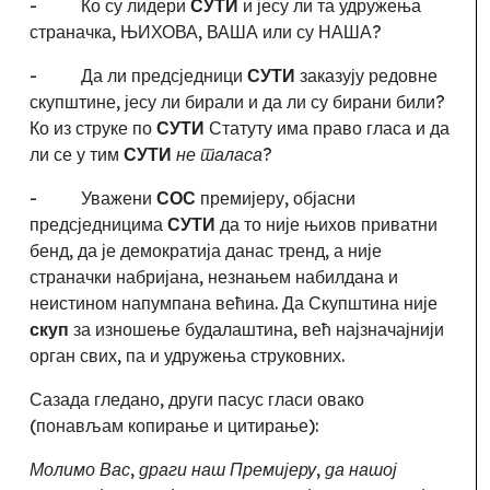
-
Ко су лидери
СУТИ
и јесу ли та удружења
страначка, ЊИХОВА, ВАША или су НАША
?
-
Да ли предсједници
СУТИ
заказују редовне
скупштине, јесу ли бирали и да ли су бирани били
?
Ко из струке по
СУТИ
Статуту има право гласа и да
ли се у тим
СУТИ
не таласа
?
-
Уважени
СОС
премијеру, објасни
предсједницима
СУТИ
да то није њихов приватни
бенд, да је демократија данас тренд, а није
страначки набријана, незнањем набилдана и
неистином напумпана већина. Да Скупштина није
скуп
за изношење будалаштина, већ најзначајнији
орган свих, па и удружења струковних.
Сазада гледано, други пасус гласи овако
(понављам копирање и цитирање):
Молимо Вас, драги наш Премијеру, да нашој