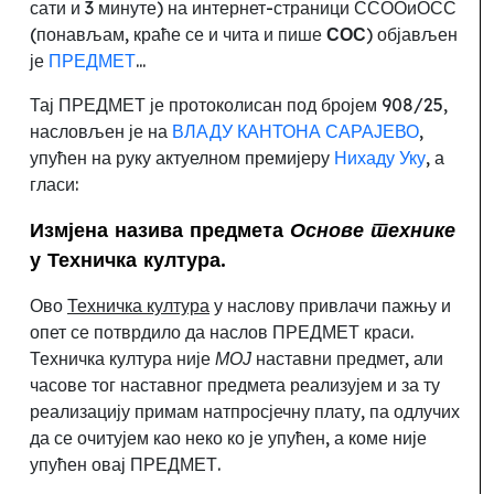
сати и 3 минуте) н
а интернет-
страници ССООиОСС
(понављам, краће се и чита и пише
СОС
) објављен
је
ПРЕДМЕТ
...
Тај ПРЕДМЕТ је протоколисан под бројем 908/25,
насловљен је на
ВЛАДУ КАНТОНА САРАЈЕВО
,
упућен на руку актуелном премијеру
Нихаду Уку
, а
гласи:
Измјена назива предмета
Основе технике
у Техничка култура.
Ово
Техничка култура
у наслову привлачи пажњу и
опет се потврдило да наслов ПРЕДМЕТ краси.
Техничка култура није
МОЈ
наставни предмет, али
часове тог наставног предмета реализујем и за ту
реализацију примам натпросјечну плату, па одлучих
да се очитујем као неко ко је упућен, а коме није
упућен овај ПРЕДМЕТ.