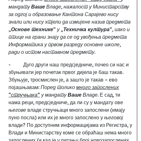
мандату
Ваше
Владе, нажалост у Министарству
за одгој и образовање Кантона Сарајево нису
знали или нису хтјели да измијене назив предмета
„
Основе технике
“ у „
Техничка култура
“, иако и
птице на грани знају да се од увођења предмета
Информатика у првом разреду основне школе,
ради о истом наставном предмету.
-
Дуго други наш предсједниче, почео си нас и
збуњивати јер почетак првог дијела је баш такав.
Збуњује, тросмислен је, а зашто је такав
–
ево
појашњавам:
Поред толико
много запослених
“стручњака“
у мандату
Ваше
Владе.
Е сад
, ти
нама реци,
предсједниче, да ли су у мандату ове
његове
владе стручњаци много запослени (имају
пуно посла) или их је много запослено у
његовој
влади
?
По доступним информацијама из Регистра
,
у
Влади и Министарству коме се обраћаш нема много
запослених (и кад је у питању број новозапослених