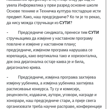
увела Информатика у први разред основне школе
Основе технике и Техничка култура постадоше исти
предмет. Како
, наш предсједниче?
Ко ти је то рекао,
да нису можда стручњаци из
СУТИ
?
-
Предсједниче
синдиката, пренеси тим
СУТИ
стручњацима да измјене у наставном програму
повлаче и измјене у наставном плану
;
предсједниче, измјеном програма нарушава се
корелација, како вертикална тако и хоризонтална,
док она дијагонална остаје каква је и била,
дијагонално крива.
-
Предсједниче, измјена програма захтијева
измјену уџбеника, а измјена уџбеника захтијева
расписивање конкурса. Ту су и комисије,
рецензенти, издавачи, аутори, уговори, награде и
хонорари
,
наш предсједниче стари, а прије свега
организовати треба научне расправе, конференције