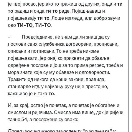
је твој посао, јер ако то тражиш од других, онда и
ти
то
радиш и онда
ти то
раде. Појашњаваш и
појашњавају
ти то
. Лоше изгледа, али добро звучи
ово
ТИ-ТО, ТИ-ТО
.
-
Предсједниче, не знам да ли знаш да су
послови свих службеника договорени, прописани,
описани и потписани. То не треба никоме
појашњавати, јер онај ко прихвати да обавља
одређене послове и још за то прима регрес, треба и
мора знати које су му обавезе и одговорности.
Тражити од некога да крши законе, правила,
стандарде итд. у најмању руку није пристојно,
кажњиво је и тако
то
.
И, за крај,
остао је почетак, а почетак је обогаћен и
смислом и ријечима. Смисла има више, док је ријечи
тачно 54, а посложене су овако:
Поред толико
много запослених “стручњака“
у