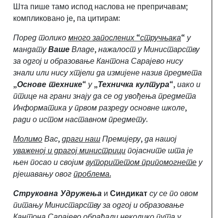
Шта пише тамо испод наслова не препричавам
;
компликовано је, па цитирам:
Поред толико
много запослених “стручњака
“ у
мандату
Ваше
Владе, нажалост у Министарству
за одгој и образовање Кантона Сарајево нису
знали или нису хтјели да измијене назив предмета
„
Основе технике
“ у „
Техничка култура
“, иако и
птице на грани знају да се од увођења предмета
Информатика у првом разреду основне школе,
ради о истом наставном предмету.
Молимо
Вас,
драги наш
Премијеру, да нашој
уваженој и драгој министрици
појасните шта је
њен посао и својим
ауторитетом припомогнете
у
рјешавању овог
проблема.
Струковна Удружења
и
Синдикат
су се по овом
питању Министарству за одгој и образовање
Кантона Сарајево
обраћали неколико пута у