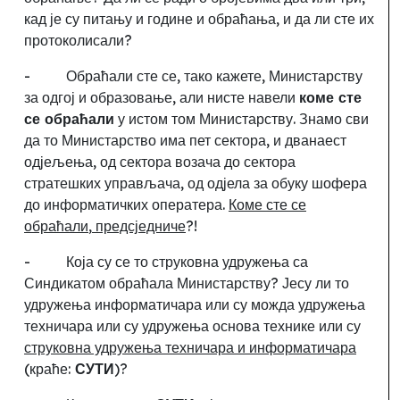
кад је су питању и године и обраћања, и да ли сте их
протоколисали
?
-
Обраћали сте се, тако кажете, Министарству
за одгој и образовање, али нисте навели
коме сте
се обраћали
у истом том Министарству. Знамо сви
да то Министарство има пет сектора, и дванаест
одјељења, од сектора возача до сектора
стратешких управљача, од одјела за обуку шофера
до информатичких оператера.
Коме сте се
обраћали
,
предсједниче
?!
-
Која су се то струковна удружења са
Синдикатом обраћала Министарству
?
Јесу ли то
удружења информатичара или су можда удружења
техничара или су удружења основа технике или су
струковна удружења техничара и информатичара
(краће:
СУТИ
)
?