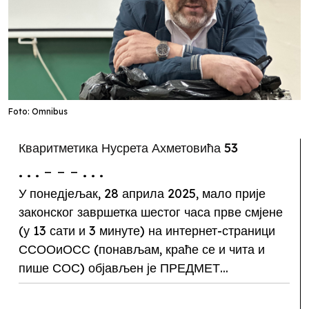
Foto: Omnibus
Кваритметика Нусрета Ахметовића 53
. . . - - - . . .
У понедјељак, 28 априла 2025, мало прије
законског завршетка шестог часа прве смјене
(у 13 сати и 3 минуте) на интернет-страници
ССООиОСС (понављам, краће се и чита и
пише СОС) објављен је ПРЕДМЕТ...