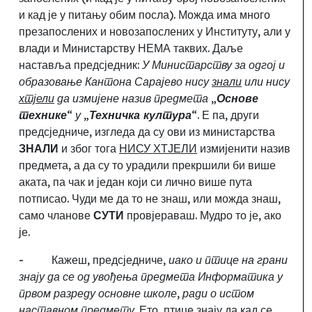
и кад је у питању обим посла)
.
Можда има много
презапослених и новозапослених у Институту, али у
влади и Министарству НЕМА таквих. Даље
наставља предсједник:
У Министарству за одгој и
образовање Кантона Сарајево нису
знали
или нису
хтјели
да измијене назив предмета „
Основе
технике
“ у „
Техничка култура
“.
Е па
,
други
предсједниче,
изгледа да су ови из министарства
ЗНАЛИ
и због тога
НИСУ ХТЈЕЛИ
измијенити назив
предмета, а да су то урадили прекршили би више
аката, па чак и један који си лично више пута
потписао. Чуди ме да то не знаш, или можда знаш
,
само чланове
СУТИ
провјераваш. Мудро то је, ако
је.
-
Кажеш, предсједниче,
иако и птице на грани
знају да се од увођења предмета Информатика у
првом разреду основне школе, ради о истом
наставном предмету.
Ето, птице знају да кад се