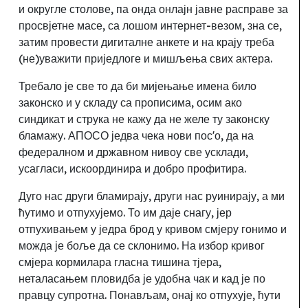
и округле столове, па онда онлајн
јавне расправе за
просвјетне масе, са лошом интернет
-везом,
зна се,
затим провести дигиталне анкете и на крају треба
(не)уважити приједлоге и мишљења свих актера.
Требало је све то да би мијењање имена било
законско и у складу са прописима, осим ако
синдикат и струка не кажу да не желе ту законску
бламажу. АПОСО једва чека нови пос'о, да на
федералном и државном нивоу све усклади,
усагласи, искоординира и добро профитира.
Дуго нас други бламирају, други нас руинирају, а ми
ћутимо и отпухујемо. То им даје снагу, јер
отпухивањем у једра брод у кривом смјеру гонимо и
можда је боље да се склонимо. На избор кривог
смјера кормилара гласна тишина тјера,
неталасањем пловидба је удобна чак и кад је по
правцу супротна. Понављам, онај ко отпухује, ћути