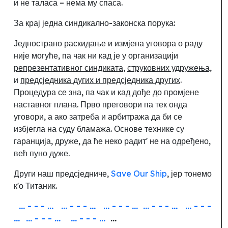
и не таласа
– нема му спаса.
За крај једна синдикално-законска порука:
Једнострано раскидање и измјена уговора о раду
није могуће
,
па чак ни кад је у организацији
репрезентативног синдиката
,
струковних удружења,
и
предсједника дугих и предсједника других
.
Процедура се зна, па чак и кад дође до промјене
наставног плана. Прво преговори па тек онда
уговори, а ако затреба и арбитража да би се
избјегла на суду бламажа. Основе технике су
гаранција
, друже,
да ће неко радит' не на одређено,
већ пуно дуже.
Други наш предсједниче,
Save Our Ship
, јер тонемо
к'о Титаник.
... - - - ...
... - - - ...
... - - - ...
... - - - ...
... - - -
...
... - - - ...
... - - - ...
...