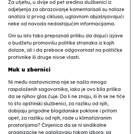
Za utjehu, u dvije od pet sredina službenici iz
odjeljenja za obrazovanje komentarisali su nalaze
analiza iz prvog ciklusa, uglavnom objašnjavajući
neke od navoda nedostajućim informacijama.
Oni su isto tako prepoznali priliku da dajući izjave
o budžetu promovišu politike stranaka iz kojih
dolaze, ali i da prebace odgovornost na političke
protivnike ili druge nivoe vlasti.
Muk u zbornici
Ni među nastavnicima nije se našlo mnogo
raspoloženih sagovornika, iako je ovo bila prilika
da se njihov glas čuje. Da li ne znaju, ili ih se ne tiče
to što opštinski službenici, za razliku od njih,
dobijaju prigodne blagdanske poklone i pritom
opet, za razliku od njih, rade u klimatiziranim
prostorijama? Činjenica da se ni sindikalne
organizacije ne oglašavaju tokom izbora, sa