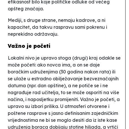
efikasnost bilo koje političke odluke od većeg
opšteg značaja.
Mediji, s druge strane, nemaju kadrove, a ni
kapacitet, da takvu raspravu sami pokrenu i
neprekidno održavaju.
Važno je početi
Lokalni nivo je upravo stoga (drugi) kraj odakle se
može početi: ako novca ima, a on se daje
boračkim udruženjima (30 godina nakon rata) ili
se ulaže u estradno obilježavanje
bezveznačajnih
datuma (npr.
dan opštine
), a ne potiče se i ne
nagrađuje rad učitelja, to se može osporiti na više
načina, i naposljetku promijeniti. Važno je početi, a
upravo su izbori prilika. U atmosferi otvorene i
poštene rasprave s jasno definisanim zajedničkim
vrijednostima ne bi se moglo desiti da iz iste kase
udruženja boraca dobijaju stotine hiljada, a vrtići