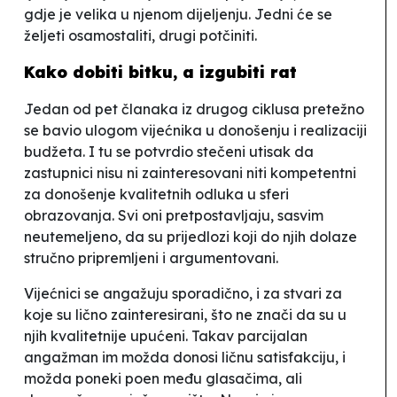
gdje je velika u njenom dijeljenju. Jedni će se
željeti osamostaliti, drugi potčiniti.
Kako dobiti bitku, a izgubiti rat
Jedan od pet članaka iz drugog ciklusa pretežno
se bavio ulogom vijećnika u donošenju i realizaciji
budžeta. I tu se potvrdio stečeni utisak da
zastupnici nisu ni zainteresovani niti kompetentni
za donošenje kvalitetnih odluka u sferi
obrazovanja. Svi oni pretpostavljaju, sasvim
neutemeljeno, da su prijedlozi koji do njih dolaze
stručno pripremljeni i argumentovani.
Vijećnici se angažuju sporadično, i za stvari za
koje su lično zainteresirani, što ne znači da su u
njih kvalitetnije upućeni. Takav parcijalan
angažman im možda donosi ličnu satisfakciju, i
možda poneki poen među glasačima, ali