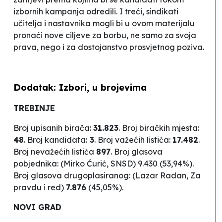
izbornih kampanja odredili. I treći, sindikati
učitelja i nastavnika mogli bi u ovom materijalu
pronaći nove ciljeve za borbu, ne samo za svoja
prava, nego i za dostojanstvo prosvjetnog poziva.
Dodatak: Izbori, u brojevima
TREBINJE
Broj upisanih birača:
31.823
.
Broj biračkih mjesta:
48
.
Broj kandidata:
3
. Broj važećih listića:
17.482
.
Broj nevažećih listića
897
. Broj glasova
pobjednika: (Mirko Ćurić,
SNSD
) 9.430 (53,94%).
Broj glasova drugoplasiranog: (Lazar Radan, Za
pravdu i red)
7.876
(45,05%).
NOVI GRAD