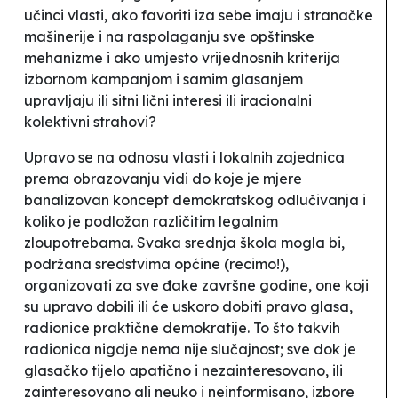
učinci vlasti, ako favoriti iza sebe imaju i stranačke
mašinerije i na raspolaganju sve opštinske
mehanizme i ako umjesto vrijednosnih kriterija
izbornom kampanjom i samim glasanjem
upravljaju ili sitni lični interesi ili iracionalni
kolektivni strahovi?
Upravo se na odnosu vlasti i lokalnih zajednica
prema obrazovanju vidi do koje je mjere
banalizovan koncept demokratskog odlučivanja i
koliko je podložan različitim legalnim
zloupotrebama. Svaka srednja škola mogla bi,
podržana sredstvima općine (recimo!),
organizovati za sve đake završne godine, one koji
su upravo dobili ili će uskoro dobiti pravo glasa,
radionice praktične demokratije. To što takvih
radionica nigdje nema nije slučajnost; sve dok je
glasačko tijelo apatično i nezainteresovano, ili
zainteresovano ali neuko i neinformisano, izbore