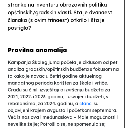
stranke na inventuru obrazovnih politika
opštinskih/gradskih vlasti. Šta je dvanaest
članaka (s ovim trinaest) otkrilo i šta je
postiglo?
Pravilna anomalija
Kampanja
Školegijuma
počela je ciklusom od pet
analiza gradskih/opštinskih budžeta s fokusom na
to kako je novac u četiri godine aktuelnog
mandatnog perioda korišten za škole i vrtiće.
Građu su činili izvještaji o izvršenju budžeta za
2021, 2022. i 2023. godinu, i usvojeni budžeti, s
rebalansima, za 2024. godinu, a
članci
su
objavljeni krajem avgusta i početkom septembra.
Već iz naslova i međunaslova –
Male mogućnosti i
nevelike želje; Potrošilo se, ne spomenulo se;