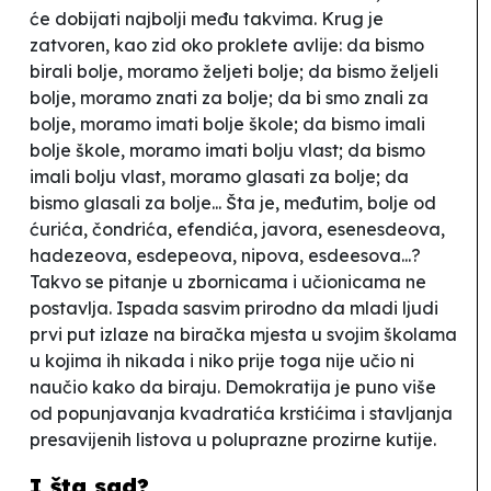
će dobijati najbolji među takvima. Krug je
zatvoren, kao zid oko proklete avlije: da bismo
birali bolje, moramo željeti bolje; da bismo željeli
bolje, moramo znati za bolje; da bi smo znali za
bolje, moramo imati bolje škole; da bismo imali
bolje škole, moramo imati bolju vlast; da bismo
imali bolju vlast, moramo glasati za bolje; da
bismo glasali za bolje... Šta je, međutim,
bolje
od
ćurića, čondrića, efendića, javora, esenesdeova,
hadezeova, esdepeova, nipova, esdeesova...?
Takvo se pitanje u zbornicama i učionicama ne
postavlja. Ispada sasvim prirodno da mladi ljudi
prvi put izlaze na biračka mjesta u svojim školama
u kojima ih nikada i niko prije toga nije učio ni
naučio kako da biraju. Demokratija je puno više
od popunjavanja kvadratića krstićima i stavljanja
presavijenih listova u poluprazne prozirne kutije.
I šta sad?