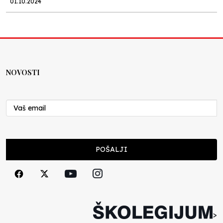
01.10.2024
Kako protiče budžet kroz brčansko školstvo?
Istraživački tim Školegijuma
26.09.2024
NOVOSTI
Istorijat slučaja uz galeriju fotografija vrtića u
izgradnji
Istraživački tim Školegijuma
25.09.2024
POŠALJI
Kad bi meni dali kišobran
Istraživački tim Školegijuma
25.09.2024
Polupropusna komunikacija
>