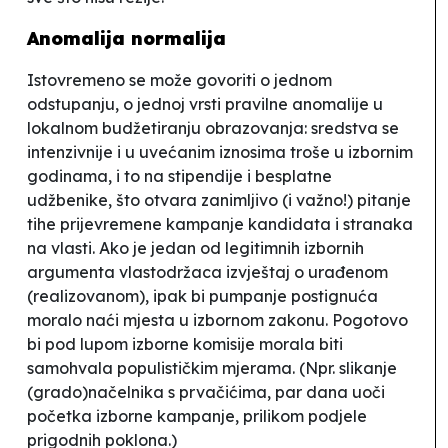
Anomalija normalija
Istovremeno se može govoriti o jednom
odstupanju, o jednoj vrsti
pravilne anomalije
u
lokalnom budžetiranju obrazovanja: sredstva se
intenzivnije i u uvećanim iznosima troše u izbornim
godinama, i to na stipendije i besplatne
udžbenike, što otvara zanimljivo (i važno!) pitanje
tihe
prijevremene kampanje kandidata i stranaka
na vlasti. Ako je jedan od legitimnih izbornih
argumenta vlastodržaca izvještaj o urađenom
(
realizovanom
), ipak bi
pumpanje
postignuća
moralo naći mjesta u izbornom zakonu. Pogotovo
bi pod lupom izborne komisije morala biti
samohvala populističkim mjerama. (Npr. slikanje
(grado)načelnika s prvačićima, par dana uoči
početka izborne kampanje, prilikom podjele
prigodnih poklona.)