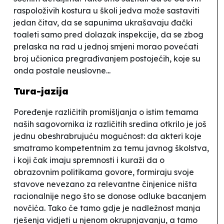
raspoloživih kostura u školi jedva može sastaviti
jedan čitav, da se sapunima ukrašavaju đački
toaleti samo pred dolazak inspekcije, da se zbog
prelaska na rad u jednoj smjeni morao povećati
broj učionica pregrađivanjem postojećih, koje su
onda postale neuslovne...
Tura-jazija
Poređenje različitih promišljanja o istim temama
naših sagovornika iz različitih sredina otkrilo je još
jednu obeshrabrujuću mogućnost: da akteri koje
smatramo kompetentnim za temu javnog školstva,
i koji čak imaju spremnosti i kuraži da o
obrazovnim politikama govore, formiraju svoje
stavove nevezano za relevantne činjenice ništa
racionalnije nego što se donose odluke bacanjem
novčića. Tako će tamo gdje je nadležnost manja
rješenja vidjeti u njenom okrupnjavanju, a tamo