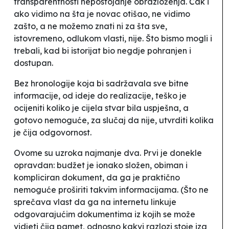
transparentnosti nepostojanje obrazloženja. Čak i
ako vidimo na šta je novac otišao, ne vidimo
zašto, a ne možemo znati ni za šta sve,
istovremeno, odlukom vlasti,
nije
. Što bismo mogli i
trebali, kad bi istorijat bio negdje pohranjen i
dostupan.
Bez hronologije koja bi sadržavala sve bitne
informacije, od ideje do realizacije, teško je
ocijeniti koliko je cijela stvar bila uspješna, a
gotovo nemoguće, za slučaj da nije, utvrditi kolika
je čija odgovornost.
Ovome su uzroka najmanje dva. Prvi je donekle
opravdan: budžet je ionako složen, obiman i
kompliciran dokument, da ga je praktično
nemoguće proširiti takvim informacijama. (Što ne
sprečava vlast da ga na internetu linkuje
odgovarajućim dokumentima iz kojih se može
vidjeti čija pamet, odnosno kakvi razlozi stoje iza