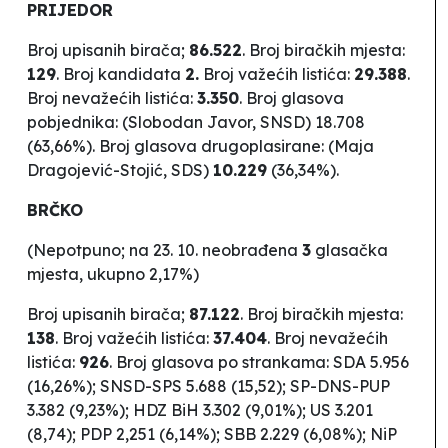
PRIJEDOR
Broj upisanih birača;
86.522
. Broj biračkih mjesta:
129
.
Broj kandidata
2.
Broj važećih listića:
29.388
.
Broj nevažećih listića:
3.350
. Broj glasova
pobjednika: (Slobodan Javor,
SNSD
) 18.708
(63,66%). Broj glasova drugoplasirane: (Maja
Dragojević-Stojić,
SDS
)
10.229
(36,34%).
BRČKO
(Nepotpuno; na 23. 10. neobrađena
3
glasačka
mjesta, ukupno 2,17%)
Broj upisanih birača;
87.122
. Broj biračkih mjesta:
138
.
Broj važećih listića:
37.404
. Broj nevažećih
listića:
926
. Broj glasova po strankama: SDA 5.956
(16,26%); SNSD-SPS 5.688 (15,52); SP-DNS-PUP
3.382 (9,23%); HDZ BiH 3.302 (9,01%); US 3.201
(8,74); PDP 2,251 (6,14%); SBB 2.229 (6,08%); NiP