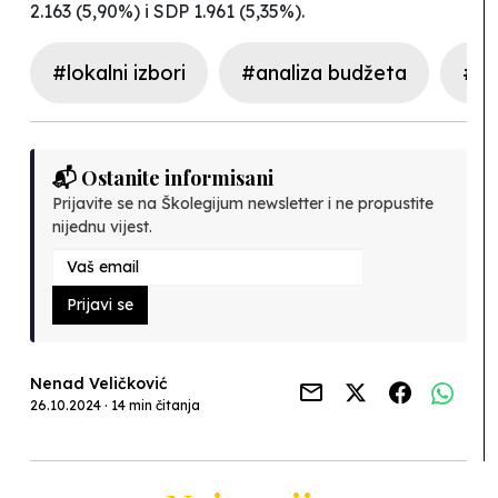
2.163 (5,90%) i SDP 1.961 (5,35%).
#lokalni izbori
#analiza budžeta
#re
📬 Ostanite informisani
Prijavite se na Školegijum newsletter i ne propustite
nijednu vijest.
Prijavi se
Nenad Veličković
26.10.2024 · 14 min čitanja