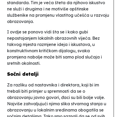
standarda. Tim je veća šteta da njihovo iskustvo
ne služi i drugima i ne motiviše opštinske
službenike na promjenu vlastitog učešća u razvoju
obrazovanja.
I ovdje se ponovo vidi šta se i kako gubi
nepostojanjem lokalnih obrazovnih vijeća. Bez
takvog mjesta razmjene ideja i iskustava, u
konstruktivnom kritičkom dijalogu, svaka
promjena nabolje može biti samo plod slučaja i
sretnih okolnosti.
Sočni detalji
Za razliku od nastavnika i direktora, koji bi im
trebali biti primjer u spremnosti da se o
obrazovanju javno govori, đaci su bili bolje volje.
Najviše zahvaljujući njima slika stvarnog stanja u
obrazovanju u lokalnim sredinama obogatila se
sočnim
detaljima. Tako smo saznali da se od svih