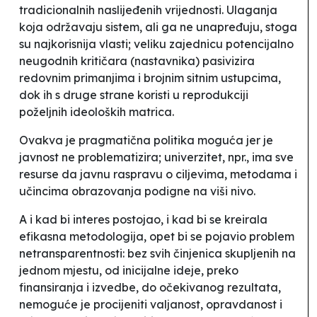
tradicionalnih naslijeđenih vrijednosti. Ulaganja
koja održavaju sistem, ali ga ne unapređuju, stoga
su najkorisnija vlasti; veliku zajednicu potencijalno
neugodnih kritičara (nastavnika) pasivizira
redovnim primanjima i brojnim sitnim ustupcima,
dok ih s druge strane koristi u reprodukciji
poželjnih ideoloških matrica.
Ovakva je pragmatična politika moguća jer je
javnost ne problematizira; univerzitet, npr., ima sve
resurse da javnu raspravu o ciljevima, metodama i
učincima obrazovanja podigne na viši nivo.
A i kad bi interes postojao, i kad bi se kreirala
efikasna metodologija, opet bi se pojavio problem
netransparentnosti: bez svih činjenica skupljenih na
jednom mjestu, od inicijalne ideje, preko
finansiranja i izvedbe, do očekivanog rezultata,
nemoguće je procijeniti valjanost, opravdanost i