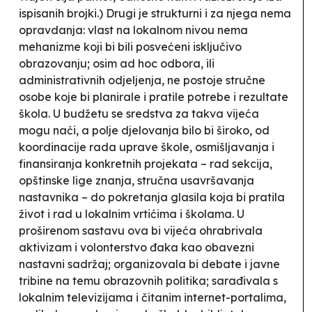
ispisanih brojki.) Drugi je strukturni i za njega nema
opravdanja: vlast na lokalnom nivou nema
mehanizme koji bi bili posvećeni isključivo
obrazovanju; osim ad hoc odbora, ili
administrativnih odjeljenja, ne postoje stručne
osobe koje bi planirale i pratile potrebe i rezultate
škola. U budžetu se sredstva za takva
vijeća
mogu naći, a polje djelovanja bilo bi široko, od
koordinacije rada uprave škole, osmišljavanja i
finansiranja konkretnih projekata – rad sekcija,
opštinske lige znanja, stručna usavršavanja
nastavnika – do pokretanja glasila koja bi pratila
život i rad u lokalnim vrtićima i školama. U
proširenom sastavu ova bi
vijeća
ohrabrivala
aktivizam i volonterstvo đaka kao obavezni
nastavni sadržaj; organizovala bi debate i javne
tribine na temu obrazovnih politika; sarađivala s
lokalnim televizijama i čitanim internet-portalima,