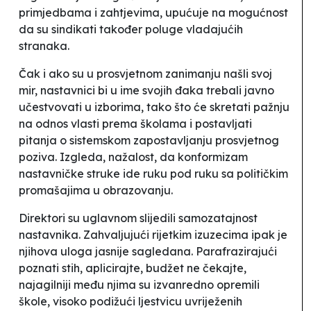
primjedbama i zahtjevima, upućuje na mogućnost
da su sindikati također poluge vladajućih
stranaka.
Čak i ako su u prosvjetnom zanimanju našli svoj
mir, nastavnici bi u ime svojih đaka trebali javno
učestvovati u izborima, tako što će skretati pažnju
na odnos vlasti prema školama i postavljati
pitanja o sistemskom zapostavljanju prosvjetnog
poziva. Izgleda, nažalost, da konformizam
nastavničke struke ide ruku pod ruku sa političkim
promašajima u obrazovanju.
Direktori su uglavnom slijedili samozatajnost
nastavnika. Zahvaljujući rijetkim izuzecima ipak je
njihova uloga jasnije sagledana. Parafrazirajući
poznati stih,
aplicirajte, budžet ne čekajte,
najagilniji među njima su izvanredno opremili
škole, visoko podižući ljestvicu uvriježenih