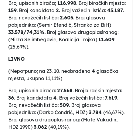
Broj upisanih birača;
116.998
. Broj biračkih mjesta:
159
.
Broj kandidata
2.
Broj važećih listića:
45.187
.
Broj nevažećih listića:
2.605
. Broj glasova
pobjednika: (Semir Efendić, Stranka za BiH)
33.578/74,31%.
Broj glasova drugoplasiranog:
(Mirza Selimbegović,
Koalicija Trojka
)
11.609
(25,69%).
LIVNO
(Nepotpuno; na 23. 10. neobrađena
4
glasačka
mjesta, ukupno 11,11%)
Broj upisanih birača:
27.568
. Broj biračkih mjesta:
36
.
Broj kandidata
4.
Broj važećih listića:
7.619
.
Broj nevažećih listića:
509
. Broj glasova
pobjednika: (Darko Čondrić,
HDZ
)
3.784
(46,67%).
Broj glasova drugoplasiranog: (Mate Vukadin,
HDZ 1990)
3.062
(40,19%).