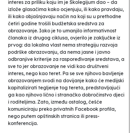
interes za priliku koju im je Školegijum dao – da
izlože glasačima kako ocjenjuju, ili kako pravdaju,
ili kako objašnjavaju način na koji su u prethodne
četiri godine trošili budžetska sredstva za
obrazovanje. Iako je to umanjilo informativnost
članaka iz drugog ciklusa, ovjerilo je zaključke iz
prvog: da lokalna vlast nema strategiju razvoja
podrške obrazovanju, da nema jasne i javno
odbranjive
kriterije za raspoređivanje sredstava, a
sve to jer obrazovanje ne vidi kao društveni
interes, nego kao teret. Pa se sve njihovo bavljenje
obrazovanjem svodi na dovijanje kako će medijski
kapitalizirati tegljenje tog tereta, predstavljajući
ga kao njihovo lično i stranačko dobročinstvo djeci
i roditeljima. Zato, između ostalog, češće
komuniciraju preko privatnih Facebook profila,
nego putem opštinskih stranica ili press-
konferencija.