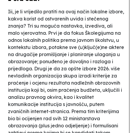
Iii, je li vrijedilo pratiti na ovaj način lokalne izbore,
kakva korist od ostvarenih uvida i stečenog
znanja? Tri su moguća nastavka, izvediva, ali
malo vjerovatna. Prvi je da fokus Školegijuma na
odnos lokalnih politika prema javnom školstvu, u
kontekstu izbora, potakne sve (u)ključ(e)ne aktere
na drugačije promišljanje i planiranje ulaganja u
obrazovanje; ponuđeno je dovoljno i razloga i
prijedloga. Drugi je da za opšte izbore 2026. više
nevladinih organizacija skupa izradi kriterije za
praćenje i ocjenu rezultata nadležnih obrazovnih
institucija koji bi, osim praćenja budžeta, uključili i
analizu pravnog okvira, kao i kvalitet
komunikacije institucija s javnošću, putem
zvaničnih internet-stranica. Prema tim kriterijima
bio bi ocijenjen rad svih 12 ministarstava
obrazovanja (plus jedno odjeljenje) i formulisani
zahtjevi prema kojima bi se kandidati tokom