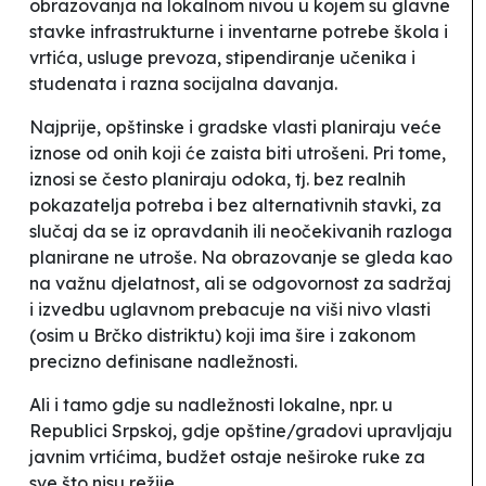
obrazovanja na lokalnom nivou u kojem su glavne
stavke
infrastrukturne i inventarne potrebe škola i
vrtića, usluge prevoza, stipendiranje učenika i
studenata i razna socijalna davanja.
Najprije, opštinske i gradske vlasti planiraju veće
iznose od onih koji će zaista biti utrošeni. Pri tome,
iznosi se često planiraju
odoka
, tj. bez realnih
pokazatelja potreba i bez alternativnih stavki, za
slučaj da se iz opravdanih ili neočekivanih razloga
planirane ne utroše. Na obrazovanje se gleda kao
na važnu djelatnost, ali se odgovornost za sadržaj
i izvedbu uglavnom prebacuje na viši nivo vlasti
(osim u Brčko distriktu) koji ima šire i zakonom
precizno definisane nadležnosti.
Ali i tamo gdje su nadležnosti lokalne, npr. u
Republici Srpskoj, gdje opštine/gradovi upravljaju
javnim vrtićima, budžet ostaje
neširoke
ruke za
sve što nisu
režije
.