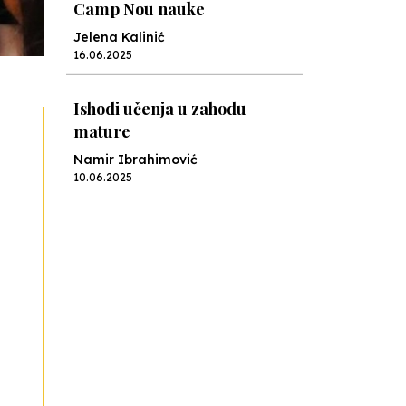
Camp Nou nauke
Jelena Kalinić
16.06.2025
Ishodi učenja u zahodu
mature
Namir Ibrahimović
10.06.2025
Kraj školske godine, fotofiniš
Anes Osmić
04.06.2025
Reformar’s Coming
Nenad Veličković
29.10.2024