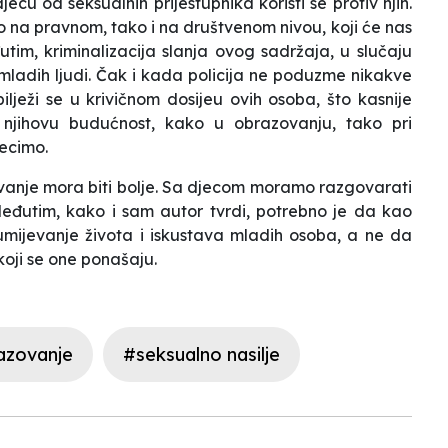
ecu od seksualnih prijestupnika koristi se protiv njih.
o na pravnom, tako i na društvenom nivou, koji će nas
utim, kriminalizacija slanja ovog sadržaja, u slučaju
 mladih ljudi. Čak i kada policija ne poduzme nikakve
ilježi se u krivičnom dosijeu ovih osoba, što kasnije
njihovu budućnost, kako u obrazovanju, tako pri
recimo.
zovanje mora biti bolje. Sa djecom moramo razgovarati
 Međutim, kako i sam autor tvrdi, potrebno je da kao
umijevanje života i iskustava mladih osoba, a ne da
koji se one ponašaju.
azovanje
#seksualno nasilje