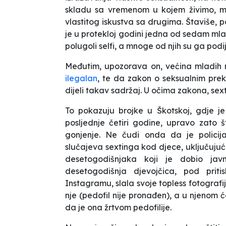
skladu sa vremenom u kojem živimo, mla
vlastitog iskustva sa drugima. Štaviše,
je u protekloj godini jedna od sedam mlad
polugoli selfi, a mnoge od njih su ga podij
Međutim, upozorava on, većina mladih 
ilegalan
, te da zakon o seksualnim prekr
dijeli takav sadržaj. U očima zakona, sextin
To pokazuju brojke u Škotskoj, gdje j
posljednje četiri godine, upravo zato 
gonjenje. Ne čudi onda da je policija
slučajeva sextinga kod djece, uključujuć
desetogodišnjaka koji je dobio jav
desetogodišnja djevojčica, pod pri
Instagramu, slala svoje topless fotografi
nje (pedofil nije pronađen), a u njenom će
da je ona žrtvom pedofilije.