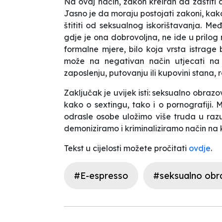
Na ovaj način, zakon kreiran da zaštiti dj
Jasno je da moraju postojati zakoni, kak
štititi od seksualnog iskorištavanja. Međ
gdje je ona dobrovoljna, ne ide u prilog
formalne mjere, bilo koja vrsta istrage b
može na negativan način utjecati na 
zaposlenju, putovanju ili kupovini stana, 
Zaključak je uvijek isti: seksualno obra
kako o sextingu, tako i o pornografiji.
odrasle osobe uložimo više truda u raz
demoniziramo i kriminaliziramo način na 
Tekst u cijelosti možete pročitati
ovdje
.
#E-espresso
#seksualno obr