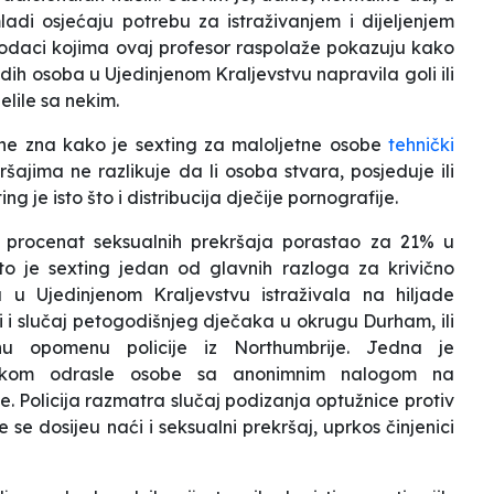
di osjećaju potrebu za istraživanjem i dijeljenjem
 podaci kojima ovaj profesor raspolaže pokazuju kako
ih osoba u Ujedinjenom Kraljevstvu napravila goli ili
elile sa nekim.
ne zna kako je sexting za maloljetne osobe
tehnički
šajima ne razlikuje da li osoba stvara, posjeduje ili
g je isto što i distribucija dječije pornografije.
e procenat seksualnih prekršaja porastao za 21% u
što je sexting jedan od glavnih razloga za krivično
 u Ujedinjenom Kraljevstvu istraživala na hiljade
i i slučaj petogodišnjeg dječaka u okrugu Durham, ili
nu opomenu policije iz Northumbrije. Jedna je
tiskom odrasle osobe sa anonimnim nalogom na
je. Policija razmatra slučaj podizanja optužnice protiv
 se dosijeu naći i seksualni prekršaj, uprkos činjenici