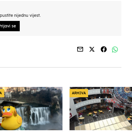
ustite nijednu vijest.
rijavi se
A
ARHIVA