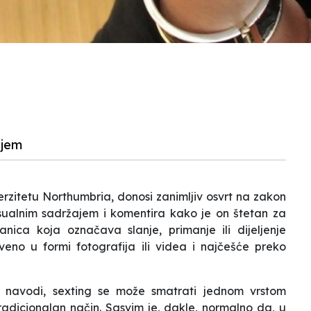
ajem
rzitetu Northumbria, donosi zanimljiv osvrt na zakon
sualnim sadržajem i komentira kako je on štetan za
nica koja označava slanje, primanje ili dijeljenje
tveno u formi fotografija ili videa i najčešće preko
r navodi, sexting se može smatrati jednom vrstom
tradicionalan način. Sasvim je, dakle, normalno da, u