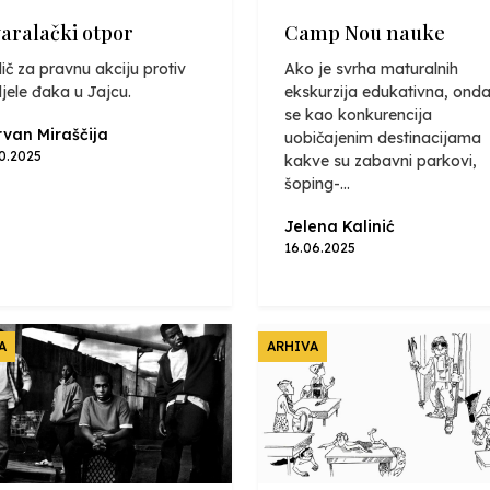
varalački otpor
Camp Nou nauke
ič za pravnu akciju protiv
Ako je svrha maturalnih
jele đaka u Jajcu.
ekskurzija edukativna, onda
se kao konkurencija
van Miraščija
uobičajenim destinacijama
10.2025
kakve su zabavni parkovi,
šoping-...
Jelena Kalinić
16.06.2025
A
ARHIVA