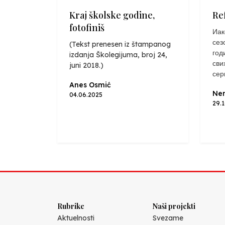
Kraj školske godine,
Re
fotofiniš
Иак
сез
(Tekst prenesen iz štampanog
год
izdanja Školegijuma, broj 24,
сви
juni 2018.)
сер
Anes Osmić
Nen
04.06.2025
29.
Rubrike
Naši projekti
Aktuelnosti
Svezame