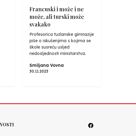
Francuski i može i ne
može, ali turski može
svakako
Profesorica tuzlanske gimnazije
piše o iskušenjima s kojima se
škole susreću usljed
nedosljednosti ministarstva.
Smiljana Vovna
30.11.2023
VOSTI