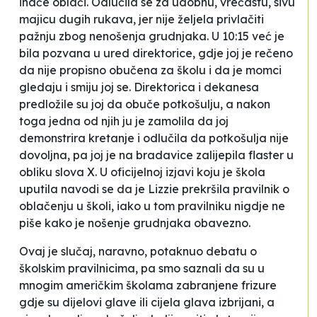
inače oblači. Odlučila se za udobnu, vrećastu, sivu
majicu dugih rukava, jer nije željela privlačiti
pažnju zbog nenošenja grudnjaka. U 10:15 već je
bila pozvana u ured direktorice, gdje joj je rečeno
da nije propisno obučena za školu i da je momci
gledaju i smiju joj se
. Direktorica i dekanesa
predložile su joj da obuče potkošulju, a nakon
toga jedna od njih ju je zamolila da joj
demonstrira kretanje i odlučila da potkošulja nije
dovoljna, pa joj je na bradavice zalijepila flaster u
obliku slova X. U oficijelnoj izjavi koju je škola
uputila navodi se da je Lizzie prekršila pravilnik o
oblačenju u školi, iako u tom pravilniku nigdje ne
piše kako je nošenje grudnjaka obavezno.
Ovaj je slučaj, naravno, potaknuo debatu o
školskim pravilnicima, pa smo saznali da su u
mnogim američkim školama zabranjene frizure
gdje su dijelovi glave ili cijela glava izbrijani, a