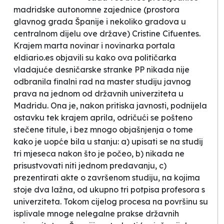
madridske autonomne zajednice (prostora
glavnog grada Španije i nekoliko gradova u
centralnom dijelu ove države) Cristine Cifuentes.
Krajem marta novinar i novinarka portala
eldiario.es
objavili su kako ova političarka
vladajuće desničarske stranke PP nikada nije
odbranila finalni rad na master studiju javnog
prava na jednom od državnih univerziteta u
Madridu. Ona je, nakon pritiska javnosti, podnijela
ostavku tek krajem aprila, odričući se
pošteno
stečene titule
, i bez mnogo objašnjenja o tome
kako je uopće bila u stanju: a) upisati se na studij
tri mjeseca nakon što je počeo, b) nikada ne
prisustvovati niti jednom predavanju, c)
prezentirati akte o završenom studiju, na kojima
stoje dva lažna, od ukupno tri potpisa profesora s
univerziteta. Tokom cijelog procesa na površinu su
isplivale mnoge nelegalne prakse državnih