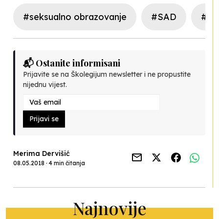
#seksualno obrazovanje
#SAD
#vi
📬 Ostanite informisani
Prijavite se na Školegijum newsletter i ne propustite
nijednu vijest.
Prijavi se
Merima Dervišić
08.05.2018 · 4 min čitanja
Najnovije