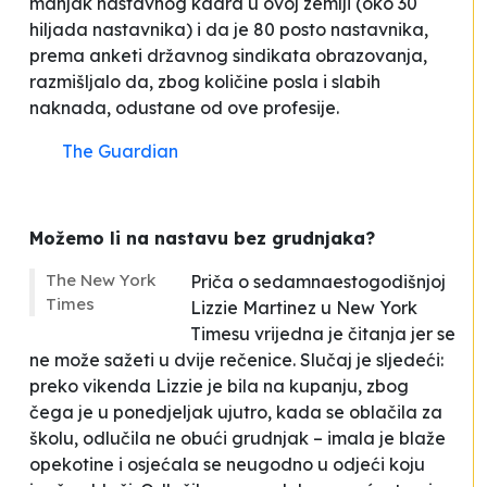
manjak nastavnog kadra u ovoj zemlji (oko 30
hiljada nastavnika) i da je 80 posto nastavnika,
prema anketi državnog sindikata obrazovanja,
razmišljalo da, zbog količine posla i slabih
naknada, odustane od ove profesije.
The Guardian
Možemo li na nastavu bez grudnjaka?
The New York
Priča o sedamnaestogodišnjoj
Times
Lizzie Martinez u
New York
Timesu
vrijedna je čitanja jer se
ne može sažeti u dvije rečenice. Slučaj je sljedeći:
preko vikenda Lizzie je bila na kupanju, zbog
čega je u ponedjeljak ujutro, kada se oblačila za
školu, odlučila ne obući grudnjak – imala je blaže
opekotine i osjećala se neugodno u odjeći koju