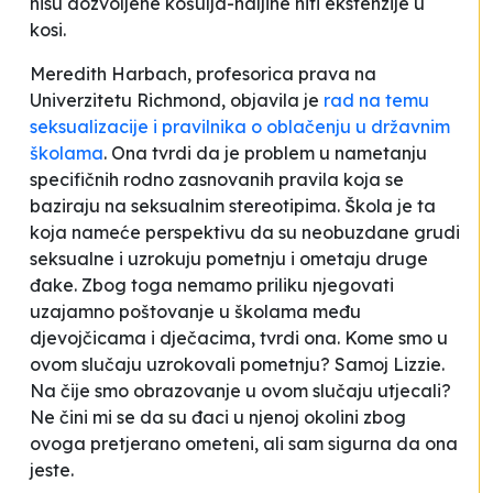
nisu dozvoljene košulja-haljine niti ekstenzije u
kosi.
Meredith Harbach, profesorica prava na
Univerzitetu Richmond, objavila je
rad na temu
seksualizacije i pravilnika o oblačenju u državnim
školama
. Ona tvrdi da je problem u nametanju
specifičnih rodno zasnovanih pravila koja se
baziraju na seksualnim stereotipima. Škola je ta
koja nameće perspektivu da su
neobuzdane grudi
seksualne i uzrokuju pometnju i ometaju druge
đake
.
Zbog toga nemamo priliku njegovati
uzajamno poštovanje u školama među
djevojčicama i dječacima
, tvrdi ona.
Kome smo u
ovom slučaju uzrokovali pometnju? Samoj Lizzie.
Na čije smo obrazovanje u ovom slučaju utjecali?
Ne čini mi se da su đaci u njenoj okolini zbog
ovoga pretjerano ometeni, ali sam sigurna da ona
jeste
.