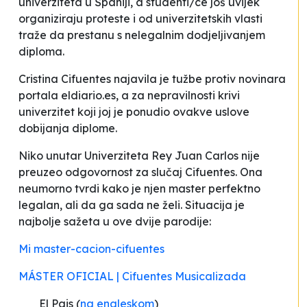
univerziteta u Španiji, a studenti/ce još uvijek
organiziraju proteste i od univerzitetskih vlasti
traže da prestanu s nelegalnim dodjeljivanjem
diploma.
Cristina Cifuentes najavila je tužbe protiv novinara
portala
eldiario.es
, a za nepravilnosti krivi
univerzitet koji joj je
ponudio ovakve uslove
dobijanja diplome
.
Niko unutar Univerziteta Rey Juan Carlos nije
preuzeo odgovornost za slučaj Cifuentes. Ona
neumorno tvrdi kako je njen master perfektno
legalan, ali da ga sada ne želi. Situacija je
najbolje sažeta u ove dvije parodije:
Mi master-cacion-cifuentes
MÁSTER OFICIAL | Cifuentes Musicalizada
El Pais (
na engleskom
)