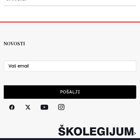
Kraj školske godine, fotofiniš
Anes Osmić
04.06.2025
NOVOSTI
Reformar’s Coming
Nenad Veličković
29.10.2024
Cuke i djeca
POŠALJI
Školegijum redakcija
06.12.2023
Francuski i može i ne može, ali turski može
svakako
>
Smiljana Vovna