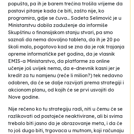
popušta, pa ih je barem trećina trošila vrijeme da
postavi pitanje kada će biti, zašto nije, ko
programira, gdje se čuva... Sadeta Selimović je u
Ministarstvu dobila zaduženje da informiše
Skupštinu o finansijskom stanju stvari, pa smo
saznali da
nema dovoljno tableta, da ih je 20 po
školi malo,
pogotovo
kad se zna da je rok trajanja
opreme informatičke pet godina
, da je vlasnik
EMIS-a Ministarstvo, da platforme za online
učenje još uvijek nema, da e-dnevnik kasni jer je
kredit za tu namjenu (reče li milion?) tek nedavno
odobren, da će se dalje razvijati prema strategiji i
akcionom planu, od kojih će se prvi usvojiti do
Nove godine.
Nije rečeno ko tu strategiju radi, niti u čemu će se
razlikovati od postojeće neaktivirane, ali bi svima
trebalo biti jasno da je obrazovanje meta, i da će
to još dugo biti, trgovaca u mutnom, koji računaju