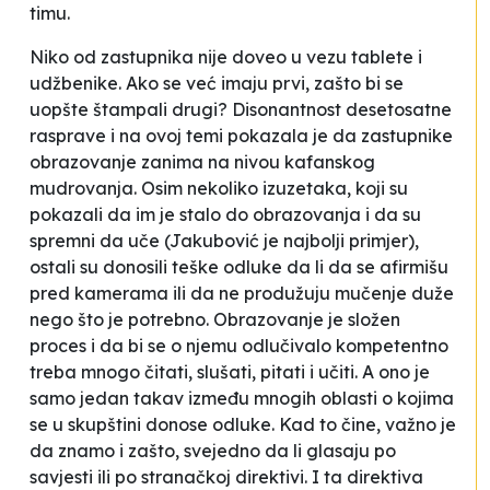
timu.
Niko od zastupnika nije doveo u vezu tablete i
udžbenike. Ako se već imaju prvi, zašto bi se
uopšte štampali drugi? Disonantnost desetosatne
rasprave i na ovoj temi pokazala je da zastupnike
obrazovanje zanima na nivou kafanskog
mudrovanja. Osim nekoliko izuzetaka, koji su
pokazali da im je stalo do obrazovanja i da su
spremni da uče (Jakubović je najbolji primjer),
ostali su donosili teške odluke da li da se afirmišu
pred kamerama ili da ne produžuju mučenje duže
nego što je potrebno. Obrazovanje je složen
proces i da bi se o njemu odlučivalo kompetentno
treba mnogo čitati, slušati, pitati i učiti. A ono je
samo jedan takav između mnogih oblasti o kojima
se u skupštini donose odluke. Kad to čine, važno je
da znamo i zašto, svejedno da li glasaju po
savjesti ili po stranačkoj direktivi. I ta direktiva