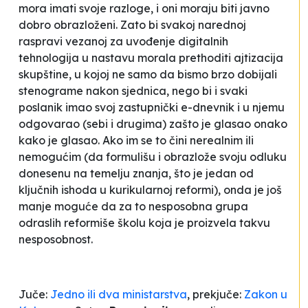
mora imati svoje razloge, i oni moraju biti javno
dobro obrazloženi. Zato bi svakoj narednoj
raspravi vezanoj za uvođenje digitalnih
tehnologija u nastavu morala prethoditi
ajtizacija
skupštine, u kojoj ne samo da bismo brzo dobijali
stenograme nakon sjednica, nego bi i svaki
poslanik imao svoj zastupnički
e-dnevnik
i u njemu
odgovarao (sebi i drugima) zašto je glasao onako
kako je glasao. Ako im se to čini nerealnim ili
nemogućim (da formulišu i obrazlože svoju odluku
donesenu na temelju znanja, što je jedan od
ključnih ishoda u kurikularnoj reformi), onda je još
manje moguće da za to nesposobna grupa
odraslih reformiše školu koja je proizvela takvu
nesposobnost.
Juče:
Jedno ili dva ministarstva
, prekjuče:
Zakon u