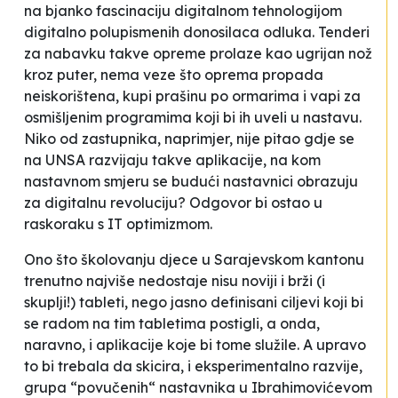
na bjanko fascinaciju digitalnom tehnologijom
digitalno polupismenih donosilaca odluka. Tenderi
za nabavku takve opreme prolaze kao ugrijan nož
kroz puter, nema veze što oprema propada
neiskorištena, kupi prašinu po ormarima i vapi za
osmišljenim programima koji bi ih uveli u nastavu.
Niko od zastupnika, naprimjer, nije pitao gdje se
na UNSA razvijaju takve aplikacije, na kom
nastavnom smjeru se budući nastavnici obrazuju
za digitalnu revoluciju? Odgovor bi ostao u
raskoraku s IT optimizmom.
Ono što školovanju djece u Sarajevskom kantonu
trenutno najviše nedostaje nisu noviji i brži (i
skuplji!) tableti, nego jasno definisani ciljevi koji bi
se radom na tim tabletima postigli, a onda,
naravno, i aplikacije koje bi tome služile. A upravo
to bi trebala da skicira, i eksperimentalno razvije,
grupa “povučenih“ nastavnika u Ibrahimovićevom