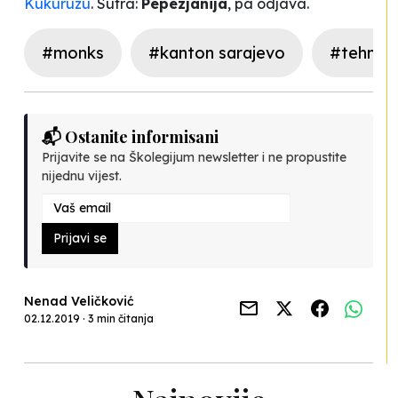
Kukuruzu
. Sutra:
Pepezjanija
, pa odjava.
#monks
#kanton sarajevo
#tehnolo
📬 Ostanite informisani
Prijavite se na Školegijum newsletter i ne propustite
nijednu vijest.
Prijavi se
Nenad Veličković
02.12.2019 · 3 min čitanja