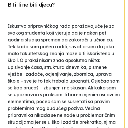
Biti ili ne biti djecu?
Iskustvo pripravničkog rada poražavajuće je za
svakog studenta koji vjeruje da je nakon pet
godina studija spreman da zakorači u učionicu.
Tek kada sam počeo raditi, shvatio sam da jako
malo fakultetskog znanja može biti iskorišteno u
školi. O praksi nisam znao apsolutno ništa:
upisivanje časa, struktura dnevnika, pismene
vježbe i zadaće, ocjenjivanje, zbornica, uprava
škole – sve je to tek trebalo upoznati. Osjećao sam
se kao brucoš – zbunjen i neiskusan. Ali kako sam
se upoznavao s praksom ili barem njenim osnovnim
elementima, počeo sam se susretati sa pravim
problemima mog budućeg poziva. Većina
pripravnika nikada se ne nađe u problematičnim
situacijama jer se u školi zadrže prekratko, njima