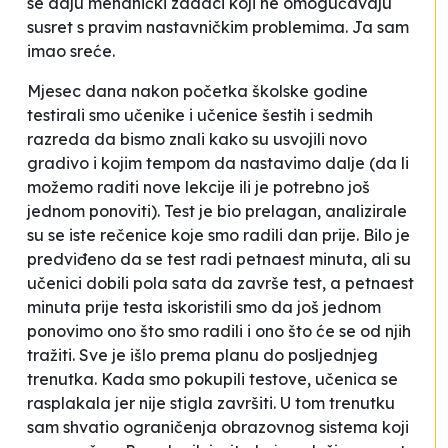
se daju mehanički zadaci koji ne omogućavaju
susret s pravim nastavničkim problemima. Ja sam
imao sreće.
Mjesec dana nakon početka školske godine
testirali smo učenike i učenice šestih i sedmih
razreda da bismo znali kako su usvojili novo
gradivo i kojim tempom da nastavimo dalje (da li
možemo raditi nove lekcije ili je potrebno još
jednom ponoviti). Test je bio prelagan, analizirale
su se iste rečenice koje smo radili dan prije. Bilo je
predviđeno da se test radi petnaest minuta, ali su
učenici dobili pola sata da završe test, a petnaest
minuta prije testa iskoristili smo da još jednom
ponovimo ono što smo radili i ono što će se od njih
tražiti. Sve je išlo prema planu do posljednjeg
trenutka. Kada smo pokupili testove, učenica se
rasplakala jer nije stigla završiti. U tom trenutku
sam shvatio ograničenja obrazovnog sistema koji