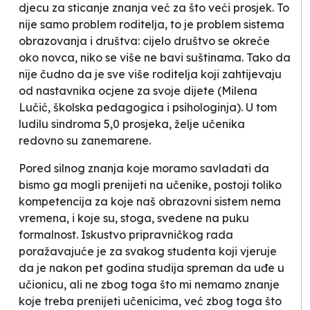
djecu za sticanje znanja već za što veći prosjek. To
nije samo problem roditelja, to je problem sistema
obrazovanja i društva: cijelo društvo se okreće
oko novca, niko se više ne bavi suštinama. Tako da
nije čudno da je sve više roditelja koji zahtijevaju
od nastavnika ocjene za svoje dijete
(Milena
Lučić, školska pedagogica i psihologinja). U tom
ludilu sindroma 5,0 prosjeka, želje učenika
redovno su zanemarene.
Pored silnog znanja koje moramo savladati da
bismo ga mogli prenijeti na učenike, postoji toliko
kompetencija za koje naš obrazovni sistem nema
vremena, i koje su, stoga, svedene na puku
formalnost. Iskustvo pripravničkog rada
poražavajuće je za svakog studenta koji vjeruje
da je nakon pet godina studija spreman da uđe u
učionicu, ali ne zbog toga što mi nemamo znanje
koje treba prenijeti učenicima, već zbog toga što