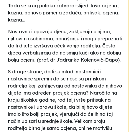
Tada se krug polako zatvara: slijedi loša ocjena,
kazna, ponovo pismena zadaća, pritisak, ocjena,
kazna...
Nastavnici opažaju djecu, zaključuju o njima,
njihovim osobinama, ponašanju i mogu prepoznati
da li dijete
izvršava
očekivanja roditelja. Često i
djeca verbaliziraju da
ne smiju kući ako ne dobiju
bolju ocjenu (prof. dr. Jadranka Kolenović-Đapo).
S druge strane, da li su mladi nastavnici i
nastavnice spremni da se nose sa pritiskom
roditelja koji zahtijevaju od nastavnika da njihovo
dijete ima određen prosjek ocjena?
Naročito na
kraju školske godine, roditelji vrše pritisak na
nastavnike i upravu škole, da bi njihovo dijete
imalo što bolji prosjek, vjerujući da će ih na taj
način upisati u srednje škole. Velikom broju
roditelja bitna je samo ocjena, oni ne motivišu