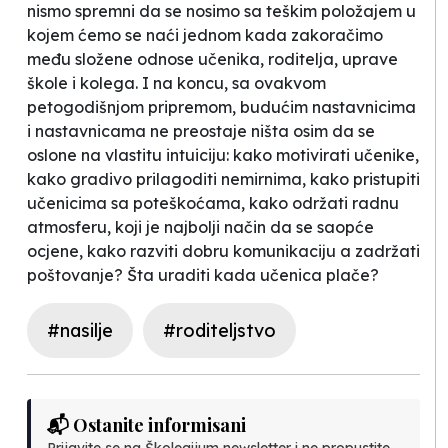
nismo spremni da se nosimo sa teškim položajem u
kojem ćemo se naći jednom kada zakoračimo
među složene odnose učenika, roditelja, uprave
škole i kolega. I na koncu, sa ovakvom
petogodišnjom pripremom, budućim nastavnicima
i nastavnicama ne preostaje ništa osim da se
oslone na vlastitu intuiciju: kako motivirati učenike,
kako gradivo prilagoditi nemirnima, kako pristupiti
učenicima sa poteškoćama, kako održati radnu
atmosferu, koji je najbolji način da se saopće
ocjene, kako razviti dobru komunikaciju a zadržati
poštovanje? Šta uraditi kada učenica plače?
#nasilje
#roditeljstvo
📬 Ostanite informisani
Prijavite se na Školegijum newsletter i ne propustite