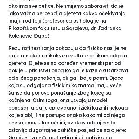
ako ima sve petice. Ne smijemo zaboraviti da je
jako važna percepcija djeteta kakva očekivanja
imaju roditelji
(profesorica psihologije na
Filozofskom fakultetu u Sarajevu, dr. Jadranka
Kolenović-Đapo).
Rezultati testiranja pokazuju da fizičko nasilje ne
daje apsolutno nikakve rezultate prilikom odgoja
djeteta. Dijete se na određen vremenski period i
dok je u prisustvu onog ko ga je kaznio suzdržava
od sličnog ponašanja, ali ga i bolje pamti. Djeca
koja su odgajana fizičkim kaznama imaju veće
šanse da ponove ponašanje zbog kojeg su
kažnjena. Osim toga, ona usvajaju model
ponašanja da je opravdano fizički kazniti nekoga
ko je slabiji i ne postupa onako kako mi od njega
očekujemo. U konačnici, ovakav
odgoj
često
ostavlja dugotrajne psihičke posljedice na dijete:
Granice
[između maltretiranja i motivisanja