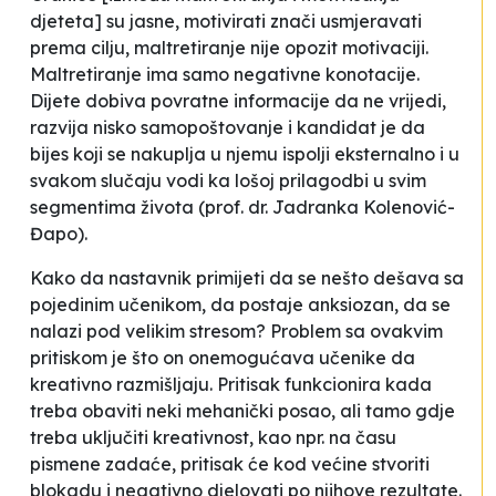
djeteta]
su jasne, motivirati znači usmjeravati
prema cilju, maltretiranje nije opozit motivaciji.
Maltretiranje ima samo negativne konotacije.
Dijete dobiva povratne informacije da ne vrijedi,
razvija nisko samopoštovanje i kandidat je da
bijes koji se nakuplja u njemu ispolji eksternalno i u
svakom slučaju vodi ka lošoj prilagodbi u svim
segmentima života
(prof. dr. Jadranka Kolenović-
Đapo).
Kako da nastavnik primijeti da se nešto dešava sa
pojedinim učenikom, da postaje anksiozan, da se
nalazi pod velikim stresom? Problem sa ovakvim
pritiskom je što on onemogućava učenike da
kreativno razmišljaju. Pritisak funkcionira kada
treba obaviti neki mehanički posao, ali tamo gdje
treba uključiti kreativnost, kao npr. na času
pismene zadaće, pritisak će kod većine stvoriti
blokadu i negativno djelovati po njihove rezultate.