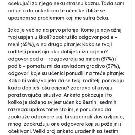
očekujući za njega neku strašnu kaznu. Tada sam
odlučio da anketiram te učenike i bliže se
upoznam sa problemom koji me sutra čeka.
Iako je većina na prvo pitanje:
Kome
je najvažniji
tvoj uspjeh u školi?
zaokružila odgovor pod
e
–
meni
(65%), a na drugo pitanje:
Kako se tvoji
roditelji ponašaju ako dobiješ nižu ocjenu?
odgovor pod
a
–
razgovaraju sa mnom
(37%) i
pod
b
–
pomažu mi da savladam gradivo
(37%),
odgovori koje su učenici ponudili na treće pitanje:
Kako bi volio/voljela da se tvoji roditelji ponašaju
kada dobiješ lošu ocjenu?
zapravo otkrivaju
poražavajuća iskustva. Anketa pokazuje i to
koliko je složena svijest učenika šestih i sedmih
razreda: uprkos tome što im je ponuđeno da
zaokruže odgovore koji bi sugerirali zlostavljanje,
mnogi zaokružuju one odgovore koji su poželjni i
očekivani. Veliki broj anketa urađenih sa šestim i