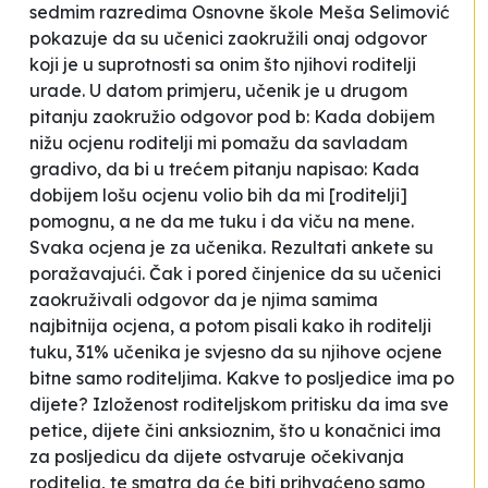
sedmim razredima Osnovne škole
Meša Selimović
pokazuje da su učenici zaokružili onaj odgovor
koji je u suprotnosti sa onim što njihovi roditelji
urade. U datom primjeru, učenik je u drugom
pitanju zaokružio odgovor pod
b
: Kada dobijem
nižu ocjenu roditelji
mi pomažu da savladam
gradivo
, da bi u trećem pitanju napisao: Kada
dobijem lošu ocjenu volio bih
da mi
[roditelji]
pomognu, a ne da me tuku i da viču na mene.
Svaka ocjena je za učenika.
Rezultati ankete su
poražavajući. Čak i pored činjenice da su učenici
zaokruživali odgovor da je njima samima
najbitnija ocjena, a potom pisali kako ih roditelji
tuku, 31% učenika je svjesno da su njihove ocjene
bitne samo roditeljima. Kakve to posljedice ima po
dijete?
Izloženost roditeljskom pritisku da ima sve
petice, dijete čini anksioznim, što u konačnici ima
za posljedicu da dijete ostvaruje očekivanja
roditelja, te smatra da će biti prihvaćeno samo