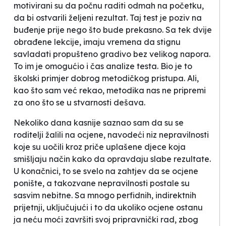
motivirani su da počnu raditi odmah na početku,
da bi ostvarili željeni rezultat. Taj test je poziv na
buđenje prije nego što bude prekasno. Sa tek dvije
obrađene lekcije, imaju vremena da stignu
savladati propušteno gradivo bez velikog napora.
To im je omogućio i čas analize testa. Bio je to
školski primjer dobrog metodičkog pristupa. Ali,
kao što sam već rekao, metodika nas ne pripremi
za ono što se u stvarnosti dešava.
Nekoliko dana kasnije saznao sam da su se
roditelji žalili na ocjene, navodeći niz nepravilnosti
koje su uočili kroz priče uplašene djece koja
smišljaju način kako da opravdaju slabe rezultate.
U konačnici, to se svelo na zahtjev da se ocjene
ponište, a takozvane nepravilnosti postale su
sasvim nebitne. Sa mnogo perfidnih, indirektnih
prijetnji, uključujući i to da ukoliko ocjene ostanu
ja neću moći završiti svoj pripravnički rad, zbog