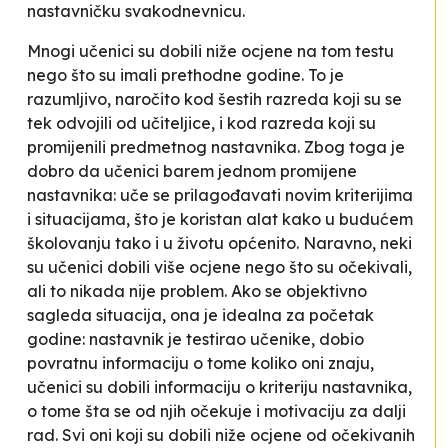
nastavničku svakodnevnicu.
Mnogi učenici su dobili niže ocjene na tom testu
nego što su imali prethodne godine. To je
razumljivo, naročito kod šestih razreda koji su se
tek odvojili od učiteljice, i kod razreda koji su
promijenili predmetnog nastavnika. Zbog toga je
dobro da učenici barem jednom promijene
nastavnika: uče se prilagođavati novim kriterijima
i situacijama, što je koristan alat kako u budućem
školovanju tako i u životu općenito. Naravno, neki
su učenici dobili više ocjene nego što su očekivali,
ali to nikada nije problem. Ako se objektivno
sagleda situacija, ona je idealna za početak
godine: nastavnik je testirao učenike, dobio
povratnu informaciju o tome koliko oni znaju,
učenici su dobili informaciju o kriteriju nastavnika,
o tome šta se od njih očekuje i motivaciju za dalji
rad. Svi oni koji su dobili niže ocjene od očekivanih