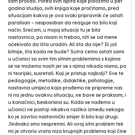
sam prošao. Pored svih ispita koje položimo u pet
godina studija, svih knjiga koje pročitamo, pred
situacijom kakva je ova svaki pripravnik će ostati
paralisan – nesposoban da reaguje na bilo koji
način. Srećom, u mojoj situaciji tu je bila
nastavnica, pa nisam ni trebao, niti se od mene
očekivalo da išta uradim. Ali šta da nije? Ili još
bitnije, šta kada ne bude? Sutra ćemo ostati sami
u učionici sa svim tim sitnim problemima s kojima
se ne možemo nositi jer se s njima nikada nismo, pa
ni teorijski, susretali. Koji je pristup najbolji? Sve te
pedagogije, metodike, didaktike, psihologije,
nastavna umijeća koja prođemo ne pripreme nas
ni na jednu ovakvu situaciju, ne bave se praksom, i
u konačnici, beskorisna su. Kada se nađemo u
učionici ne postoji nikakva razlika između nekoga
ko je završio nastavnički smijer ili bilo koji drugi.
Jednako smo nespremni. Ali ovaj sitni problem tek
mi je otvorio vrata niza krupnijih problema koji čine