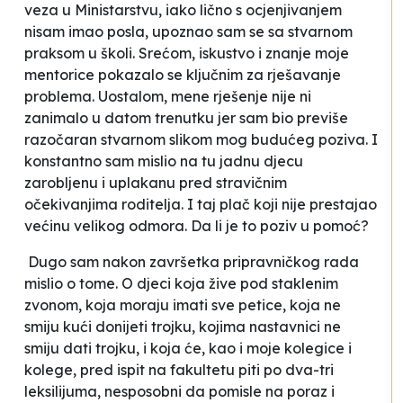
veza u Ministarstvu, iako lično s ocjenjivanjem
nisam imao posla, upoznao sam se sa stvarnom
praksom u školi. Srećom, iskustvo i znanje moje
mentorice pokazalo se ključnim za rješavanje
problema. Uostalom, mene rješenje nije ni
zanimalo u datom trenutku jer sam bio previše
razočaran stvarnom slikom mog budućeg poziva. I
konstantno sam mislio na tu jadnu djecu
zarobljenu i uplakanu pred stravičnim
očekivanjima roditelja. I taj plač koji nije prestajao
većinu velikog odmora. Da li je to poziv u pomoć?
Dugo sam nakon završetka pripravničkog rada
mislio o tome. O djeci koja žive pod staklenim
zvonom, koja moraju imati sve petice, koja ne
smiju kući donijeti trojku, kojima nastavnici ne
smiju dati trojku, i koja će, kao i moje kolegice i
kolege, pred ispit na fakultetu piti po dva-tri
leksilijuma, nesposobni da pomisle na poraz i