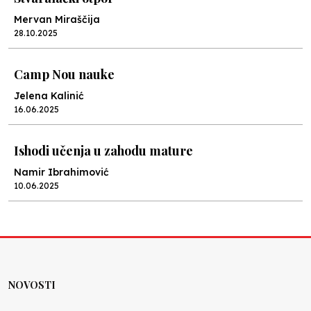
Mervan Miraščija
28.10.2025
Camp Nou nauke
Jelena Kalinić
16.06.2025
Ishodi učenja u zahodu mature
Namir Ibrahimović
10.06.2025
Kraj školske godine, fotofiniš
Anes Osmić
04.06.2025
NOVOSTI
Reformar’s Coming