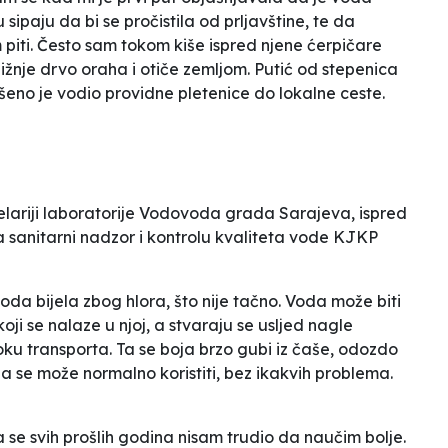
ipaju da bi se pročistila od prljavštine, te da
piti. Često sam tokom kiše ispred njene ćerpičare
bližnje drvo oraha i otiče zemljom. Putić od stepenica
avršeno je vodio providne pletenice do lokalne ceste.
elariji laboratorije Vodovoda grada Sarajeva, ispred
 sanitarni nadzor i kontrolu kvaliteta vode KJKP
voda bijela zbog hlora, što nije tačno. Voda može biti
ji se nalaze u njoj, a stvaraju se usljed nagle
oku transporta. Ta se boja brzo gubi iz čaše, odozdo
da se može normalno koristiti, bez ikakvih problema.
 se svih prošlih godina nisam trudio da naučim bolje.