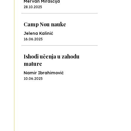
Mervan Miraščija
28.10.2025
Camp Nou nauke
Jelena Kalinić
16.06.2025
Ishodi učenja u zahodu
mature
Namir Ibrahimović
10.06.2025
Kraj školske godine, fotofiniš
Anes Osmić
04.06.2025
Reformar’s Coming