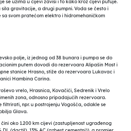
e se uzima u cijevi zavisi i to kako kroz cijevi putuje.
a
sila gravitacije, a drugi pumpni. Voda se često i
 sa svom pratećom elektro i hidromehaničkom
jevsko polje, iz jednog od 38 bunara i pumpa se do
tacionim putem dovodi do rezervoara Alipašin Most i
pne stanice Hrasno, stiže do rezervoara Lukavac i
tanici Hambina Carina.
roševo vrelo, Hrasnica, Kovačići, Sedrenik i Vrelo
imenih zona, odnosno pripadajućih rezervoara.
iltrirati, npr. u postrojenju Vogošća, odakle se
bilja Glava.
ini oko 1.200 km cijevi (zastupljenost ugrađenog
8% DL (dactil), 13% AC (azbest cementni)), a promjer