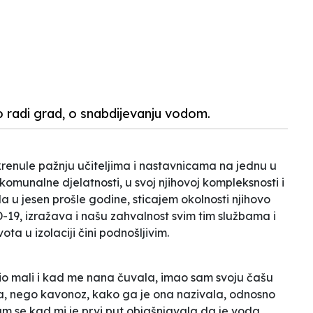
N
o radi grad, o snabdijevanju vodom.
 skrenule pažnju učiteljima i nastavnicama na jednu u
munalne djelatnosti, u svoj njihovoj kompleksnosti i
a u jesen prošle godine, sticajem okolnosti njihovo
-19, izražava i našu zahvalnost svim tim službama i
ota u izolaciji čini podnošljivim.
o mali i kad me nana čuvala, imao sam svoju čašu
ša, nego kavonoz, kako ga je ona nazivala, odnosno
ćam se kad mi je prvi put objašnjavala da je voda