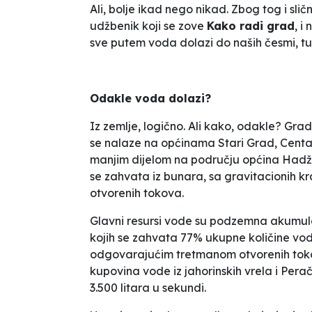
Ali, bolje ikad nego nikad. Zbog tog i sli
udžbenik koji se zove
Kako radi grad
, i
sve putem voda dolazi do naših česmi, tu
Odakle voda dolazi?
Iz zemlje, logično. Ali kako, odakle? Gr
se nalaze na općinama Stari Grad, Centar
manjim dijelom na području općina Hadžić
se zahvata iz bunara, sa gravitacionih kr
otvorenih tokova.
Glavni resursi vode su podzemna akumula
kojih se zahvata 77% ukupne količine vode
odgovarajućim tretmanom otvorenih toko
kupovina vode iz jahorinskih vrela i Pera
3.500 litara u sekundi.