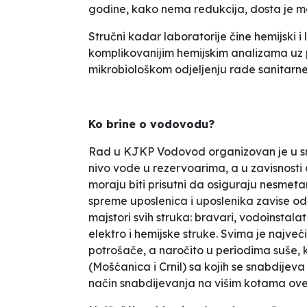
godine, kako nema redukcija, dosta je m
Stručni kadar laboratorije čine hemijski i l
komplikovanijim hemijskim analizama uz 
mikrobiološkom odjeljenju rade sanitarne i
Ko brine o vodovodu?
Rad u KJKP Vodovod organizovan je u sm
nivo vode u rezervoarima, a u zavisnosti 
moraju biti prisutni da osiguraju nesmet
spreme uposlenica i uposlenika zavise od 
majstori svih struka: bravari, vodoinstala
elektro i hemijske struke. Svima je najve
potrošače, a naročito u periodima suše, 
(Mošćanica i Crnil) sa kojih se snabdijev
način snabdijevanja na višim kotama ove