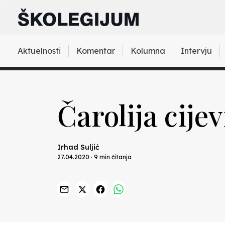
Aktuelnosti
Komentar
Kolumna
Intervju
Čarolija cijev
Irhad Suljić
27.04.2020 · 9 min čitanja