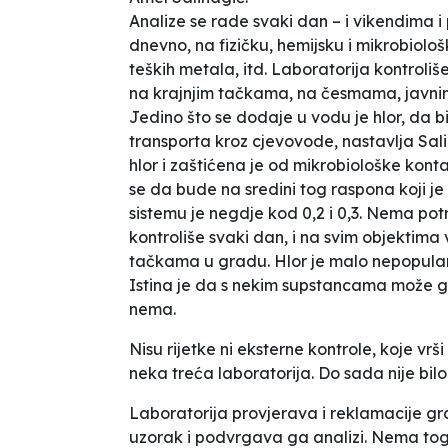
Analize se rade svaki dan – i vikendima i
dnevno, na fizičku, hemijsku i mikrobiol
teških metala, itd. Laboratorija kontroliš
na krajnjim tačkama, na česmama, javn
Jedino što se dodaje u vodu je hlor, da b
transporta kroz cjevovode
, nastavlja Sal
hlor i zaštićena je od mikrobiološke konta
se da bude na sredini tog raspona koji je
sistemu je negdje kod 0,2 i 0,3. Nema po
kontroliše svaki dan, i na svim objektim
tačkama u gradu.
Hlor je malo nepopular
Istina je da s nekim supstancama može grad
nema.
Nisu rijetke ni eksterne kontrole, koje vrš
neka treća laboratorija. Do sada nije bilo
Laboratorija provjerava i reklamacije gr
uzorak i podvrgava ga analizi. Nema toga 