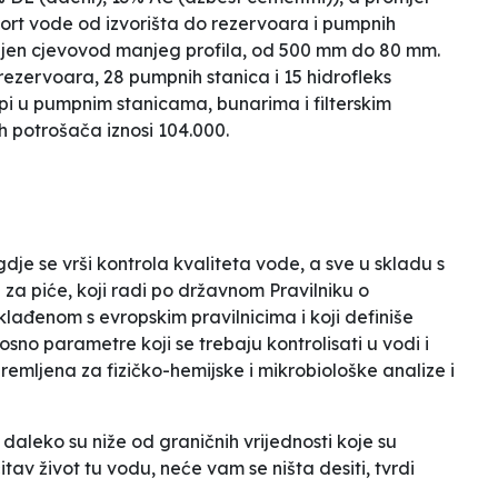
rt vode od izvorišta do rezervoara i pumpnih
upljen cjevovod manjeg profila, od 500 mm do 80 mm.
rezervoara, 28 pumpnih stanica i 15 hidrofleks
mpi u pumpnim stanicama, bunarima i filterskim
h potrošača iznosi 104.000.
gdje se vrši kontrola kvaliteta vode, a sve u skladu s
 za piće, koji radi po državnom Pravilniku o
klađenom s evropskim pravilnicima i koji definiše
sno parametre koji se trebaju kontrolisati u vodi i
premljena za fizičko-hemijske i mikrobiološke analize i
 daleko su niže od graničnih vrijednosti koje su
itav život tu vodu, neće vam se ništa desiti
, tvrdi