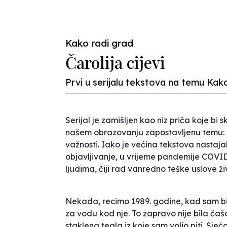
Previous
Kako radi grad
Čarolija cijevi
Prvi u serijalu tekstova na temu Kak
Serijal je zamišljen kao niz priča koje bi
našem obrazovanju zapostavljenu temu: ko
važnosti. Iako je većina tekstova nastajal
objavljivanje, u vrijeme pandemije COVID
ljudima, čiji rad vanredno teške uslove živ
Nekada, recimo 1989. godine, kad sam bi
za vodu kod nje. To zapravo nije bila ča
staklena tegla iz koje sam volio piti. Sje