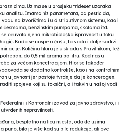
 praznicima. Uzima se u prosjeku trideset uzoraka
ošku analizu. Imamo niz parametara, od pesticida,
e vodu na izvorištima i u distributivnom sistemu, kao i
im česmama, benzinskim pumpama, školama itd.
i se očuvala njena mikrobiološka ispravnost u toku
ihagić.
Kada se naspe u čašu, ta voda i dalje sadrži
minacije. Količina hlora je u skladu s Pravilnikom, teži
 potreban, do 0,5 miligrama po litru. Kod nas u
trebe za većom koncetracijom. Hlor se također
a vodovoda se dodatno kontroliše, kao i na kontrolnim
an u javnosti jer postoje tvrdnje da je kancerogen.
iti spojeve koji su toksični, ali takvih u našoj vodi
i Federalni ili Kantonalni zavod za javno zdravstvo, ili
 utvrđenih nepravilnosti.
ađana, besplatno na licu mjesta, odakle uzima
puno, bilo je više kad su bile redukcije, ali ove