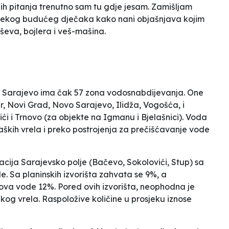
čnih pitanja trenutno sam tu gdje jesam. Zamišljam
 nekog budućeg dječaka kako nani objašnjava kojim
ševa, bojlera i veš-mašina.
ad Sarajevo ima čak 57 zona vodosnabdijevanja. One
, Novi Grad, Novo Sarajevo, Ilidža, Vogošća, i
i i Trnovo (za objekte na Igmanu i Bjelašnici). Voda
aških vrela i preko postrojenja za prečišćavanje vode
cija Sarajevsko polje (Bačevo, Sokolovići, Stup) sa
. Sa planinskih izvorišta zahvata se 9%, a
va vode 12%. Pored ovih izvorišta, neophodna je
čkog vrela. Raspoložive količine u prosjeku iznose