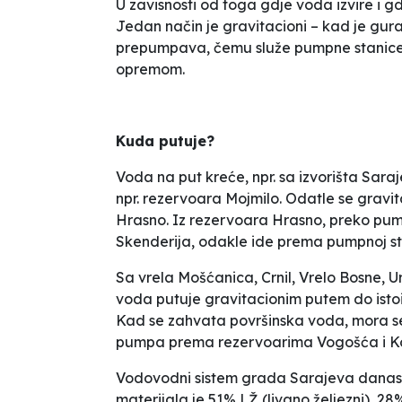
U zavisnosti od toga gdje voda izvire i gdj
Jedan način je gravitacioni – kad je
gur
prepumpava, čemu služe pumpne stanice
opremom.
Kuda putuje?
Voda na put kreće, npr. sa izvorišta Sara
npr. rezervoara Mojmilo. Odatle se gravi
Hrasno. Iz rezervoara Hrasno, preko pum
Skenderija, odakle ide prema pumpnoj s
Sa vrela Mošćanica, Crnil, Vrelo Bosne, U
voda putuje gravitacionim putem do isto
Kad se zahvata površinska voda, mora se f
pumpa prema rezervoarima Vogošća i Ko
Vodovodni sistem grada Sarajeva danas č
materijala je 51% LŽ (livano željezni), 2