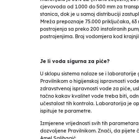
cjevovoda od 1.000 do 500 mm za transpo
stanica, dok je u samoj distribuciji zast
Mreža prepoznaje 75.000 priključaka, 63 
postrojenja sa preko 200 instaliranih pu
postrojenjima. Broj vodomjera kod krajnji
Je li voda sigurna za piće?
U sklopu sistema nalaze se i laboratorije 
Pravilnikom o higijenskoj ispravnosti vode
zdravstvenoj ispravnosti vode za piće, us
tačno kakav kvalitet vode treba biti, odno
učestalost tih kontrola. Laboratorija je o
ispituje te parametre.
Izmjerene vrijednosti svih tih parametara
dozvoljene Pravilnikom. Znači, da pijete č
Amel Salihagić.