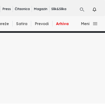
Press
Čitaonica
Magazin
Slik&Slika
mreže
Satira
Prevodi
Arhiva
Meni