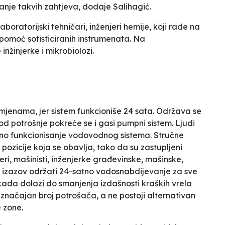
anje takvih zahtjeva
, dodaje Salihagić.
aboratorijski tehničari, inženjeri hemije, koji rade na
pomoć sofisticiranih instrumenata. Na
nžinjerke i mikrobiolozi.
jenama, jer sistem funkcioniše 24 sata. Održava se
od potrošnje pokreće se i gasi pumpni sistem. Ljudi
ano funkcionisanje vodovodnog sistema. Stručne
pozicije koja se obavlja, tako da su zastupljeni
teri, mašinisti, inženjerke građevinske, mašinske,
ći izazov održati 24-satno vodosnabdijevanje za sve
kada dolazi do smanjenja izdašnosti kraških vrela
a značajan broj potrošača, a ne postoji alternativan
 zone.