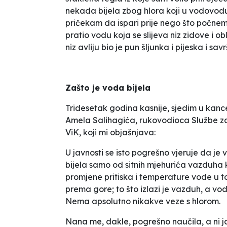
nekada bijela zbog hlora koji u vodovodu s
pričekam da
ispari
prije nego što počnem 
pratio vodu koja se slijeva niz zidove i o
niz avliju bio je pun šljunka i pijeska i s
Zašto je voda bijela
Tridesetak godina kasnije, sjedim u kanc
Amela Salihagića, rukovodioca Službe za
ViK, koji mi objašnjava:
U javnosti se isto pogrešno vjeruje da je 
bijela samo od sitnih mjehurića vazduha ko
promjene pritiska i temperature vode u t
prema gore; to što izlazi je vazduh, a vo
Nema apsolutno nikakve veze s hlorom.
Nana me, dakle, pogrešno naučila, a ni ja