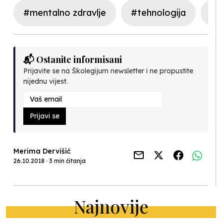
#mentalno zdravlje
#tehnologija
#n
📬 Ostanite informisani
Prijavite se na Školegijum newsletter i ne propustite
nijednu vijest.
Prijavi se
Merima Dervišić
26.10.2018 · 3 min čitanja
Najnovije