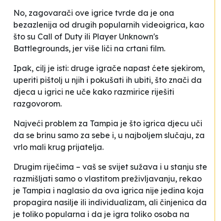
No, zagovarači ove igrice tvrde da je ona
bezazlenija od drugih popularnih videoigrica, kao
što su
Call of Duty
ili
Player Unknown's
Battlegrounds
, jer više liči na crtani film.
Ipak, cilj je isti: druge igrače napast ćete sjekirom,
uperiti pištolj u njih i pokušati ih ubiti, što znači da
djeca u igrici ne uče kako razmirice riješiti
razgovorom.
Najveći problem za Tampia je što igrica djecu uči
da se brinu samo za sebe i, u najboljem slučaju, za
vrlo mali krug prijatelja.
Drugim riječima – vaš se svijet sužava i u stanju ste
razmišljati samo o vlastitom preživljavanju
, rekao
je Tampia i naglasio da ova igrica nije jedina koja
propagira nasilje ili individualizam, ali činjenica da
je toliko popularna i da je igra toliko osoba na