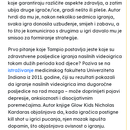
koje garantiraju različite aspekte zdravlja, a zatim
ubija druge igrače/ice, gradi nešto ili pleše. Autor
tvrdi da mu je, nakon nekoliko sedmica igranja,
svaka igra donosila uzbuđenje, smijeh i zabavu, a
to što je komunicirao s drugima u igri davalo mu je
smisao za formiranje strategije.
Prvo pitanje koje Tampio postavlja jeste koje su
zdravstvene posljedice igranja nasilnih videoigrica
tokom dužih perioda kod djece? Poziva se na
istraživanje
medicinskog fakulteta Univerziteta
Indiana iz 2011. godine, čiji su rezultati pokazali
da igranje nasilnih videoigrica ima dugoročne
posljedice na rad mozga – može doprinijeti pojavi
depresije, anksioznosti i disocijativnim
poremećajima. Autor knjige
Glow Kids
Nicholas
Kardaras objašnjava da, kada igračica postigne
kill shot
u igrici pucanja, njen mozak ispušta
dopamin, što objašnjava ovisnost o igranju.