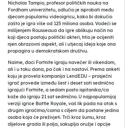
Nicholas Tampio, profesor političkih nauka na
Fordham univerzitetu, odlučio je isprobati među
djecom popularnu videoigricu, kako bi dokučio
zašto je igra više od 125 miliona osoba. Vodeći se
mišljenjem Rousseaua da igre oblikuju način na
koji djeca postaju politički akteri, htio je ocijeniti
njen obrazovni aspekt, ali i utjecaj ideja koje ona
propagira u demokratskom društvu.
Naime, đaci
Fortnite
igraju navečer ili vikendom,
ali i u toku dana, pa čak i na nastavi. Prema anketi
koju je provela kompanija LendEDU – prosječni
igrač provede između šest i deset sati sedmično
igrajući
Fortnite
, a sedam posto ispitanika/ca
kaže da igraju 21 sat sedmično. U najpopularnijoj
verziji igrice Battle Royale, vaš lik pada na otok s
drugim igračima/cama s ciljem da postane jedina
osoba koja će preživjeti. Trči kroz šumu, kroz
dijelove grada ili polja, sakuplja oružje i opcije