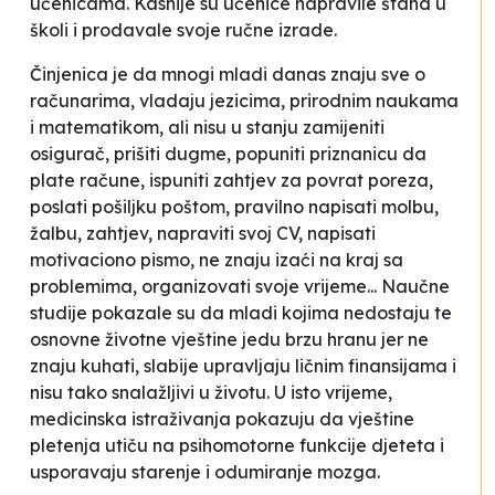
učenicama. Kasnije su učenice napravile štand u
školi i prodavale svoje ručne izrade.
Činjenica je da mnogi mladi danas znaju sve o
računarima, vladaju jezicima, prirodnim naukama
i matematikom, ali nisu u stanju zamijeniti
osigurač, prišiti dugme, popuniti priznanicu da
plate račune, ispuniti zahtjev za povrat poreza,
poslati pošiljku poštom, pravilno napisati molbu,
žalbu, zahtjev, napraviti svoj CV, napisati
motivaciono pismo, ne znaju izaći na kraj sa
problemima, organizovati svoje vrijeme... Naučne
studije pokazale su da mladi kojima nedostaju te
osnovne životne vještine jedu brzu hranu jer ne
znaju kuhati, slabije upravljaju ličnim finansijama i
nisu tako snalažljivi u životu. U isto vrijeme,
medicinska istraživanja pokazuju da vještine
pletenja utiču na psihomotorne funkcije djeteta i
usporavaju starenje i odumiranje mozga.