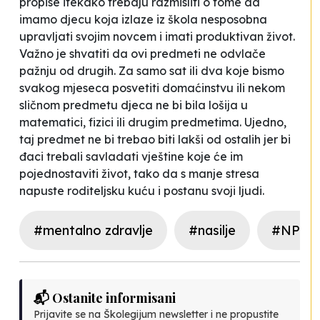
propise itekako trebaju razmisliti o tome da
imamo djecu koja izlaze iz škola nesposobna
upravljati svojim novcem i imati produktivan život.
Važno je shvatiti da ovi predmeti ne odvlače
pažnju od drugih. Za samo sat ili dva koje bismo
svakog mjeseca posvetiti domaćinstvu ili nekom
sličnom predmetu djeca ne bi bila lošija u
matematici, fizici ili drugim predmetima. Ujedno,
taj predmet ne bi trebao biti lakši od ostalih jer bi
đaci trebali savladati vještine koje će im
pojednostaviti život, tako da s manje stresa
napuste roditeljsku kuću i postanu
svoji
ljudi.
#mentalno zdravlje
#nasilje
#NPP
📬 Ostanite informisani
Prijavite se na Školegijum newsletter i ne propustite