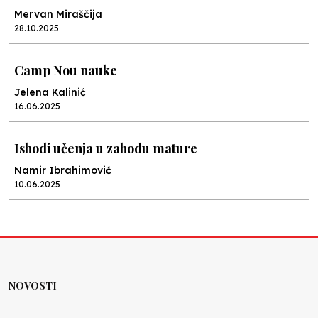
Mervan Miraščija
28.10.2025
Camp Nou nauke
Jelena Kalinić
16.06.2025
Ishodi učenja u zahodu mature
Namir Ibrahimović
10.06.2025
Kraj školske godine, fotofiniš
Anes Osmić
04.06.2025
NOVOSTI
Reformar’s Coming