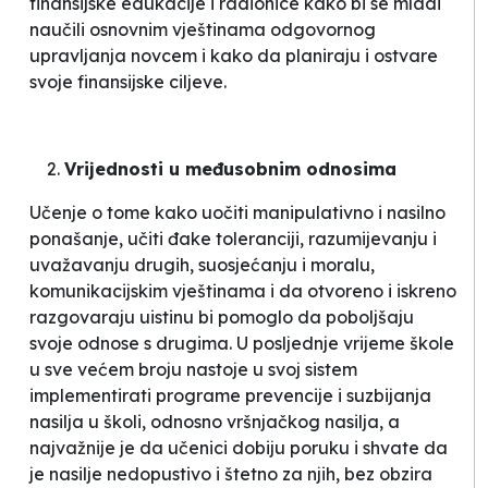
finansijske edukacije i radionice kako bi se mladi
naučili osnovnim vještinama odgovornog
upravljanja novcem i kako da planiraju i ostvare
svoje finansijske ciljeve.
Vrijednosti u međusobnim odnosima
Učenje o tome kako uočiti manipulativno i nasilno
ponašanje, učiti đake toleranciji, razumijevanju i
uvažavanju drugih, suosjećanju i moralu,
komunikacijskim vještinama i da otvoreno i iskreno
razgovaraju uistinu bi pomoglo da poboljšaju
svoje odnose s drugima. U posljednje vrijeme škole
u sve većem broju nastoje u svoj sistem
implementirati programe prevencije i suzbijanja
nasilja u školi, odnosno vršnjačkog nasilja, a
najvažnije je da učenici dobiju poruku i shvate da
je nasilje nedopustivo i štetno za njih, bez obzira