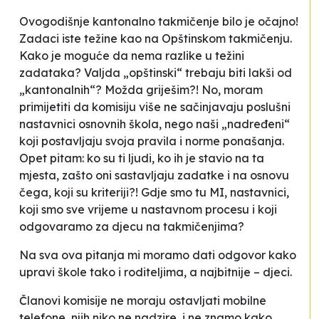
Ovogodišnje kantonalno takmičenje bilo je očajno!
Zadaci iste težine kao na Opštinskom takmičenju.
Kako je moguće da nema razlike u težini
zadataka? Valjda „opštinski“ trebaju biti lakši od
„kantonalnih“? Možda griješim?! No, moram
primijetiti da komisiju više ne sačinjavaju poslušni
nastavnici osnovnih škola, nego naši „nadređeni“
koji postavljaju svoja pravila i norme ponašanja.
Opet pitam: ko su ti ljudi, ko ih je stavio na ta
mjesta, zašto oni sastavljaju zadatke i na osnovu
čega, koji su kriteriji?! Gdje smo tu MI, nastavnici,
koji smo sve vrijeme u nastavnom procesu i koji
odgovaramo za djecu na takmičenjima?
Na sva ova pitanja mi moramo dati odgovor kako
upravi škole tako i roditeljima, a najbitnije – djeci.
Članovi komisije ne moraju ostavljati mobilne
telefone, njih niko ne nadzire, i ne znamo kako