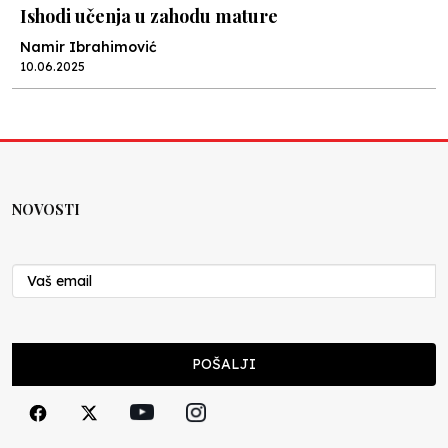
Ishodi učenja u zahodu mature
Namir Ibrahimović
10.06.2025
Kraj školske godine, fotofiniš
Anes Osmić
04.06.2025
NOVOSTI
Reformar’s Coming
Nenad Veličković
29.10.2024
Cuke i djeca
POŠALJI
Školegijum redakcija
06.12.2023