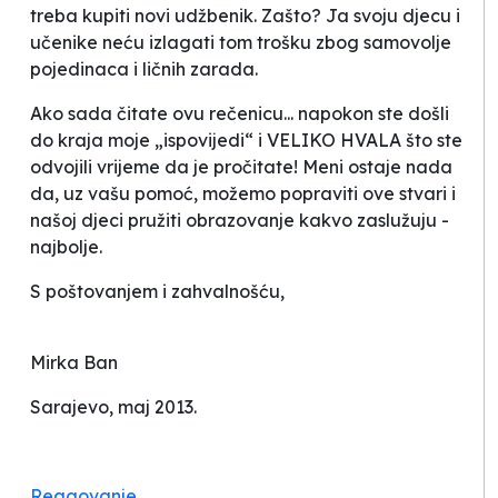
treba kupiti novi udžbenik. Zašto? Ja svoju djecu i
učenike neću izlagati tom trošku zbog samovolje
pojedinaca i ličnih zarada.
Ako sada čitate ovu rečenicu... napokon ste došli
do kraja moje „ispovijedi“ i VELIKO HVALA što ste
odvojili vrijeme da je pročitate! Meni ostaje nada
da, uz vašu pomoć, možemo popraviti ove stvari i
našoj djeci pružiti obrazovanje kakvo zaslužuju -
najbolje.
S poštovanjem i zahvalnošću,
Mirka Ban
Sarajevo, maj 2013.
Reagovanje