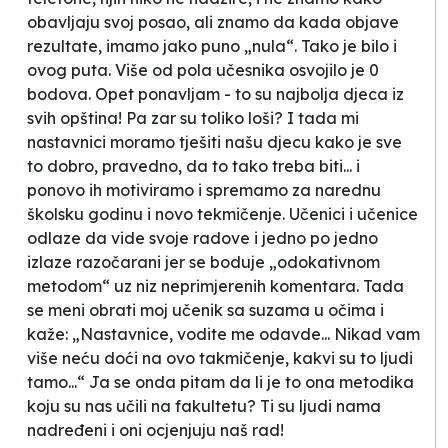
obavljaju svoj posao, ali znamo da kada objave
rezultate, imamo jako puno „nula“. Tako je bilo i
ovog puta. Više od pola učesnika osvojilo je 0
bodova. Opet ponavljam - to su najbolja djeca iz
svih opština! Pa zar su toliko loši? I tada mi
nastavnici moramo tješiti našu djecu kako je sve
to dobro, pravedno, da to tako treba biti... i
ponovo ih motiviramo i spremamo za narednu
školsku godinu i novo tekmičenje. Učenici i učenice
odlaze da vide svoje radove i jedno po jedno
izlaze razočarani jer se boduje „odokativnom
metodom“ uz niz neprimjerenih komentara. Tada
se meni obrati moj učenik sa suzama u očima i
kaže: „Nastavnice, vodite me odavde... Nikad vam
više neću doći na ovo takmičenje, kakvi su to ljudi
tamo...“ Ja se onda pitam da li je to ona metodika
koju su nas učili na fakultetu? Ti su ljudi nama
nadređeni i oni ocjenjuju naš rad!