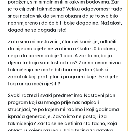
poraženi, s minimalnim ili nikakvim bodovima. Zar
je to cilj ovih takmičenja? Veliku odgovornost tada
snosi nastavnik da svima objasni da je to sve bilo
neprimjereno i da će biti bolje dogodine. Nažalost,
dogodine se događa isto!
Zato smo mi nastavnici, članovi komisije, odlučili
da nijedno dijete ne vratimo u školu s 0 bodova,
nego da barem dobije 1 bod. A zar ta najbolja
djeca trebaju samilost od nas? Zar na ovom nivou
takmičenja ne može biti barem jedan školski
zadatak koji prati plan i program i koje će dijete
tog ranga moći riješiti?
Svaki razred i svaki predmet ima Nastavni plan i
program koji su mnogo prije nas napisali
stručnjaci, te po kojem mi radimo i koji godinama
ispraća generacije. Zašto isto ne postoji i za
takmičenja? Zašto se ne definira šta tačno, koja
oblast, u kojem razredu, koja težina zadataka,