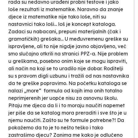
rada su nedavno urađeni probni testove i jako
loše rezultati iz matematike. Naravno da znanje
djece iz matematike nije tako loše, niti su
nastavnici tako loši... loš je koncept kataloga.
Zadaci su nabacani, prepuni materijalnih (čak i
gramatičkih) grešaka... U međuvremenu greške su
ispravljene, ali to nije nigdje javno objavljeno, već
smo slučajno otkrili na stranici PPZ-a. Nije problem
u greškama, posebno onim koje se mogu ispraviti,
ali način na koji se to uradilo nije dobar. Roditelji
su s pravom digli uzbunu i tražili od nas nastavnika
da te greške popravimo. Na početku kataloga se
nalazi „more“ formula od kojih ima onih totalno
neprimjerenih jer uopće nisu za osnovnu školu.
Pitaju me djeca da li i to moraju naučiti napemet
jer piše da se katalog mora preraditi i sve što je u
njemu naučiti. Zašto su te formule potrebne?! Da
pokažemo da to je to nešto teško i tako
zastrašimo djecu? Zanima me kako je odlučeno