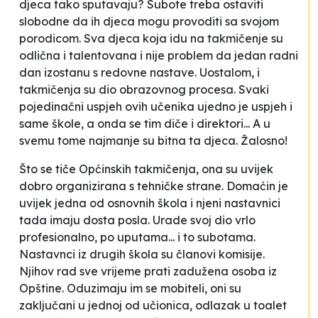
djeca tako sputavaju? Subote treba ostaviti
slobodne da ih djeca mogu provoditi sa svojom
porodicom. Sva djeca koja idu na takmičenje su
odlična i talentovana i nije problem da jedan radni
dan izostanu s redovne nastave. Uostalom, i
takmičenja su dio obrazovnog procesa. Svaki
pojedinačni uspjeh ovih učenika ujedno je uspjeh i
same škole, a onda se tim diče i direktori... A u
svemu tome najmanje su bitna ta djeca. Žalosno!
Što se tiče Općinskih takmičenja, ona su uvijek
dobro organizirana s tehničke strane. Domaćin je
uvijek jedna od osnovnih škola i njeni nastavnici
tada imaju dosta posla. Urade svoj dio vrlo
profesionalno, po uputama... i to subotama.
Nastavnci iz drugih škola su članovi komisije.
Njihov rad sve vrijeme prati zadužena osoba iz
Opštine. Oduzimaju im se mobiteli, oni su
zaključani u jednoj od učionica, odlazak u toalet