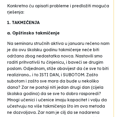
Konkretno ću opisati probleme i predložiti moguća
rješenja:
1. TAKMIČENJA
a. Opštinsko takmičenje
Na seminaru stručnih aktiva u januaru rečeno nam
je da ovu školsku godinu takmičenje neće biti
održano zbog nedostatka novca. Nastavili smo
raditi prihvativši tu činjenicu, i baveći se drugim
poslom. Odjednom, stiže obavijest da će sve to biti
realizirano... i to ISTI DAN, i SUBOTOM. Zašto
subotom i zašto sve mora da bude u nekoliko
dana? Zar ne postoji niti jedan drugi dan (cijela
školska godina) da se sve to dobro rasporedi?
Mnogi učenici i učenice imaju kapacitet i volju da
učestvuju na više takmičenja što im ova metoda
ne dozvoljava. Zar nam je cilj da se nadarena