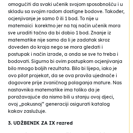
omogućiti da svaki učenik svojom sposobnošću i u
skladu sa svojim radom dostigne bodove. Također,
ocjenjivanje je samo 0 ili 1 bod. To nije u
matemaici korektno jer na taj način učenik mora
sve uraditi tačno da bi dobio 1 bod. Znanje iz
matematike nije samo da li je zadatak skroz
doveden do kraja nego se mora gledati i
postupak i način izrade, a onda se sve to treba i
bodovati. Sigurno bi ovim postupkom ocjenjivanja
bilo mnogo boljih rezultata. Bilo bi lijepo, iako je
ovo pilot projekat, da se ova pravila ujednače i
dogovore prije zvaničnog polaganja mature. Nas
nastavnika matematike ima toliko da je
poražavajuće da nismo bili u stanju ovoj djeci,
ovoj „pokusnoj“ generaciji osigurati katalog
kakav zaslužuje.
3. UDŽBENIK ZA IX razred