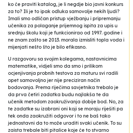
ko će praviti katalog, je li negdje bio javni konkurs
za to? Ili je to ipak odluka samovolje nekih ljudi?
Imali smo odličan pristup vježbanju i pripremanju
učenika za polaganje prijemnog ispita za upis u
srednju školu koji je funkcionirao od 1997. godine i
ne znam zašto se 2013. morala izmisliti topla voda i
mijenjati nešto što je bilo efikasno.
U razgovoru sa svojim kolegama, nastavnicima
matematike, vidjeli smo da smo i prilikom
ocjenjivanja probnih testova za maturu svi radili
opet samovoljno jer nije preciziran način
bodovanja. Prema riječima savjetnika trebalo je
da prva četiri zadatka budu najlakša te da
učenik metodom zaokruživanja dobije bod. No, za
te zadatke su izabrani oni koji se moraju riješiti pa
tek onda zaokružiti odgovor i to ne baš tako
jednostavni da to može uraditi svaki učenik. To su
zaista trebale biti pitalice koje će to stvarno