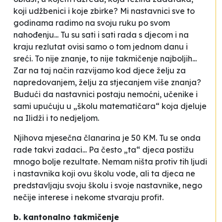
koji udžbenici i koje zbirke? Mi nastavnici sve to
godinama radimo na svoju ruku po svom
nahođenju... Tu su sati i sati rada s djecom i na
kraju rezlutat ovisi samo o tom jednom danu i
sreći. To nije znanje, to nije takmičenje najboljih...
Zar na taj način razvijamo kod djece želju za
napredovanjem, želju za stjecanjem više znanja?
Budući da nastavnici postaju nemoćni, učenike i
sami upućuju u „školu matematičara“ koja djeluje
na Ilidži i to nedjeljom.
Njihova mjesečna članarina je 50 KM. Tu se onda
rade takvi zadaci... Pa često „ta“ djeca postižu
mnogo bolje rezultate. Nemam ništa protiv tih ljudi
i nastavnika koji ovu školu vode, ali ta djeca ne
predstavljaju svoju školu i svoje nastavnike, nego
nečije interese i nekome stvaraju profit.
b. kantonalno takmičenje