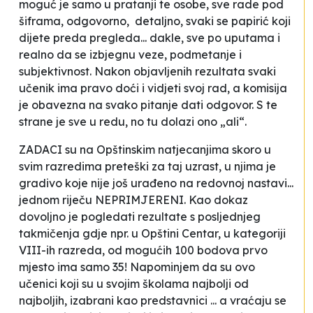
moguć je samo u pratanji te osobe, sve rade pod
šiframa, odgovorno, detaljno, svaki se papirić koji
dijete preda pregleda... dakle, sve po uputama i
realno da se izbjegnu veze, podmetanje i
subjektivnost. Nakon objavljenih rezultata svaki
učenik ima pravo doći i vidjeti svoj rad, a komisija
je obavezna na svako pitanje dati odgovor. S te
strane je sve u redu, no tu dolazi ono „ali“.
ZADACI su na Opštinskim natjecanjima skoro u
svim razredima preteški za taj uzrast, u njima je
gradivo koje nije još urađeno na redovnoj nastavi...
jednom riječu NEPRIMJERENI. Kao dokaz
dovoljno je pogledati rezultate s posljednjeg
takmičenja gdje npr. u Opštini Centar, u kategoriji
VIII-ih razreda, od mogućih 100 bodova prvo
mjesto ima samo 35! Napominjem da su ovo
učenici koji su u svojim školama najbolji od
najboljih, izabrani kao predstavnici ... a vraćaju se