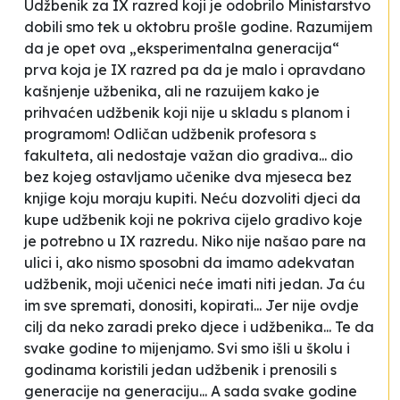
Udžbenik za IX razred koji je odobrilo Ministarstvo
dobili smo tek u oktobru prošle godine. Razumijem
da je opet ova „eksperimentalna generacija“
prva koja je IX razred pa da je malo i opravdano
kašnjenje užbenika, ali ne razuijem kako je
prihvaćen udžbenik koji nije u skladu s planom i
programom! Odličan udžbenik profesora s
fakulteta, ali nedostaje važan dio gradiva... dio
bez kojeg ostavljamo učenike dva mjeseca bez
knjige koju moraju kupiti. Neću dozvoliti djeci da
kupe udžbenik koji ne pokriva cijelo gradivo koje
je potrebno u IX razredu. Niko nije našao pare na
ulici i, ako nismo sposobni da imamo adekvatan
udžbenik, moji učenici neće imati niti jedan. Ja ću
im sve spremati, donositi, kopirati... Jer nije ovdje
cilj da neko zaradi preko djece i udžbenika... Te da
svake godine to mijenjamo. Svi smo išli u školu i
godinama koristili jedan udžbenik i prenosili s
generacije na generaciju... A sada svake godine