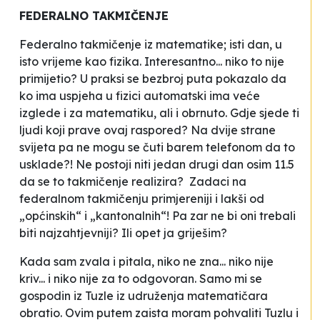
FEDERALNO TAKMIČENJE
Federalno takmičenje iz matematike; isti dan, u
isto vrijeme kao fizika. Interesantno... niko to nije
primijetio? U praksi se bezbroj puta pokazalo da
ko ima uspjeha u fizici automatski ima veće
izglede i za matematiku, ali i obrnuto. Gdje sjede ti
ljudi koji prave ovaj raspored? Na dvije strane
svijeta pa ne mogu se čuti barem telefonom da to
usklade?! Ne postoji niti jedan drugi dan osim 11.5
da se to takmičenje realizira? Zadaci na
federalnom takmičenju primjereniji i lakši od
„općinskih“ i „kantonalnih“! Pa zar ne bi oni trebali
biti najzahtjevniji? Ili opet ja griješim?
Kada sam zvala i pitala, niko ne zna... niko nije
kriv... i niko nije za to odgovoran. Samo mi se
gospodin iz Tuzle iz udruženja matematičara
obratio. Ovim putem zaista moram pohvaliti Tuzlu i