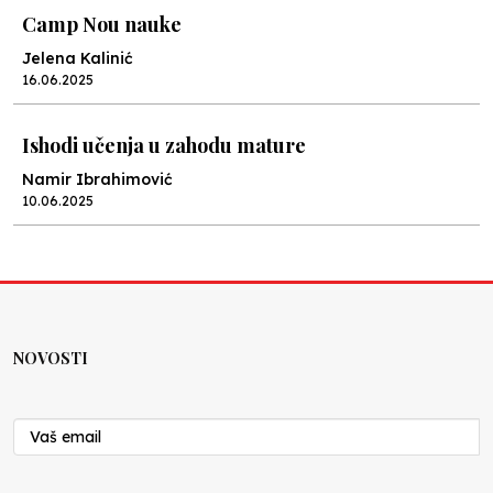
Camp Nou nauke
Jelena Kalinić
16.06.2025
Ishodi učenja u zahodu mature
Namir Ibrahimović
10.06.2025
Kraj školske godine, fotofiniš
Anes Osmić
04.06.2025
NOVOSTI
Reformar’s Coming
Nenad Veličković
29.10.2024