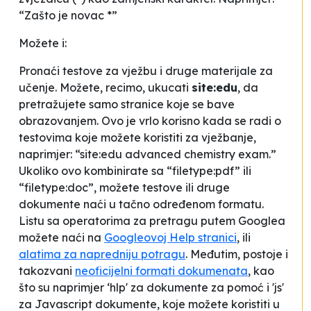
“Zašto je novac *”
Možete i:
Pronaći testove za vježbu i druge materijale za
učenje. Možete, recimo, ukucati
site:edu
, da
pretražujete samo stranice koje se bave
obrazovanjem. Ovo je vrlo korisno kada se radi o
testovima koje možete koristiti za vježbanje,
naprimjer: “site:edu advanced chemistry exam.”
Ukoliko ovo kombinirate sa “filetype:pdf” ili
“filetype:doc”, možete testove ili druge
dokumente naći u tačno određenom formatu.
Listu sa operatorima za pretragu putem Googlea
možete naći na
Googleovoj Help stranici
, ili
alatima za napredniju potragu
. Međutim, postoje i
takozvani
neoficijelni formati dokumenata
, kao
što su naprimjer ‘hlp' za dokumente za pomoć i 'js'
za Javascript dokumente, koje možete koristiti u