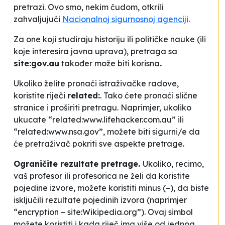
pretrazi. Ovo smo, nekim čudom, otkrili
zahvaljujući
Nacionalnoj sigurnosnoj agenciji
.
Za one koji studiraju historiju ili političke nauke (ili
koje interesira javna uprava), pretraga sa
site:gov.au
također može biti korisna
.
Ukoliko želite pronaći istraživačke radove,
koristite riječi
related:
. Tako ćete pronaći slične
stranice i proširiti pretragu. Naprimjer, ukoliko
ukucate “related:www.lifehacker.com.au” ili
“related:www.nsa.gov”, možete biti sigurni/e da
će pretraživač pokriti sve aspekte pretrage.
Ograničite rezultate pretrage.
Ukoliko, recimo,
vaš profesor ili profesorica ne želi da koristite
pojedine izvore, možete koristiti minus (–), da biste
isključili rezultate pojedinih izvora (naprimjer
“encryption – site:Wikipedia.org”). Ovaj simbol
možete koristiti i kada riječ ima više od jednog