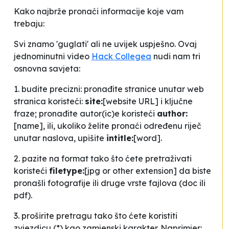
Kako najbrže pronaći informacije koje vam
trebaju:
Svi znamo 'guglati' ali ne uvijek uspješno. Ovaj
jednominutni video
Hack Collegea
nudi nam tri
osnovna savjeta:
1. budite precizni: pronađite stranice unutar web
stranica koristeći:
site:
[website URL] i ključne
fraze; pronađite autor(ic)e koristeći
author:
[name], ili, ukoliko želite pronaći određenu riječ
unutar naslova, upišite
intitle:
[word].
2. pazite na format tako što ćete pretraživati
koristeći
filetype:
[jpg or other extension] da biste
pronašli fotografije ili druge vrste fajlova (doc ili
pdf).
3. proširite pretragu tako što ćete koristiti
zvjezdicu (*) kao zamjenski karakter. Naprimjer: