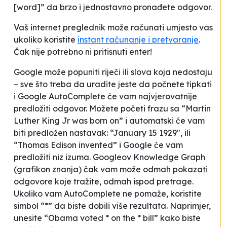
[word]” da brzo i jednostavno pronađete odgovor.
Vaš internet preglednik može računati umjesto vas
ukoliko koristite
instant računanje i pretvaranje
.
Čak nije potrebno ni pritisnuti enter!
Google može popuniti riječi ili slova koja nedostaju
– sve što treba da uradite jeste da počnete tipkati
i Google AutoComplete će vam najvjerovatnije
predložiti odgovor. Možete početi frazu sa “Martin
Luther King Jr was born on” i automatski će vam
biti predložen nastavak: “January 15 1929″, ili
“Thomas Edison invented” i Google će vam
predložiti niz izuma. Googleov Knowledge Graph
(grafikon znanja) čak vam može odmah pokazati
odgovore koje tražite, odmah ispod pretrage.
Ukoliko vam AutoComplete ne pomaže, koristite
simbol “*” da biste dobili više rezultata. Naprimjer,
unesite “Obama voted * on the * bill” kako biste