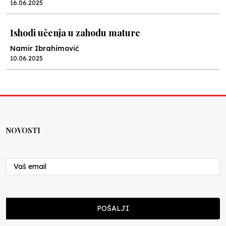
16.06.2025
Ishodi učenja u zahodu mature
Namir Ibrahimović
10.06.2025
Kraj školske godine, fotofiniš
Anes Osmić
04.06.2025
NOVOSTI
Reformar’s Coming
Nenad Veličković
29.10.2024
Cuke i djeca
POŠALJI
Školegijum redakcija
06.12.2023