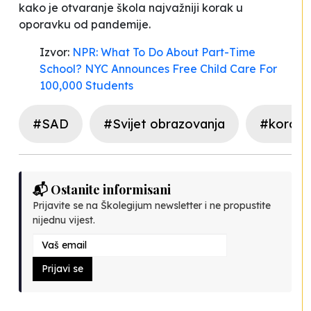
kako je otvaranje škola najvažniji korak u
oporavku od pandemije.
Izvor:
NPR: What To Do About Part-Time
School? NYC Announces Free Child Care For
100,000 Students
#SAD
#Svijet obrazovanja
#korona
📬 Ostanite informisani
Prijavite se na Školegijum newsletter i ne propustite
nijednu vijest.
Prijavi se