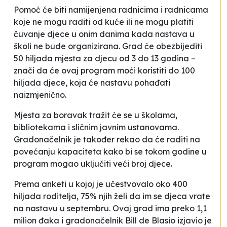
Pomoć će biti namijenjena radnicima i radnicama
koje ne mogu raditi od kuće ili ne mogu platiti
čuvanje djece u onim danima kada nastava u
školi ne bude organizirana. Grad će obezbijediti
50 hiljada mjesta za djecu od 3 do 13 godina –
znači da će ovaj program moći koristiti do 100
hiljada djece, koja će nastavu pohađati
naizmjenično.
Mjesta za boravak tražit će se u školama,
bibliotekama i sličnim javnim ustanovama.
Gradonačelnik je također rekao da će raditi na
povećanju kapaciteta kako bi se tokom godine u
program mogao uključiti veći broj djece.
Prema anketi u kojoj je učestvovalo oko 400
hiljada roditelja, 75% njih želi da im se djeca vrate
na nastavu u septembru. Ovaj grad ima preko 1,1
milion đaka i gradonačelnik Bill de Blasio izjavio je