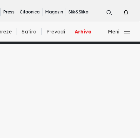
Press
Čitaonica
Magazin
Slik&Slika
mreže
Satira
Prevodi
Arhiva
Meni