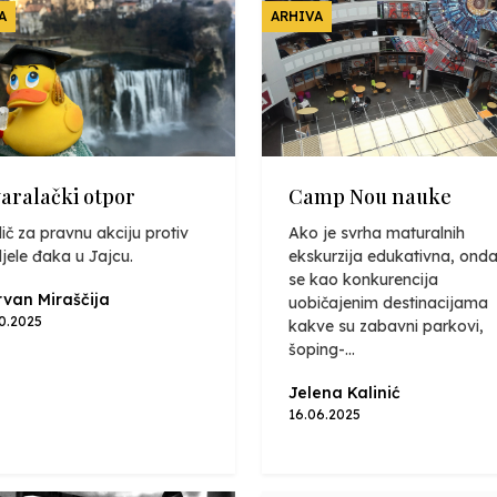
A
ARHIVA
varalački otpor
Camp Nou nauke
ič za pravnu akciju protiv
Ako je svrha maturalnih
jele đaka u Jajcu.
ekskurzija edukativna, onda
se kao konkurencija
van Miraščija
uobičajenim destinacijama
10.2025
kakve su zabavni parkovi,
šoping-...
Jelena Kalinić
16.06.2025