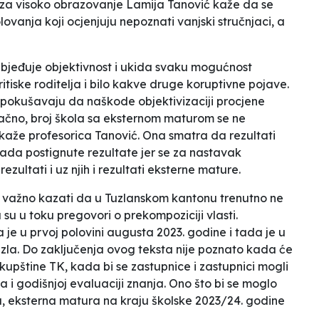
ja za visoko obrazovanje Lamija Tanović kaže da se
ovanja koji ocjenjuju nepoznati vanjski stručnjaci, a
ezbjeđuje objektivnost i ukida svaku mogućnost
itiske roditelja i bilo kakve druge koruptivne pojave.
e pokušavaju da naškode objektivizaciji procjene
ačno, broj škola sa eksternom maturom se ne
 kaže
profesorica Tanović. Ona smatra da
rezultati
ada postignute rezultate jer se za nastavak
zultati i uz njih i rezultati eksterne mature.
 važno kazati da u Tuzlanskom kantonu trenutno ne
 su u toku pregovori o prekompoziciji vlasti.
je u prvoj polovini augusta 2023. godine i tada je u
zla. Do zaključenja ovog teksta nije poznato kada će
upštine TK, kada bi se zastupnice i zastupnici mogli
a i godišnjoj evaluaciji znanja. Ono što bi se moglo
a, eksterna matura na kraju školske 2023/24. godine