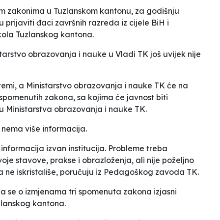
im zakonima u Tuzlanskom kantonu, za godišnju
rijaviti đaci završnih razreda iz cijele BiH i
škola Tuzlanskog kantona.
rstvo obrazovanja i nauke u Vladi TK još uvijek nije
j temi, a Ministarstvo obrazovanja i nauke TK će na
 spomenutih zakona, sa kojima će javnost biti
ru Ministarstva obrazovanja i nauke TK.
nema više informacija.
 informacija izvan institucija. Probleme treba
oje stavove, prakse i obrazloženja, ali nije poželjno
 ne iskristališe
,
poručuju iz Pedagoškog zavoda TK.
e da se o izmjenama tri spomenuta zakona izjasni
zlanskog kantona.