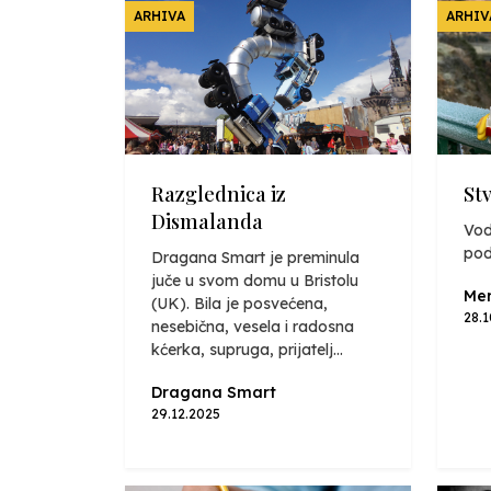
ARHIVA
ARHIV
Razglednica iz
St
Dismalanda
Vod
pod
Dragana Smart je preminula
juče u svom domu u Bristolu
Mer
(UK). Bila je posvećena,
28.
nesebična, vesela i radosna
kćerka, supruga, prijatelj...
Dragana Smart
29.12.2025