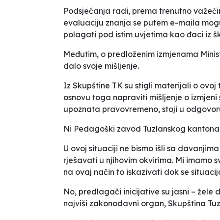
Podsjećanja radi, prema trenutno važeć
evaluaciju znanja se putem e-maila mogu p
polagati pod istim uvjetima kao đaci iz 
Međutim, o predloženim izmjenama Minista
dalo svoje mišljenje.
Iz Skupštine TK su stigli materijali o ovo
osnovu toga napraviti mišljenje o izmjeni
upoznata pravovremeno
, stoji u odgovo
Ni Pedagoški zavod Tuzlanskog kantona 
U ovoj situaciji ne bismo išli sa davanjima
rješavati u njihovim okvirima. Mi imamo sv
na ovaj način to iskazivati dok se situacija
No, predlagači inicijative su jasni – žel
najviši zakonodavni organ, Skupština Tu