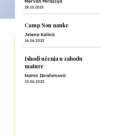
Mervan Miraščija
28.10.2025
Camp Nou nauke
Jelena Kalinić
16.06.2025
Ishodi učenja u zahodu
mature
Namir Ibrahimović
10.06.2025
Kraj školske godine, fotofiniš
Anes Osmić
04.06.2025
Reformar’s Coming