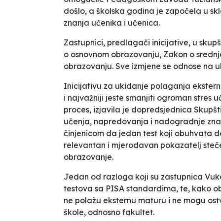
došlo, a školska godina je započela u sk
znanja učenika i učenica.
Zastupnici, predlagači inicijative, u skup
o osnovnom obrazovanju, Zakon o srednj
obrazovanju. Sve izmjene se odnose na u
Inicijativu za ukidanje polaganja ekster
i najvažniji jeste smanjiti ogroman stres u
proces
,
izjavila je dopredsjednica Skupšt
učenja, napredovanja i nadogradnje znanj
činjenicom da jedan test koji obuhvata d
relevantan i mjerodavan pokazatelj steč
obrazovanje.
Jedan od razloga koji su zastupnica Vuko
testova sa PISA standardima, te, kako o
ne polažu eksternu maturu i ne mogu ostva
škole, odnosno fakultet.