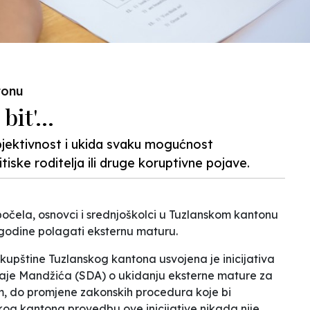
tonu
bit'...
bjektivnost i ukida svaku mogućnost
tiske roditelja ili druge koruptivne pojave.
počela, osnovci i srednjoškolci u Tuzlanskom kantonu
4. godine polagati eksternu maturu.
Skupštine Tuzlanskog kantona usvojena je inicijativa
maje Mandžića (SDA) o ukidanju eksterne mature za
im, do promjene zakonskih procedura koje bi
 kantona provedbu ove inicijative nikada nije