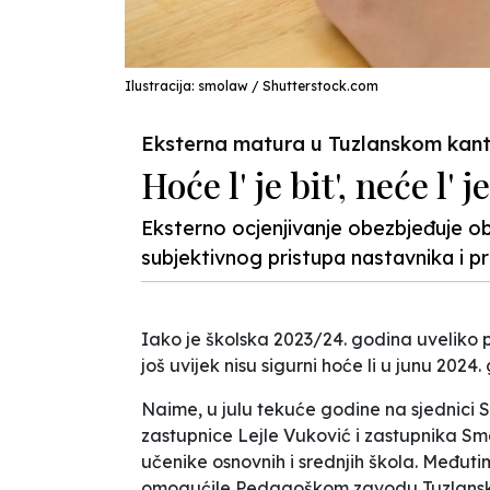
Ilustracija: smolaw / Shutterstock.com
Eksterna matura u Tuzlanskom kan
Hoće l' je bit', neće l' je 
Eksterno ocjenjivanje obezbjeđuje o
subjektivnog pristupa nastavnika i pri
Iako je školska 2023/24. godina uveliko 
još uvijek nisu sigurni hoće li u junu 202
Naime, u julu tekuće godine na sjednici 
zastupnice Lejle Vuković i zastupnika S
učenike osnovnih i srednjih škola. Međut
omogućile Pedagoškom zavodu Tuzlanskog