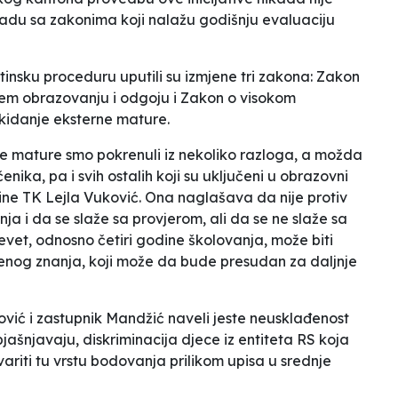
ladu sa zakonima koji nalažu godišnju evaluaciju
štinsku proceduru uputili su izmjene tri zakona: Zakon
em obrazovanju i odgoju i Zakon o visokom
kidanje eksterne mature.
ne mature smo pokrenuli iz nekoliko razloga, a možda
čenika, pa i svih ostalih koji su uključeni u obrazovni
ine TK Lejla Vuković. Ona naglašava da nije protiv
a i da se slaže sa provjerom, ali da se ne slaže sa
evet, odnosno četiri godine školovanja, može biti
enog znanja, koji može da bude presudan za daljnje
vić i zastupnik Mandžić naveli jeste neusklađenost
bjašnjavaju,
diskriminacija djece iz entiteta RS koja
riti tu vrstu bodovanja prilikom upisa u srednje