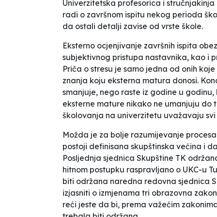
Univerzitetska profesorica i stručnjakin
radi o završnom ispitu nekog perioda škol
da ostali detalji zavise od vrste škole.
Eksterno ocjenjivanje završnih ispita ob
subjektivnog pristupa nastavnika, kao i pr
Priča o stresu je samo jedna od onih koj
znanja koju eksterna matura donosi. Kon
smanjuje, nego raste iz godine u godinu
,
eksterne mature nikako ne umanjuju do t
školovanja na univerzitetu uvažavaju svi re
Možda je za bolje razumijevanje procesa
postoji definisana skupštinska većina i da
Posljednja sjednica Skupštine TK održana 
hitnom postupku raspravljano o UKC-u Tu
biti održana naredna redovna sjednica Sk
izjasniti o izmjenama tri obrazovna zakon
reći jeste da bi, prema važećim zakonim
trebala biti održana.