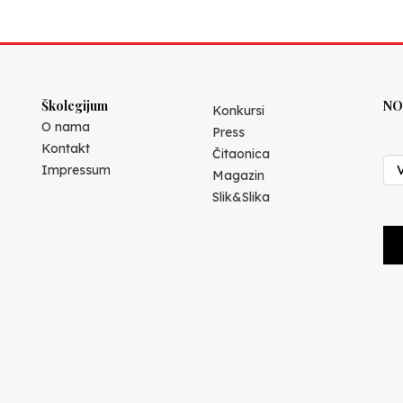
Školegijum
NO
Konkursi
O nama
Press
Kontakt
Čitaonica
Impressum
Magazin
Slik&Slika