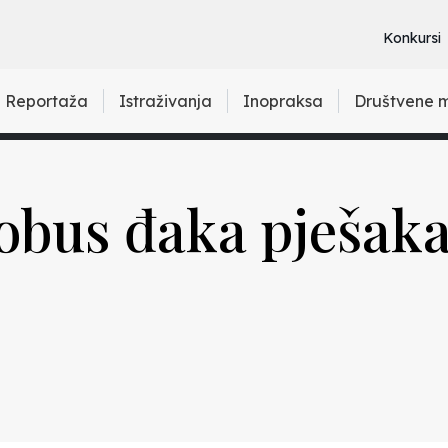
Konkursi
Reportaža
Istraživanja
Inopraksa
Društvene 
obus đaka pješak