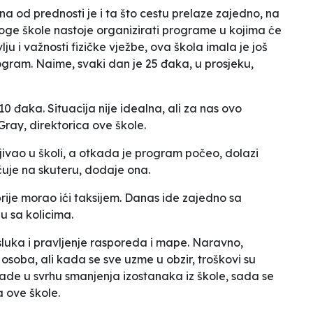
dna od prednosti je i ta što cestu prelaze zajedno, na
noge škole nastoje organizirati programe u kojima će
lju i važnosti fizičke vježbe, ova škola imala je još
ogram. Naime, svaki dan je 25 đaka, u prosjeku,
 đaka. Situacija nije idealna, ali za nas ovo
Gray, direktorica ove škole.
jivao u školi, a otkada je program počeo, dolazi
čuje na skuteru
, dodaje ona.
 prije morao ići taksijem. Danas ide zajedno sa
 sa kolicima.
luka i pravljenje rasporeda i mape.
Naravno,
h osoba, ali kada se sve uzme u obzir, troškovi su
lade u svrhu smanjenja izostanaka iz škole, sada se
a ove škole.