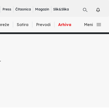
Press
Čitaonica
Magazin
Slik&Slika
mreže
Satira
Prevodi
Arhiva
Meni
a