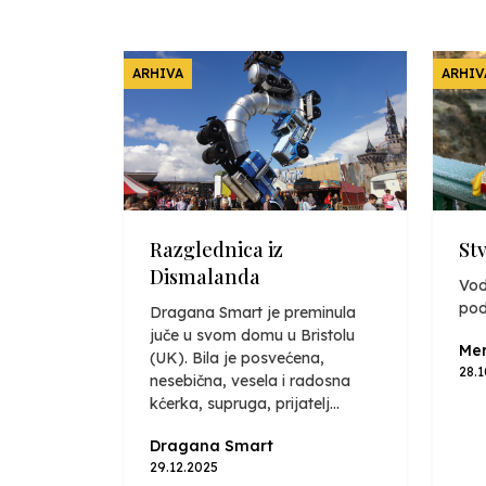
ARHIVA
ARHIV
Razglednica iz
St
Dismalanda
Vod
pod
Dragana Smart je preminula
juče u svom domu u Bristolu
Mer
(UK). Bila je posvećena,
28.
nesebična, vesela i radosna
kćerka, supruga, prijatelj...
Dragana Smart
29.12.2025