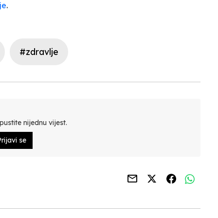
je
.
#zdravlje
ustite nijednu vijest.
rijavi se