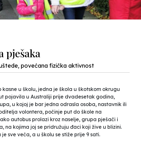
a pješaka
uštede, povećana fizička aktivnost
o kasne u školu, jedna je škola u škotskom okrugu
put pojavila u Australiji prije dvadesetak godina,
rupa, u kojoj je bar jedna odrasla osoba, nastavnik ili
oditelja volontera, počinje put do škole na
ko autobus prolazi kroz naselje, grupa pješači i
 na kojima joj se pridružuju đaci koji žive u blizini.
 sve veća, a u školu se stiže prije 9 sati.