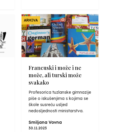
ARHIVA
Francuski i može i ne
može, ali turski može
svakako
Profesorica tuzlanske gimnazije
piše o iskušenjima s kojima se
škole susreću usljed
nedosljednosti ministarstva.
Smiljana Vovna
30.11.2023