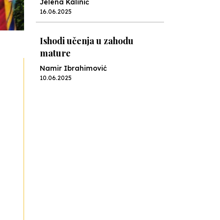
Jelena Kalinić
16.06.2025
Ishodi učenja u zahodu
mature
Namir Ibrahimović
10.06.2025
Kraj školske godine, fotofiniš
Anes Osmić
04.06.2025
Reformar’s Coming
Nenad Veličković
29.10.2024
Cuke i djeca