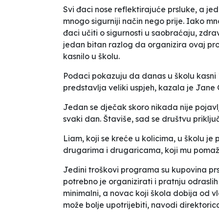
Svi đaci nose reflektirajuće prsluke, a je
mnogo sigurniji način nego prije. Iako m
đaci učiti o sigurnosti u saobraćaju, zdrav
jedan bitan razlog da organizira ovaj pr
kasnilo u školu.
Podaci pokazuju da danas u školu kasni 10
predstavlja veliki uspjeh
, kazala je Jane 
Jedan se dječak skoro nikada nije pojavl
svaki dan. Štaviše, sad se društvu priklju
Liam, koji se kreće u kolicima, u školu je
drugarima i drugaricama, koji mu pomažu
Jedini troškovi programa su kupovina prs
potrebno je organizirati i pratnju odrasli
minimalni, a novac koji škola dobija od v
može bolje upotrijebiti
, navodi direktoric