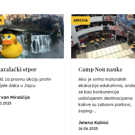
A
ARHIVA
varalački otpor
Camp Nou nauke
ič za pravnu akciju protiv
Ako je svrha maturalnih
jele đaka u Jajcu.
ekskurzija edukativna, onda
se kao konkurencija
van Miraščija
uobičajenim destinacijama
10.2025
kakve su zabavni parkovi,
šoping-...
Jelena Kalinić
16.06.2025