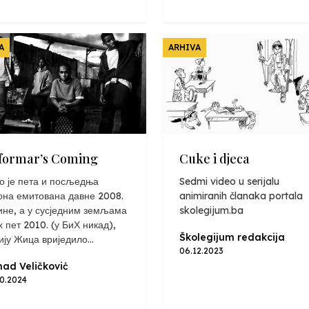
A
ARHIVA
formar’s Coming
Cuke i djeca
о је пета и посљедња
Sedmi video u serijalu
она емитована давне 2008.
animiranih članaka portala
ине, а у сусједним земљама
skolegijum.ba
х пет 2010. (у БиХ никад),
Školegijum redakcija
ију Жица вриједило...
06.12.2023
ad Veličković
10.2024