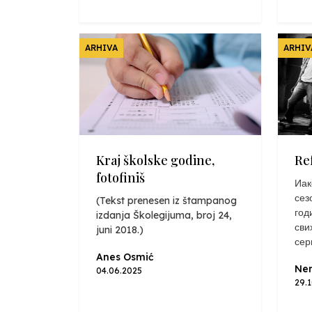
ARHIVA
ARHIV
Kraj školske godine,
Re
fotofiniš
Иак
сез
(Tekst prenesen iz štampanog
год
izdanja Školegijuma, broj 24,
сви
juni 2018.)
сер
Anes Osmić
Nen
04.06.2025
29.