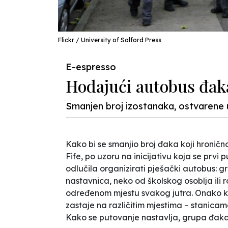
Flickr / University of Salford Press
E-espresso
Hodajući autobus đak
Smanjen broj izostanaka, ostvarene 
Kako bi se smanjio broj đaka koji hroničn
Fife, po uzoru na inicijativu koja se prvi 
odlučila organizirati
pješački autobus
: g
nastavnica, neko od školskog osoblja ili r
određenom mjestu svakog jutra. Onako ka
zastaje na različitim mjestima – stanicama,
Kako se putovanje nastavlja, grupa đaka je