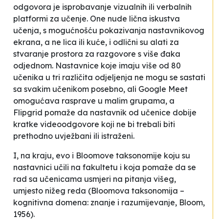
odgovora je isprobavanje vizualnih ili verbalnih
platformi za učenje. One nude lična iskustva
učenja, s mogućnošću pokazivanja nastavnikovog
ekrana, a ne lica ili kuće, i odlični su alati za
stvaranje prostora za razgovore s više đaka
odjednom. Nastavnice koje imaju više od 80
učenika u tri različita odjeljenja ne mogu se sastati
sa svakim učenikom posebno, ali Google Meet
omogućava rasprave u malim grupama, a
Flipgrid pomaže da nastavnik od učenice dobije
kratke videoodgovore koji ne bi trebali biti
prethodno uvježbani ili istraženi.
I, na kraju, evo i Bloomove taksonomije koju su
nastavnici učili na fakultetu i koja pomaže da se
rad sa učenicama usmjeri na pitanja višeg,
umjesto nižeg reda (
Bloomova taksonomija –
kognitivna domena: znanje i razumijevanje
, Bloom,
1956).