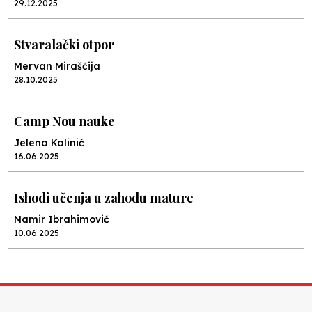
29.12.2025
Stvaralački otpor
Mervan Miraščija
28.10.2025
Camp Nou nauke
Jelena Kalinić
16.06.2025
Ishodi učenja u zahodu mature
Namir Ibrahimović
10.06.2025
Kraj školske godine, fotofiniš
Anes Osmić
04.06.2025