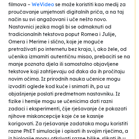
filmova –
WeVideo
se može koristiti kao medij za
proučavanje umjetnosti digitalnih priča, a na taj
način su svi angažovani i uče nešto novo.
Nastavnici jezika mogli bi se odmaknuti od
tradicionalnih tekstova poput
Romea i Julije
,
Omera i Merime
i slično, koje je moguće
pretraživati po internetu bez kraja, i, ako žele, od
učenika izmamiti autentičnu misao, prebaciti se na
manje poznata djela ili samostalno objavljene
tekstove koji zahtijevaju od đaka da ih pročitaju
novim očima. Iz prirodnih nauka učenice mogu
izvoditi oglede kod kuće i snimati ih, pa uz
objašnjenje poslati predmetnom nastavniku. Iz
fizike i hemije mogu se učenicima dati razni
zadaci i eksperimenti, čije rješavanje će pokazati
njihove miskoncepcije koje će se kasnije
korigovati. Za rješavanje zadataka mogu koristiti
razne PhET simulacije i opisati ih svojim riječima, a
iz biologije mogu otkrivati razne biljke, slikati ih u