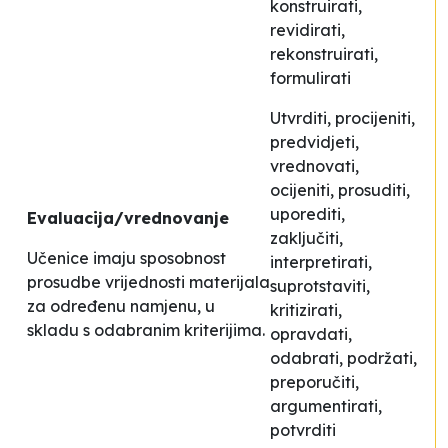
konstruirati,
revidirati,
rekonstruirati,
formulirati
Utvrditi, procijeniti,
predvidjeti,
vrednovati,
ocijeniti, prosuditi,
uporediti,
Evaluacija/vrednovanje
zaključiti,
Učenice imaju sposobnost
interpretirati,
prosudbe vrijednosti materijala
suprotstaviti,
za određenu namjenu, u
kritizirati,
skladu s odabranim kriterijima.
opravdati,
odabrati, podržati,
preporučiti,
argumentirati,
potvrditi