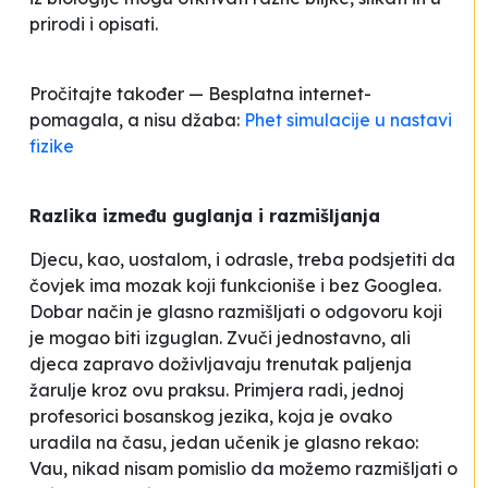
prirodi i opisati.
Pročitajte također — Besplatna internet-
pomagala, a nisu džaba:
Phet simulacije u nastavi
fizike
Razlika između
guglanja
i razmišljanja
Djecu, kao, uostalom, i odrasle, treba podsjetiti da
čovjek ima mozak koji funkcioniše i bez Googlea.
Dobar način je glasno razmišljati o odgovoru koji
je mogao biti
izguglan
. Zvuči jednostavno, ali
djeca zapravo doživljavaju trenutak
paljenja
žarulje
kroz ovu praksu. Primjera radi, jednoj
profesorici bosanskog jezika, koja je ovako
uradila na času, jedan učenik je glasno rekao:
Vau, nikad nisam pomislio da možemo razmišljati o