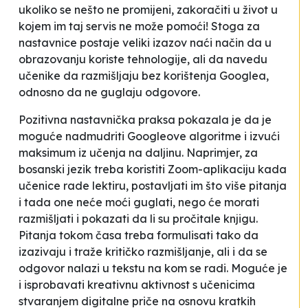
ukoliko se nešto ne promijeni, zakoračiti u život u
kojem im taj servis ne može pomoći! Stoga za
nastavnice postaje veliki izazov naći način da u
obrazovanju koriste tehnologije, ali da navedu
učenike da razmišljaju bez korištenja Googlea,
odnosno da ne
guglaju
odgovore.
Pozitivna nastavnička praksa pokazala je da je
moguće nadmudriti Googleove algoritme i izvući
maksimum iz učenja na daljinu. Naprimjer, za
bosanski jezik treba koristiti Zoom-aplikaciju kada
učenice rade lektiru, postavljati im što više pitanja
i tada one neće moći
guglati
, nego će morati
razmišljati i pokazati da li su pročitale knjigu.
Pitanja tokom časa treba formulisati tako da
izazivaju i traže kritičko razmišljanje, ali i da se
odgovor nalazi u tekstu na kom se radi. Moguće je
i isprobavati kreativnu aktivnost s učenicima
stvaranjem digitalne priče na osnovu kratkih