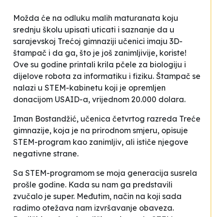
Možda će na odluku malih maturanata koju
srednju školu upisati uticati i saznanje da u
sarajevskoj Trećoj gimnaziji učenici imaju 3D-
štampač i da ga, što je još zanimljivije, koriste!
Ove su godine
printali
krila pčele za biologiju i
dijelove robota za informatiku i fiziku. Štampač se
nalazi u STEM-kabinetu koji je opremljen
donacijom USAID-a, vrijednom 20.000 dolara.
Iman Bostandžić, učenica četvrtog razreda Treće
gimnazije, koja je na prirodnom smjeru, opisuje
STEM-program kao
zanimljiv
, ali ističe njegove
negativne strane.
Sa STEM-programom se moja generacija susrela
prošle godine. Kada su nam ga predstavili
zvučalo je super. Međutim, način na koji sada
radimo otežava nam izvršavanje obaveza.