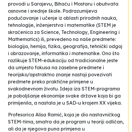
provodi u Sarajevu, Bihaću i Mostaru i obuhvata
osnovne i srednje škole. Podrazumijeva
podučavanje i učenje iz oblasti prirodnih nauka,
tehnologije, inženjerstva i matematike (STEM je
skraćenica za Science, Technology, Engineering i
Mathematics) ili, prevedeno na naše predmete:
biologija, hemija, fizika, geografija, tehnički odgoj
i obrazovanje, informatika i matematike. Ono što
razlikuje STEM-edukaciju od
tradicionalne
jeste
da umjesto fokusa na zasebne predmete i
teorijsko/apstraktno znanje nastoji povezivati
predmete preko praktične primjene u
svakodnevnom životu. Ideja iza STEM-programa
je poboljšanje ekonomije svake države koja bi ga
primijenila, a nastala je u SAD-u krajem XX vijeka.
Profesorica Alisa Ramić, koja je dio nastavničkog
STEM-tima, smatra da je program
u teoriji odličan
,
ali da je njegova
puna primjena u