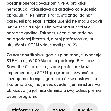
bosanskohercegovačkom NPP-u praktički
nemoguća
. Pojašnjava da
gradivo koje učenici
obrađuju nije sinhronizirano, što znači da npr.
određeni projekat iz fizike učenici ne mogu obaviti
jer će znanja koja su im potrebna sticati tek
naredne godine
. Također,
učenici ne rade po
prilagođenoj literaturi
, a broj profesora koji su
uključeni u STEM vrlo je mali (njih 12).
Za narednu školsku godinu planirano je uvođenje
STEM-a u još 100 škola na području BiH, no iz
Save the Children
, koji vode profesore kroz
implementaciju STEM-programa, nezvanično
saznajemo da nije sigurno da će se nastaviti i u
školama u kojima je već uveden, jer ministarstva
obrazovanja još nisu definisala svoj odnos prema
ovom programu.
#informatika
#NPP
#nauka