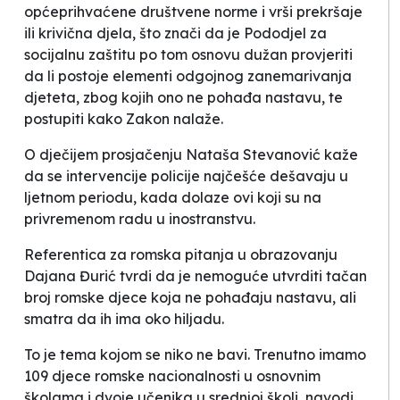
općeprihvaćene društvene norme i vrši prekršaje
ili krivična djela
, što znači da je Pododjel za
socijalnu zaštitu po tom osnovu dužan provjeriti
da li postoje elementi odgojnog zanemarivanja
djeteta, zbog kojih ono ne pohađa nastavu, te
postupiti kako Zakon nalaže.
O dječijem prosjačenju Nataša Stevanović kaže
da se
intervencije policije najčešće dešavaju u
ljetnom periodu, kada dolaze ovi koji su na
privremenom radu u inostranstvu
.
Referentica za romska pitanja u obrazovanju
Dajana Đurić tvrdi da je nemoguće utvrditi tačan
broj romske djece koja ne pohađaju nastavu, ali
smatra da ih ima oko hiljadu.
To je tema kojom se niko ne bavi. Trenutno imamo
109 djece romske nacionalnosti u osnovnim
školama i dvoje učenika u srednjoj školi
, navodi