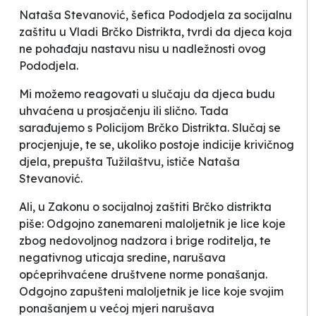
Nataša Stevanović, šefica Pododjela za socijalnu
zaštitu u Vladi Brčko Distrikta, tvrdi da
djeca koja
ne pohađaju nastavu nisu u nadležnosti ovog
Pododjela
.
Mi možemo reagovati u slučaju da djeca budu
uhvaćena u prosjačenju ili slično. Tada
sarađujemo s Policijom Brčko Distrikta. Slučaj se
procjenjuje, te se, ukoliko postoje indicije krivičnog
djela, prepušta Tužilaštvu
, ističe Nataša
Stevanović.
Ali, u Zakonu o socijalnoj zaštiti Brčko distrikta
piše:
O
dgojno zanemareni maloljetnik je lice koje
zbog nedovoljnog nadzora i brige roditelja, te
negativnog uticaja sredine, narušava
općeprihvaćene društvene norme ponašanja.
Odgojno zapušteni maloljetnik je lice koje svojim
ponašanjem u većoj mjeri narušava