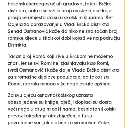
bosanskohercegovačkih gradova, tako i Brčko
distrikta, nalazi se veliki broj romske djece koja
prosjače umjesto da su u školskim klupama. Šef
Odjela za obrazovanje u Vladi Brčko distrikta
Senad Osmanović kaže da niko ne zna tačan broj
romske djece u školskoj dobi koja žive na području
Distrikta.
Tačan broj Roma koji žive u Brčkom ne možemo
znati, jer se svi Romi ne izjašnjavaju kao Romi
,
tvrdi Osmanović i kaže da je Vlada Brčko distrikta
za siromašne dijelove populacije, pa tako i za
Rome, uradila mnogo više nego ostale opštine.
Za svu djecu osnovnoškolskog uzrasta
obezbijeđene su knjige, dječiji doplaci su dosta
veći nego u drugim opštinama, besplatan školski
prevoz također je obezbijeđen, a tu su i
povremene socijalne užine za siromašne đake
,