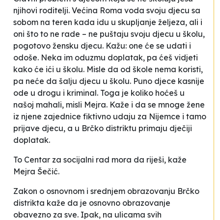
njihovi roditelji. Većina Roma voda svoju djecu sa
sobom na teren kada idu u skupljanje željeza, ali i
oni što to ne rade – ne puštaju svoju djecu u školu,
pogotovo žensku djecu. Kažu: one će se udati i
odoše. Neka im oduzmu doplatak, pa ćeš vidjeti
kako će ići u školu. Misle da od škole nema koristi,
pa neće da šalju djecu u školu. Puno djece kasnije
ode u drogu i kriminal. Toga je koliko hoćeš u
našoj mahali
, misli Mejra. Kaže i da se mnoge žene
iz njene zajednice fiktivno udaju za Nijemce i tamo
prijave djecu, a u Brčko distriktu primaju dječiji
doplatak.
To Centar za socijalni rad mora da riješi
, kaže
Mejra Šečić.
Zakon o osnovnom i srednjem obrazovanju Brčko
distrikta kaže da je
osnovno obrazovanje
obavezno za sve
. Ipak, na ulicama svih