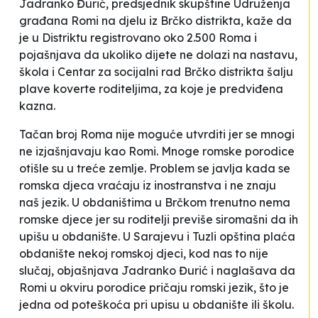
Jadranko Đurić, predsjednik skupštine Udruženja
građana
Romi na djelu
iz Brčko distrikta, kaže da
je u Distriktu registrovano oko 2.500 Roma i
pojašnjava da
ukoliko dijete ne dolazi na nastavu,
škola i Centar za socijalni rad Brčko distrikta šalju
plave koverte roditeljima, za koje je predviđena
kazna
.
Tačan broj Roma nije moguće utvrditi jer se mnogi
ne izjašnjavaju kao Romi. Mnoge romske porodice
otišle su u treće zemlje. Problem se javlja kada se
romska djeca vraćaju iz inostranstva i ne znaju
naš jezik. U obdaništima u Brčkom trenutno nema
romske djece jer su roditelji previše siromašni da ih
upišu u obdanište. U Sarajevu i Tuzli opština plaća
obdanište nekoj romskoj djeci, kod nas to nije
slučaj
, objašnjava Jadranko Đurić i naglašava da
Romi u okviru porodice pričaju romski jezik, što je
jedna od poteškoća pri upisu u obdanište ili školu
.