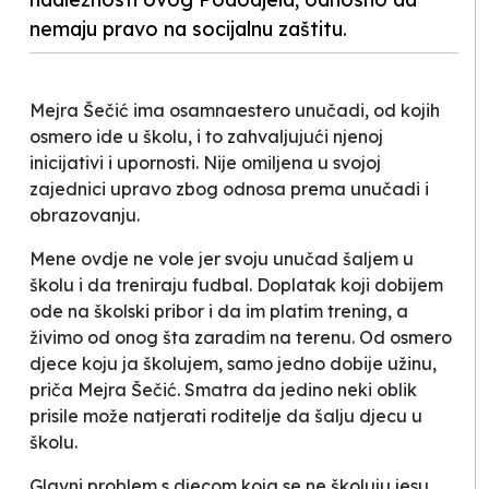
nemaju pravo na socijalnu zaštitu.
Mejra Šečić ima osamnaestero unučadi, od kojih
osmero ide u školu, i to zahvaljujući njenoj
inicijativi i upornosti. Nije omiljena u svojoj
zajednici upravo zbog odnosa prema unučadi i
obrazovanju.
Mene ovdje ne vole jer svoju unučad šaljem u
školu i da treniraju fudbal. Doplatak koji dobijem
ode na školski pribor i da im platim trening, a
živimo od onog šta zaradim na terenu. Od osmero
djece koju ja školujem, samo jedno dobije užinu
,
priča Mejra Šečić. Smatra da jedino neki oblik
prisile može natjerati roditelje da šalju djecu u
školu.
Glavni problem s djecom koja se ne školuju jesu