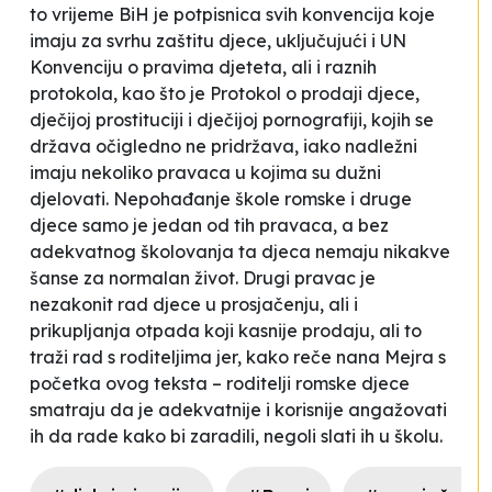
to vrijeme BiH je potpisnica svih konvencija koje
imaju za svrhu zaštitu djece, uključujući i UN
Konvenciju o pravima djeteta, ali i raznih
protokola, kao što je Protokol o prodaji djece,
dječijoj prostituciji i dječijoj pornografiji, kojih se
država očigledno ne pridržava, iako nadležni
imaju nekoliko pravaca u kojima su dužni
djelovati. Nepohađanje škole romske i druge
djece samo je jedan od tih pravaca, a bez
adekvatnog školovanja ta djeca nemaju nikakve
šanse za normalan život. Drugi pravac je
nezakonit rad djece u prosjačenju, ali i
prikupljanja otpada koji kasnije prodaju, ali to
traži rad s roditeljima jer, kako reče nana Mejra s
početka ovog teksta – roditelji romske djece
smatraju da je adekvatnije i korisnije angažovati
ih da rade kako bi zaradili, negoli slati ih u školu.