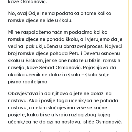
kaže Osmanović.
No, ovaj Odjel nema podataka o tome koliko
romske djece ne ide u školu.
Mi ne raspolažemo tačnim podacima koliko
romske djece ne pohađa školu, ali vjerujemo da je
većina ipak uključena u obrazovni proces.
Najveći
broj romske djece pohađa Petu i Devetu osnovnu
školu u Brčkom, jer se one nalaze u blizini romskih
naselja
, kaže Senad Osmanović. Pojašnjava da
ukoliko učenik ne dolazi u školu – škola šalje
pisma roditeljima.
Obavještava ih da njihovo dijete ne dolazi na
nastavu. Ako i poslije toga učenik/ca ne pohađa
nastavu, u nekim slučajevima vrše se kućne
posjete, kako bi se utvrdio razlog zbog kojeg
učenik/ca ne dolazi na nastavu,
ističe Osmanović.