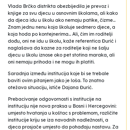
Vlada Brčko distrikta obezbijedila je prevoz i
knjige za svu djecu u osnovnim školama, ali kako
da djeca idu u školu ako nemaju patike, čizme...
Znam jednu nenu koja školuje sedmero djece, a
koja hoda po kontejnerima... Ali, čim im roditelji
dođu, oni ne idu u školu
, kaže referentica Đurić i
naglašava da
kazne za roditelje koji ne šalju
djecu u školu iznose oko pet stotina maraka, ali
oni nemaju prihoda i ne mogu ih platiti
.
Saradnja između institucija koje bi se trebale
baviti ovim pitanjem jako je loša. To znatno
otežava situaciju
, ističe Dajana Đurić.
Prebacivanje odgovornosti s institucije na
instituciju nije nova praksa u Bosni i Hercegovini:
umjesto hvatanja u koštac s problemom, različite
institucije kriju se iza navodnih nadležnosti, a
djeca prosjače umjesto da pohađaju nastavu. Za