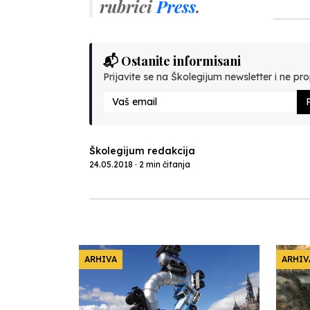
rubrici
Press
.
📬 Ostanite informisani
Prijavite se na Školegijum newsletter i ne prop
P
Školegijum redakcija
24.05.2018 · 2 min čitanja
ARHIVA
ARHIV