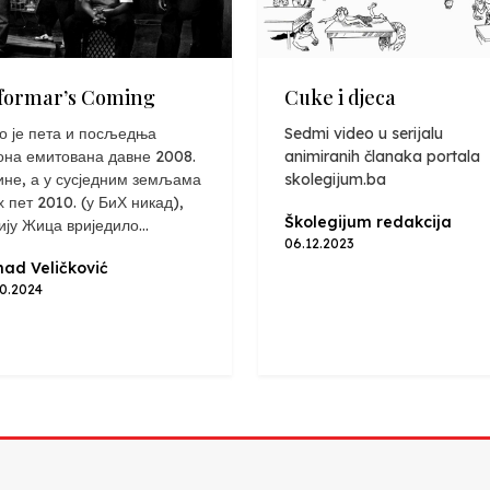
formar’s Coming
Cuke i djeca
о је пета и посљедња
Sedmi video u serijalu
она емитована давне 2008.
animiranih članaka portala
ине, а у сусједним земљама
skolegijum.ba
х пет 2010. (у БиХ никад),
Školegijum redakcija
ију Жица вриједило...
06.12.2023
ad Veličković
10.2024