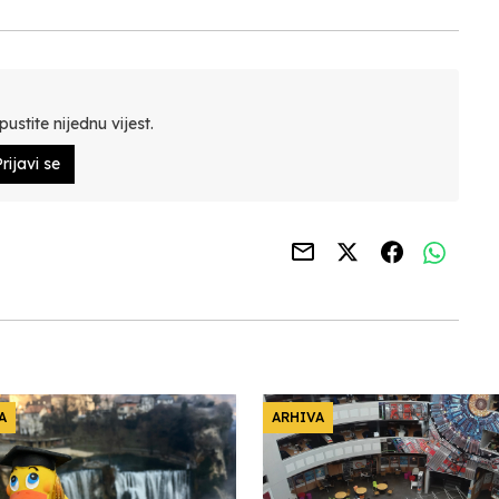
ustite nijednu vijest.
rijavi se
A
ARHIVA