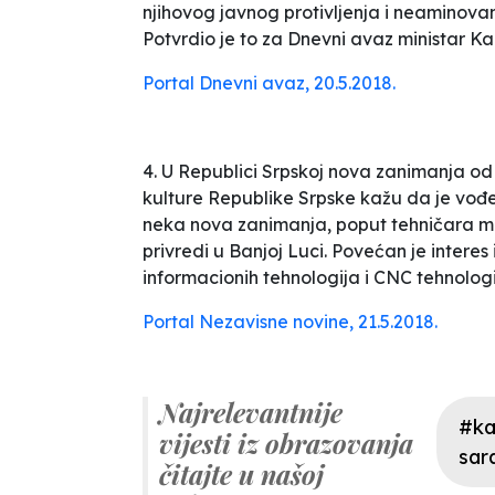
njihovog javnog protivljenja i neaminovan
Potvrdio je to za
Dnevni avaz
ministar Ka
Portal Dnevni avaz, 20.5.2018.
4. U Republici Srpskoj nova zanimanja od
kulture Republike Srpske kažu da je vođ
neka nova zanimanja, poput tehničara mo
privredi
u Banjoj Luci. Povećan je interes 
informacionih tehnologija i CNC tehnologi
Portal Nezavisne novine, 21.5.2018.
Najrelevantnije
#ka
vijesti iz obrazovanja
sar
čitajte u našoj