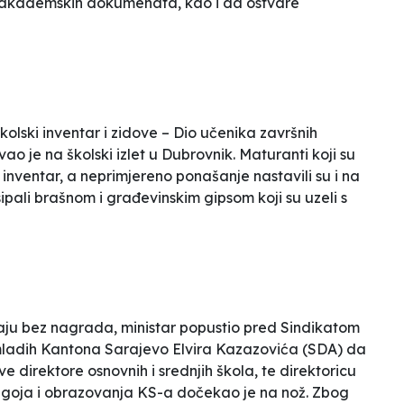
ih akademskih dokumenata, kao i da ostvare
kolski inventar i zidove – Dio učenika završnih
 je na školski izlet u Dubrovnik. Maturanti koji su
i inventar, a neprimjereno ponašanje nastavili su i na
pali brašnom i građevinskim gipsom koji su uzeli s
taju bez nagrada, ministar popustio pred Sindikatom
mladih Kantona Sarajevo Elvira Kazazovića (SDA) da
e direktore osnovnih i srednjih škola, te direktoricu
goja i obrazovanja KS-a dočekao je na nož. Zbog