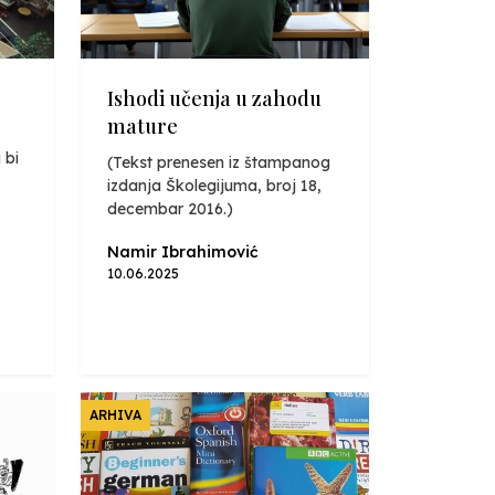
Ishodi učenja u zahodu
mature
 bi
(Tekst prenesen iz štampanog
izdanja Školegijuma, broj 18,
decembar 2016.)
Namir Ibrahimović
10.06.2025
ARHIVA