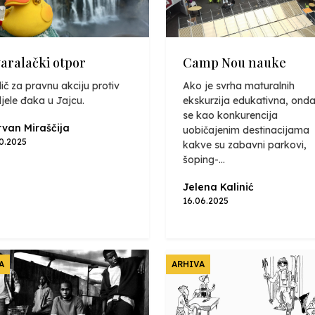
varalački otpor
Camp Nou nauke
ič za pravnu akciju protiv
Ako je svrha maturalnih
jele đaka u Jajcu.
ekskurzija edukativna, onda
se kao konkurencija
van Miraščija
uobičajenim destinacijama
10.2025
kakve su zabavni parkovi,
šoping-...
Jelena Kalinić
16.06.2025
A
ARHIVA