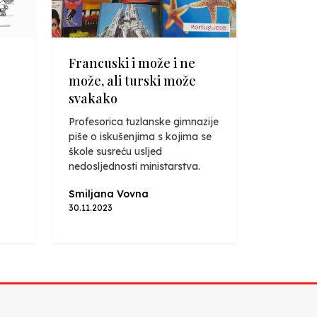
Francuski i može i ne
može, ali turski može
svakako
Profesorica tuzlanske gimnazije
piše o iskušenjima s kojima se
škole susreću usljed
nedosljednosti ministarstva.
Smiljana Vovna
30.11.2023