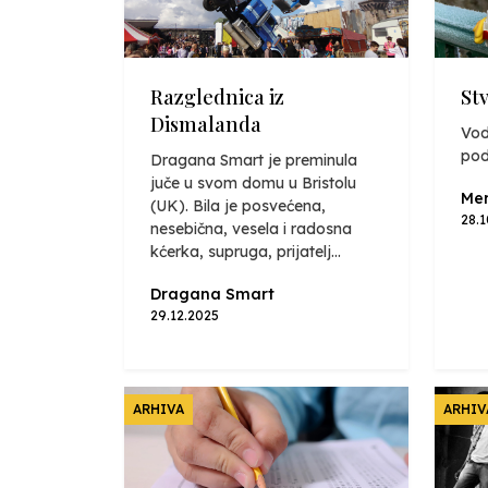
Razglednica iz
St
Dismalanda
Vod
pod
Dragana Smart je preminula
juče u svom domu u Bristolu
Mer
(UK). Bila je posvećena,
28.
nesebična, vesela i radosna
kćerka, supruga, prijatelj...
Dragana Smart
29.12.2025
ARHIVA
ARHIV