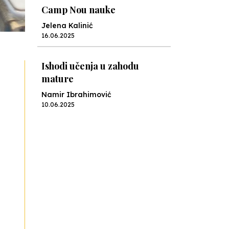
Camp Nou nauke
Jelena Kalinić
16.06.2025
Ishodi učenja u zahodu
mature
Namir Ibrahimović
10.06.2025
Kraj školske godine, fotofiniš
Anes Osmić
04.06.2025
Reformar’s Coming
Nenad Veličković
29.10.2024