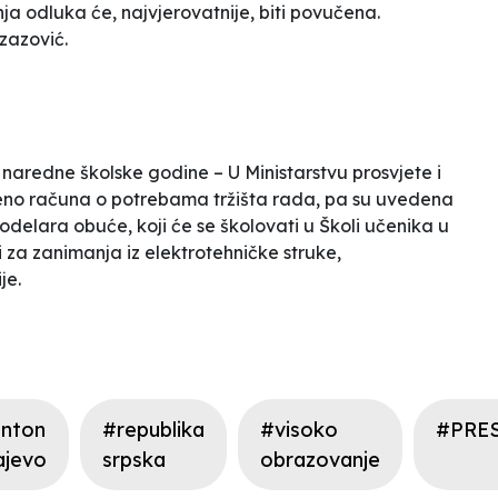
ja odluka će, najvjerovatnije, biti povučena.
zazović.
 naredne školske godine – U Ministarstvu prosvjete i
eno računa o potrebama tržišta rada, pa su uvedena
delara obuće, koji će se školovati u
Školi učenika u
i za zanimanja iz elektrotehničke struke,
je.
nton
#republika
#visoko
#PRE
ajevo
srpska
obrazovanje