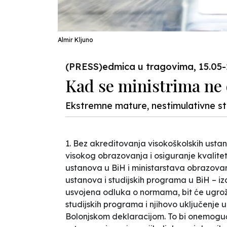
Almir Kljuno
(PRESS)edmica u tragovima, 15.05-
Kad se ministrima ne 
Ekstremne mature, nestimulativne st
1. Bez akreditovanja visokoškolskih ustan
visokog obrazovanja i osiguranje kvalite
ustanova u BiH i ministarstava obrazova
ustanova i studijskih programa u BiH – izaz
usvojena odluka o normama, bit će ugrož
studijskih programa i njihovo uključenje 
Bolonjskom deklaracijom. To bi onemoguć