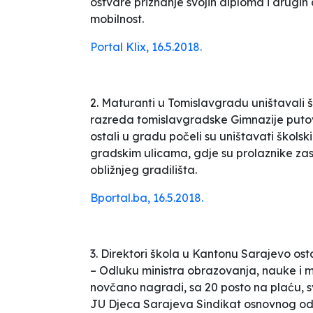
ostvare priznanje svojih diploma i drug
mobilnost.
Portal Klix, 16.5.2018.
2. Maturanti u Tomislavgradu uništavali š
razreda tomislavgradske Gimnazije putovao
ostali u gradu počeli su uništavati školsk
gradskim ulicama, gdje su prolaznike zasi
obližnjeg gradilišta.
Bportal.ba, 16.5.2018.
3. Direktori škola u Kantonu Sarajevo os
– Odluku ministra obrazovanja, nauke i 
novčano nagradi, sa 20 posto na plaću, sv
JU
Djeca Sarajeva
Sindikat osnovnog od