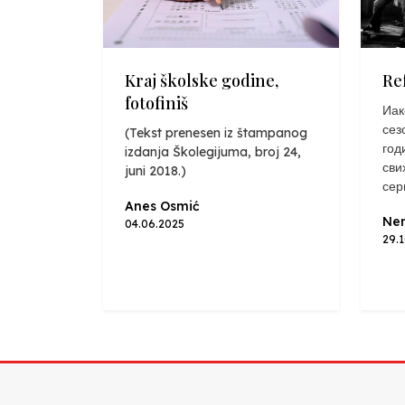
Kraj školske godine,
Re
fotofiniš
Иак
сез
(Tekst prenesen iz štampanog
год
izdanja Školegijuma, broj 24,
сви
juni 2018.)
сер
Anes Osmić
Nen
04.06.2025
29.