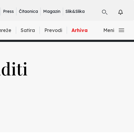
Press
Čitaonica
Magazin
Slik&Slika
mreže
Satira
Prevodi
Arhiva
Meni
diti