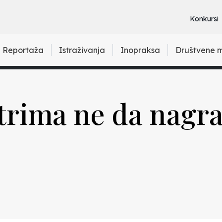
Konkursi
Reportaža
Istraživanja
Inopraksa
Društvene 
trima ne da nagra