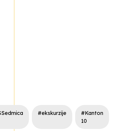
SSedmica
#ekskurzije
#Kanton
10