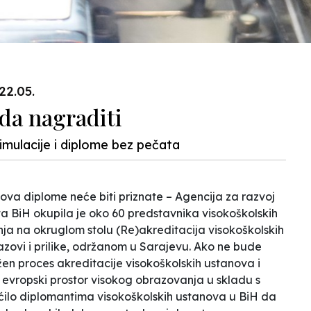
22.05.
da nagraditi
imulacije i diplome bez pečata
ova diplome neće biti priznate – Agencija za razvoj
ta BiH okupila je oko 60 predstavnika visokoškolskih
nja na okruglom stolu
(Re)akreditacija visokoškolskih
ovi i prilike,
održanom u Sarajevu. Ako ne bude
en proces akreditacije visokoškolskih ustanova i
u evropski prostor visokog obrazovanja u skladu s
ilo diplomantima visokoškolskih ustanova u BiH da