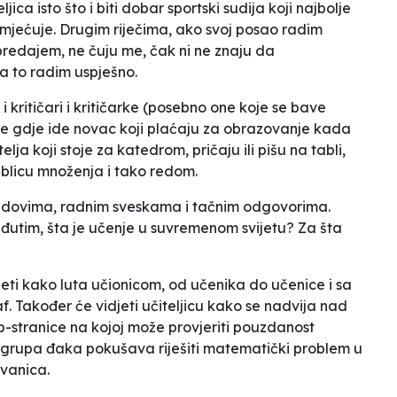
jica isto što i biti dobar sportski sudija koji najbolje
mjećuje. Drugim riječima, ako svoj posao radim
predajem, ne čuju me, čak ni ne znaju da
a to radim uspješno.
i kritičari i kritičarke (posebno one koje se bave
je gdje ide novac koji plaćaju za obrazovanje kada
ja koji stoje za katedrom, pričaju ili pišu na tabli,
ablicu množenja i tako redom.
redovima, radnim sveskama i tačnim odgovorima.
Međutim, šta je učenje u suvremenom svijetu? Za šta
jeti kako luta učionicom, od učenika do učenice i sa
. Također će vidjeti učiteljicu kako se nadvija nad
b-stranice na kojoj može provjeriti pouzdanost
e grupa đaka pokušava riješiti matematički problem u
ovanica.