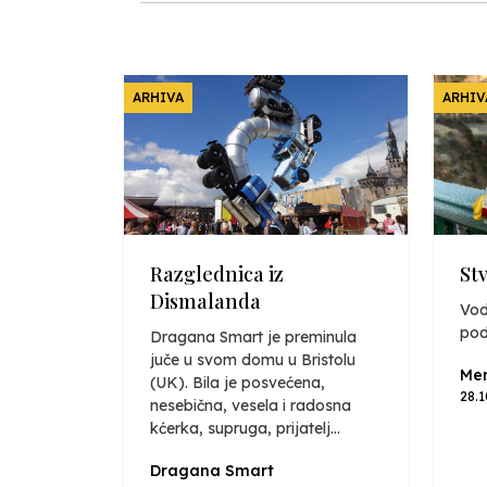
ARHIVA
ARHIV
Razglednica iz
St
Dismalanda
Vod
pod
Dragana Smart je preminula
juče u svom domu u Bristolu
Mer
(UK). Bila je posvećena,
28.
nesebična, vesela i radosna
kćerka, supruga, prijatelj...
Dragana Smart