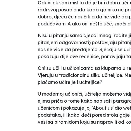
Oduvijek sam mislila da je biti dobra učitel
radi svoj posao onda kada ga niko ne pri
dobro, djeca će naučiti a da ne vide da 
podučavam. A ako oni nešto uče, znači d
Nisu u pitanju samo djeca: mnogi roditelji 
pitanjem odgovornosti) postavljaju pitan
nas ne vide da predajemo. Sjećaju se učitel
pokazuju dijelove rečenice, ponavljaju t
Oni su učili u učionicama sa klupama u 
Vjeruju u tradicionalnu sliku učiteljice. 
plaćamo učitelje i učiteljice?
U modernoj učionici, učitelja možemo vid
njima priča o tome kako napisati paragraf
učenicom i pokazuje joj 'About us' dio we
podataka, ili kako kleči pored stola gdj
vezi sa piramidom koju su napravili od k