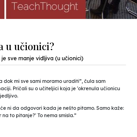
a u učionici?
je sve manje vidljiva (u učionici)
va dok mi sve sami moramo uraditi”, čula sam
ji. Pričali su o učiteljici koja je 'okrenula učionicu
jedljivo.
će ni da odgovori kada je nešto pitamo. Samo kaže:
 na to pitanje?' To nema smisla.”