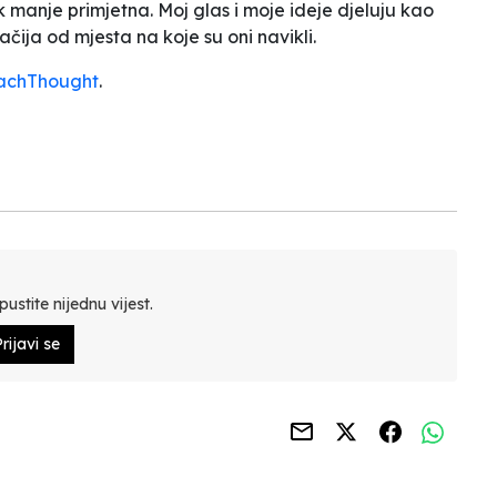
manje primjetna. Moj glas i moje ideje djeluju kao
ačija od mjesta na koje su oni navikli.
achThought
.
ustite nijednu vijest.
rijavi se