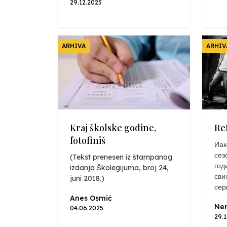
29.12.2025
ARHIVA
ARHIV
Kraj školske godine,
Re
fotofiniš
Иак
сез
(Tekst prenesen iz štampanog
год
izdanja Školegijuma, broj 24,
сви
juni 2018.)
сер
Anes Osmić
Nen
04.06.2025
29.