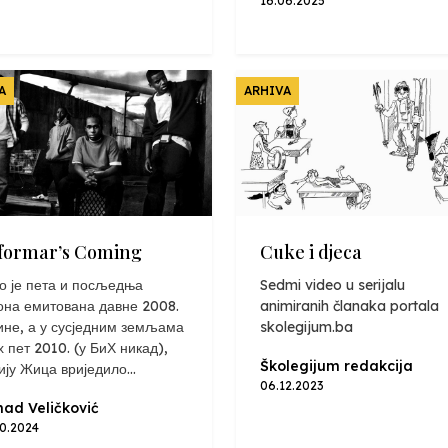
16.06.2025
A
ARHIVA
formar’s Coming
Cuke i djeca
о је пета и посљедња
Sedmi video u serijalu
она емитована давне 2008.
animiranih članaka portala
ине, а у сусједним земљама
skolegijum.ba
х пет 2010. (у БиХ никад),
Školegijum redakcija
ију Жица вриједило...
06.12.2023
ad Veličković
10.2024