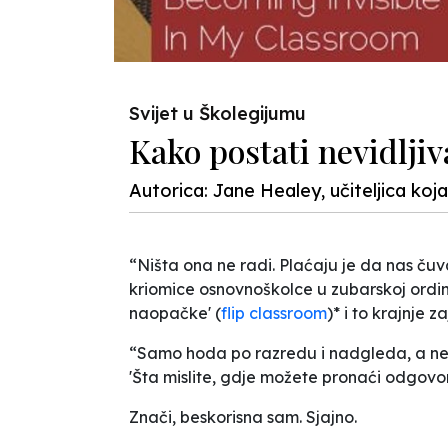
Svijet u Školegijumu
Kako postati nevidljiv
Autorica: Jane Healey, učiteljica koja 
“Ništa ona ne radi. Plaćaju je da nas ču
kriomice osnovnoškolce u zubarskoj ordinaci
naopačke' (
flip classroom
)* i to krajnje za
“Samo hoda po razredu i nadgleda, a ne
'Šta mislite, gdje možete pronaći odgovor
Znači, beskorisna sam. Sjajno.