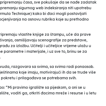
 pripremanju časa, sve pokušaje da se nađe zadatak
pripremanju sigurnog web indeksiranja niti upotrebu
ormula Technique) kako bi đaci mogli postavljati
ocjenjivanja na osnovu rubrika koje su prethodno
pripremaju vlastite knjige za štampu, uče da prave
aživanja, osmišljavaju scenografije za predstave,
građu za izložbu. Učitelji i učiteljice vrijeme ulažu u
 parametre i materijale, i uz sve to, brinu se za
.
lj svuda, razgovara sa svima, sa svima radi ponaosob.
ještinama koje imaju, motivirajući ih da se trude više
u pokretu i prilagođava se potrebama svih.
: “Mi pravimo igralište sa pijeskom, a oni se u
ište, voditi ga, otkriti đacima mreže i resurse i u letu