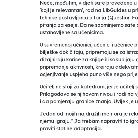
Neće, međutim, vidjeti sate provedene u
'koji je relevantan', rad na LibGuides u 
tehnike postavljanja pitanja (Question F
pitanja za eseje. Da ne spominjemo sate 
ustanovljene sa učenicima.
U suvremenoj učionici, učenici i učenice 
bilješke dok čitaju, pripremaju se za istr
dizajniraju korice za knjige ili sakupljaju 
pripremanje aktivnosti, kreiraju adekvatne
ocjenjivanje uspjeha puno više nego prije
Učitelj ne stoji za katedrom, jer je učite
Prilagođava se njihovom nivou i radi na v
i da pomjeraju granice znanja. Uvijek je 
Jedan od mojih najdražih mentora je rekao
njemu igraju.” Ja trebam napraviti to igral
praviti stotine adaptacija.