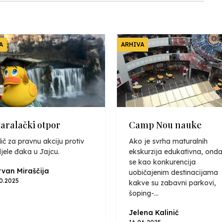
A
ARHIVA
varalački otpor
Camp Nou nauke
ič za pravnu akciju protiv
Ako je svrha maturalnih
jele đaka u Jajcu.
ekskurzija edukativna, onda
se kao konkurencija
van Miraščija
uobičajenim destinacijama
10.2025
kakve su zabavni parkovi,
šoping-...
Jelena Kalinić