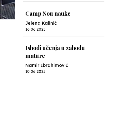
Camp Nou nauke
Jelena Kalinić
16.06.2025
Ishodi učenja u zahodu
mature
Namir Ibrahimović
10.06.2025
Kraj školske godine, fotofiniš
Anes Osmić
04.06.2025
Reformar’s Coming
Nenad Veličković