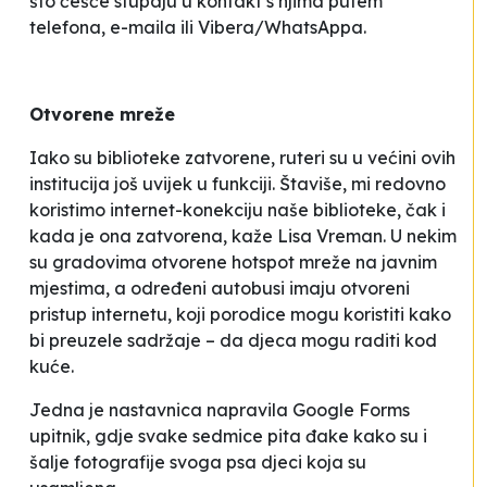
što češće stupaju u kontakt s njima putem
telefona, e-maila ili Vibera/WhatsAppa.
Otvorene mreže
Iako su biblioteke zatvorene, ruteri su u većini ovih
institucija još uvijek u funkciji. Štaviše, mi redovno
koristimo internet-konekciju naše biblioteke, čak i
kada je ona zatvorena
, kaže Lisa Vreman. U nekim
su gradovima otvorene hotspot mreže na javnim
mjestima, a određeni autobusi imaju otvoreni
pristup internetu, koji porodice mogu koristiti kako
bi preuzele sadržaje – da djeca mogu raditi kod
kuće.
Jedna je nastavnica napravila Google Forms
upitnik, gdje svake sedmice pita đake kako su i
šalje fotografije svoga psa djeci koja su