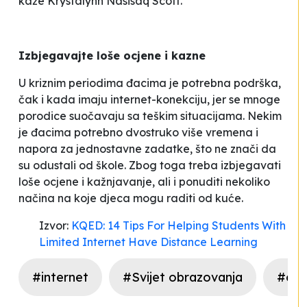
kaže
Krystalynn Nasisaq Scott.
Izbjegavajte loše ocjene i kazne
U kriznim periodima đacima je potrebna podrška,
čak i kada imaju internet-konekciju, jer se mnoge
porodice suočavaju sa teškim situacijama. Nekim
je đacima potrebno dvostruko više vremena i
napora za jednostavne zadatke, što ne znači da
su odustali od škole. Zbog toga treba izbjegavati
loše ocjene i kažnjavanje, ali i ponuditi nekoliko
načina na koje djeca mogu raditi od kuće.
Izvor:
KQED: 14 Tips For Helping Students With
Limited Internet Have Distance Learning
#internet
#Svijet obrazovanja
#onl