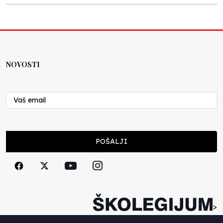
Kraj školske godine, fotofiniš
Anes Osmić
04.06.2025
NOVOSTI
Reformar’s Coming
Nenad Veličković
29.10.2024
Cuke i djeca
POŠALJI
Školegijum redakcija
06.12.2023
Francuski i može i ne može, ali turski može
svakako
>
Smiljana Vovna