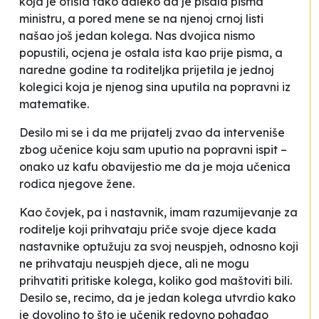
koja je otišla tako daleko da je pisala pisma
ministru, a pored mene se na njenoj
crnoj listi
našao još jedan kolega. Nas dvojica nismo
popustili, ocjena je ostala ista kao prije pisma, a
naredne godine ta roditeljka prijetila je jednoj
kolegici koja je njenog sina uputila na popravni iz
matematike.
Desilo mi se i da me prijatelj zvao da interveniše
zbog učenice koju sam uputio na popravni ispit –
onako uz kafu obavijestio me da je moja učenica
rodica njegove žene.
Kao čovjek, pa i nastavnik, imam razumijevanje za
roditelje koji prihvataju priče svoje djece kada
nastavnike optužuju za svoj neuspjeh, odnosno koji
ne prihvataju neuspjeh djece, ali ne mogu
prihvatiti pritiske kolega, koliko god maštoviti bili.
Desilo se, recimo, da je jedan kolega utvrdio kako
je
dovoljno to što je učenik redovno pohađao