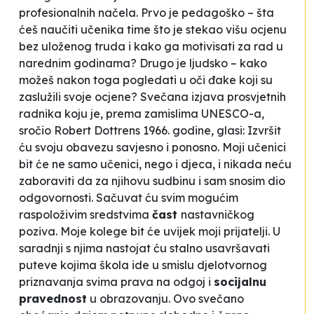
profesionalnih načela. Prvo je pedagoško – šta
ćeš naučiti učenika time što je stekao višu ocjenu
bez uloženog truda i kako ga motivisati za rad u
narednim godinama? Drugo je ljudsko – kako
možeš nakon toga pogledati u oči đake koji su
zaslužili svoje ocjene? Svečana izjava prosvjetnih
radnika koju je, prema zamislima UNESCO-a,
sročio Robert Dottrens 1966. godine, glasi:
Izvršit
ću svoju obavezu savjesno i ponosno. Moji učenici
bit će ne samo učenici, nego i djeca, i nikada neću
zaboraviti da za njihovu sudbinu i sam snosim dio
odgovornosti. Sačuvat ću svim mogućim
raspoloživim sredstvima
čast
nastavničkog
poziva. Moje kolege bit će uvijek moji
prijatelji.
U
saradnji s njima nastojat ću stalno usavršavati
puteve kojima škola ide u smislu djelotvornog
priznavanja svima prava na odgoj i
socijalnu
pravednost
u obrazovanju. Ovo svečano