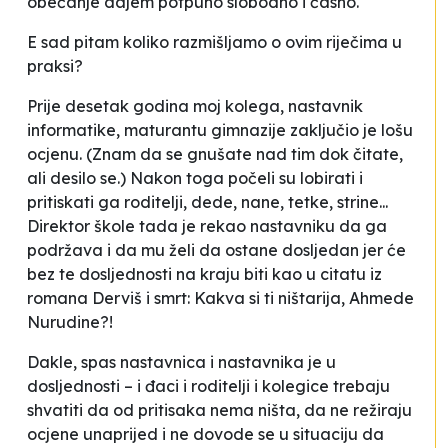
obećanje dajem potpuno slobodno i časno
.
E sad pitam koliko razmišljamo o ovim riječima u
praksi?
Prije desetak godina moj kolega, nastavnik
informatike, maturantu gimnazije zaključio je lošu
ocjenu. (Znam da se gnušate nad tim dok čitate,
ali desilo se.) Nakon toga počeli su lobirati i
pritiskati ga roditelji, dede, nane, tetke, strine...
Direktor škole tada je rekao nastavniku da ga
podržava i da mu želi da ostane dosljedan jer će
bez te dosljednosti na kraju biti kao u citatu iz
romana
Derviš i smrt
:
Kakva si ti ništarija, Ahmede
Nurudine?!
Dakle, spas nastavnica i nastavnika je u
dosljednosti – i đaci i roditelji i kolegice trebaju
shvatiti da od pritisaka nema ništa, da ne režiraju
ocjene unaprijed i ne dovode se u situaciju da