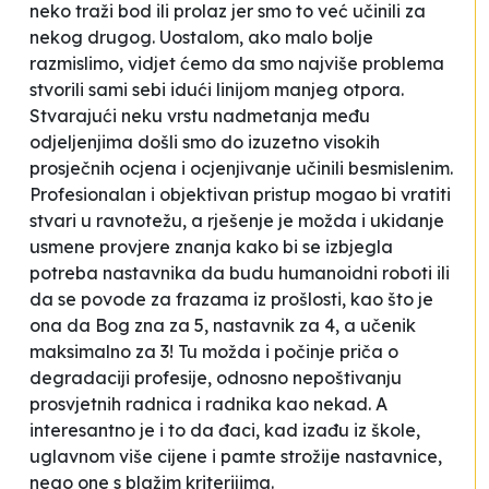
neko traži bod ili prolaz jer smo to već učinili za
nekog drugog. Uostalom, ako malo bolje
razmislimo, vidjet ćemo da smo najviše problema
stvorili sami sebi idući linijom manjeg otpora.
Stvarajući neku vrstu nadmetanja među
odjeljenjima došli smo do izuzetno visokih
prosječnih ocjena i ocjenjivanje učinili besmislenim.
Profesionalan i objektivan pristup mogao bi vratiti
stvari u ravnotežu, a rješenje je možda i ukidanje
usmene provjere znanja kako bi se izbjegla
potreba nastavnika da budu humanoidni roboti ili
da se povode za frazama iz prošlosti, kao što je
ona da Bog zna za 5, nastavnik za 4, a učenik
maksimalno za 3! Tu možda i počinje priča o
degradaciji profesije, odnosno nepoštivanju
prosvjetnih radnica i radnika
kao nekad
. A
interesantno je i to da đaci, kad izađu iz škole,
uglavnom više cijene i pamte strožije nastavnice,
nego one s blažim kriterijima.