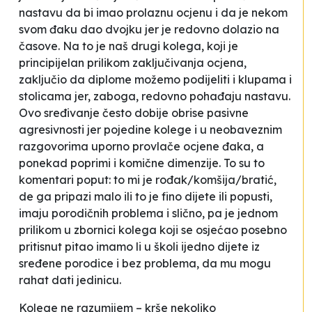
nastavu da bi imao prolaznu ocjenu
i da je nekom
svom đaku
dao dvojku jer je redovno dolazio na
časove
. Na to je naš drugi kolega, koji je
principijelan prilikom zaključivanja ocjena,
zaključio da
diplome možemo podijeliti i klupama i
stolicama jer, zaboga, redovno pohađaju nastavu
.
Ovo
sređivanje
često dobije obrise pasivne
agresivnosti jer pojedine kolege i u neobaveznim
razgovorima uporno provlače ocjene đaka, a
ponekad poprimi i komične dimenzije. To su to
komentari poput:
to mi je rođak/komšija/bratić,
de ga pripazi malo
ili
to je fino dijete
ili
popusti,
imaju porodičnih problema
i slično, pa je jednom
prilikom u zbornici kolega koji se osjećao posebno
pritisnut pitao
imamo li u školi ijedno dijete iz
sređene porodice i bez problema, da mu mogu
rahat dati jedinicu.
Kolege ne razumijem – krše nekoliko