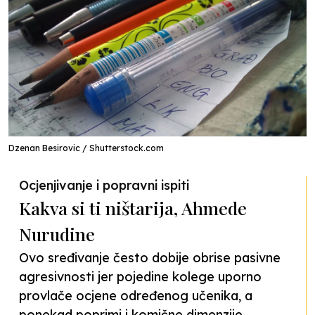
Dzenan Besirovic / Shutterstock.com
Ocjenjivanje i popravni ispiti
Kakva si ti ništarija, Ahmede
Nurudine
Ovo sređivanje često dobije obrise pasivne
agresivnosti jer pojedine kolege uporno
provlače ocjene određenog učenika, a
ponekad poprimi i komične dimenzije.