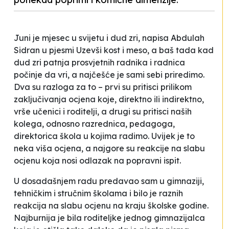
Juni je mjesec u svijetu i dud zri
, napisa Abdulah
Sidran u pjesmi
Uzevši kost i meso
, a baš tada kad
dud zri
patnja prosvjetnih radnika i radnica
počinje da vri, a najčešće je sami sebi priredimo.
Dva su razloga za to – prvi su pritisci prilikom
zaključivanja ocjena koje, direktno ili indirektno,
vrše učenici i roditelji, a drugi su pritisci naših
kolega, odnosno razrednica, pedagoga,
direktorica škola u kojima radimo. Uvijek je to
neka viša ocjena, a najgore su reakcije na slabu
ocjenu koja nosi odlazak na popravni ispit.
U dosadašnjem radu predavao sam u gimnaziji,
tehničkim i stručnim školama i bilo je raznih
reakcija na slabu ocjenu na kraju školske godine.
Najburnija je bila roditeljke jednog gimnazijalca