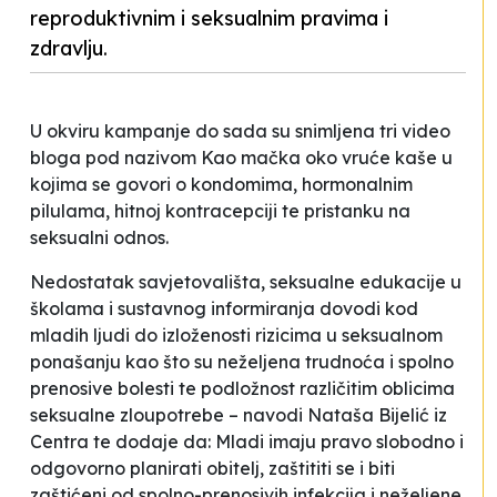
reproduktivnim i seksualnim pravima i
zdravlju.
U okviru kampanje do sada su snimljena tri video
bloga pod nazivom
Kao mačka oko vruće kaše
u
kojima se govori o kondomima, hormonalnim
pilulama, hitnoj kontracepciji te pristanku na
seksualni odnos.
Nedostatak savjetovališta, seksualne edukacije u
školama i sustavnog informiranja dovodi kod
mladih ljudi do izloženosti rizicima u seksualnom
ponašanju kao što su neželjena trudnoća i spolno
prenosive bolesti te podložnost različitim oblicima
seksualne zloupotrebe
– navodi Nataša Bijelić iz
Centra te dodaje da:
Mladi imaju pravo slobodno i
odgovorno planirati obitelj, zaštititi se i biti
zaštićeni od spolno-prenosivih infekcija i neželjene