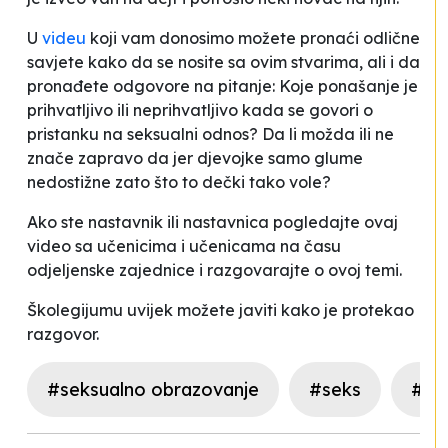
U
videu
koji vam donosimo možete pronaći odlične
savjete kako da se nosite sa ovim stvarima, ali i da
pronađete odgovore na pitanje: Koje ponašanje je
prihvatljivo ili neprihvatljivo kada se govori o
pristanku na seksualni odnos? Da li
možda
ili
ne
znače zapravo
da
jer djevojke samo glume
nedostižne zato što to dečki tako vole?
Ako ste nastavnik ili nastavnica pogledajte ovaj
video sa učenicima i učenicama na času
odjeljenske zajednice i razgovarajte o ovoj temi.
Školegijumu uvijek možete javiti kako je protekao
razgovor.
#seksualno obrazovanje
#seks
#Moj