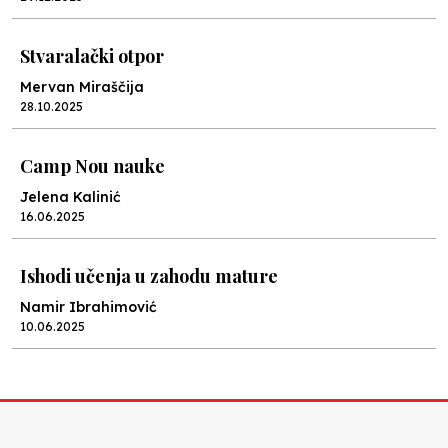
Stvaralački otpor
Mervan Miraščija
28.10.2025
Camp Nou nauke
Jelena Kalinić
16.06.2025
Ishodi učenja u zahodu mature
Namir Ibrahimović
10.06.2025
Kraj školske godine, fotofiniš
Anes Osmić
04.06.2025