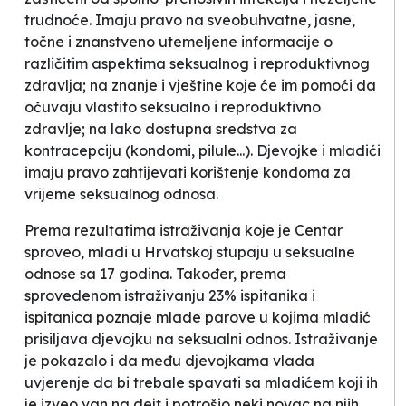
trudnoće. Imaju pravo na sveobuhvatne, jasne,
točne i znanstveno utemeljene informacije o
različitim aspektima seksualnog i reproduktivnog
zdravlja; na znanje i vještine koje će im pomoći da
očuvaju vlastito seksualno i reproduktivno
zdravlje; na lako dostupna sredstva za
kontracepciju (kondomi, pilule...). Djevojke i mladići
imaju pravo zahtijevati korištenje kondoma za
vrijeme seksualnog odnosa.
Prema rezultatima istraživanja koje je Centar
sproveo, mladi u Hrvatskoj stupaju u seksualne
odnose sa 17 godina. Također, prema
sprovedenom istraživanju 23% ispitanika i
ispitanica poznaje mlade parove u kojima mladić
prisiljava djevojku na seksualni odnos. Istraživanje
je pokazalo i da među djevojkama vlada
uvjerenje da bi trebale spavati sa mladićem koji ih
je izveo van na dejt i potrošio neki novac na njih.