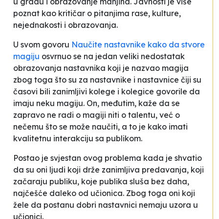
u gradu i obrazovanje manjina. Javnosti je više
poznat kao kritičar o pitanjima rase, kulture,
nejednakosti i obrazovanja.
U svom govoru
Naučite nastavnike kako da stvore
magiju
osvrnuo se na jedan veliki nedostatak
obrazovanja nastavnika koji je nazvao
magija
zbog toga što su za nastavnike i nastavnice čiji su
časovi bili zanimljivi kolege i kolegice govorile da
imaju neku magiju. On, međutim, kaže da se
zapravo ne radi o magiji niti o talentu, već o
nečemu što se može naučiti, a to je kako imati
kvalitetnu interakciju sa publikom.
Postao je svjestan ovog problema kada je shvatio
da su oni ljudi koji drže zanimljiva predavanja, koji
začaraju publiku, koje publika sluša bez daha,
najčešće daleko od učionica. Zbog toga oni koji
žele da postanu dobri nastavnici nemaju uzora u
učionici.