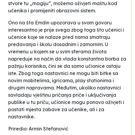
stvore tu „magiju“, možemo oživjeti maštu kod
učenika i promijeniti obrazovni sistem.
Ono na šta Emdin upozorava u svom govoru
interesantno je prije svega zbog toga što učenici i
učenice koje se nalaze pred nama smatraju
predavanja i školu dosadnim i zamornim. U
vremenu u kojem se u svim sferama života
napreduje na način da vlada konstantna borba za
pažnju korisnika, čini se da samo učionice ostaju
iste. Zbog toga nastavnici ne mogu biti bitke sa
novim mobitelima, igricama, play stationima i
drugim napravama. Međutim, ukoliko nastavnici
savladaju vještinu pričanja priče i uključivanja
publike u tu priču, učionice mogu ponovo oživjeti i
postati mjesta zabave za učenike, ali i za
nastavnike.
Priredio: Armin Stefanović