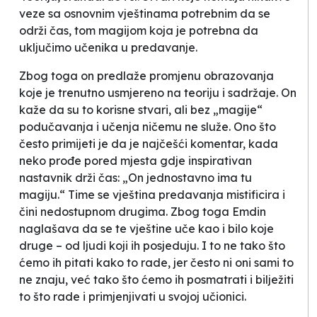
veze sa osnovnim vještinama potrebnim da se
održi čas, tom magijom koja je potrebna da
uključimo učenika u predavanje
.
Zbog toga on predlaže promjenu obrazovanja
koje je trenutno usmjereno na teoriju i sadržaje. On
kaže da su to korisne stvari, ali bez „magije“
podučavanja i učenja ničemu ne služe. Ono što
često primijeti je da je najčešći komentar, kada
neko prođe pored mjesta gdje inspirativan
nastavnik drži čas: „On jednostavno ima tu
magiju.“ Time se vještina predavanja mistificira i
čini nedostupnom drugima. Zbog toga Emdin
naglašava da se te vještine uče kao i bilo koje
druge – od ljudi koji ih posjeduju. I to ne tako što
ćemo ih pitati kako to rade, jer često ni oni sami to
ne znaju, već tako što ćemo ih posmatrati i bilježiti
to što rade i primjenjivati u svojoj učionici.