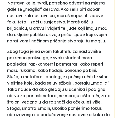
Nastavnike je, tvrdi, potrebno odvesti na mjesta
gdje se „magija“ dešava. Ako želiš biti dobar
nastavnik ili nastavnica, moraš napustiti zidove
fakulteta i izaći u susjedstvo. Moraš otići u
brijačnicu, u crkvu i vidjeti te ljude koji imaju moć
da uključe publiku u svoju priču. Ljude koji svojim
narativom i načinom pričanja stvaraju tu magiju.
Zbog toga je na svom fakultetu za nastavnike
pokrenuo praksu gdje svaki student mora
pogledati rap-koncert i posmatrati kako reperi
mašu rukama, kako hodaju ponosno po bini.
Slušaju metafore i analogije i počinju učiti te sitne
vještine koje, kada se uvježbaju, postaju „magija“.
Tako nauče da ako gledaju u učenika i podignu
obrvu za par milimetara, ne moraju ništa reći, zato
što oni već znaju da to znači da očekuješ više.
Stoga, smatra Emdin, ukoliko pomjerimo fokus
obrazovanja na podučavanje nastavnika kako da