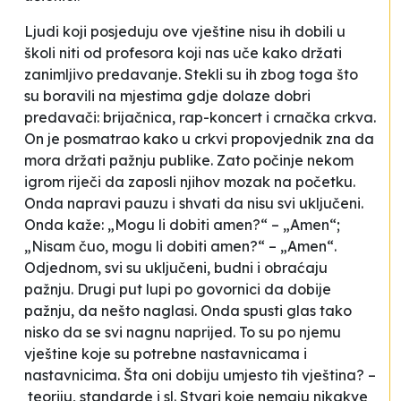
Ljudi koji posjeduju ove vještine nisu ih dobili u
školi niti od profesora koji nas uče kako držati
zanimljivo predavanje. Stekli su ih zbog toga što
su boravili na mjestima gdje dolaze dobri
predavači: brijačnica, rap-koncert i crnačka crkva.
On je posmatrao kako u crkvi propovjednik zna da
mora držati pažnju publike.
Zato počinje nekom
igrom riječi da zaposli njihov mozak na početku.
Onda napravi pauzu i shvati da nisu svi uključeni.
Onda kaže: „Mogu li dobiti amen?“ – „Amen“
;
„Nisam čuo, mogu li dobiti amen?“ – „Amen“.
Odjednom, svi su uključeni, budni i obraćaju
pažnju. Drugi put lupi po govornici da dobije
pažnju, da nešto naglasi. Onda spusti glas tako
nisko da se svi nagnu naprijed.
To su po njemu
vještine koje su potrebne nastavnicama i
nastavnicima.
Šta oni dobiju umjesto tih vještina? –
teoriju, standarde i sl. Stvari koje nemaju nikakve